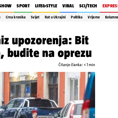
SHOW
SPORT
LIFE&STYLE
VIRAL
SCI/TECH
EXPRES
e
Crna kronika
Svijet
Rat u Ukrajini
Politika
Vrijeme
Kolumn
z upozorenja: Bit
, budite na oprezu
Čitanje članka: < 1 min