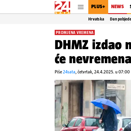
PLUS+
NEWS
Hrvatska
Dan pobjed
PROMJENA VREMENA
DHMZ izdao ni
će nevremena
Piše
24sata
,
četvrtak, 24.4.2025. u 07:00