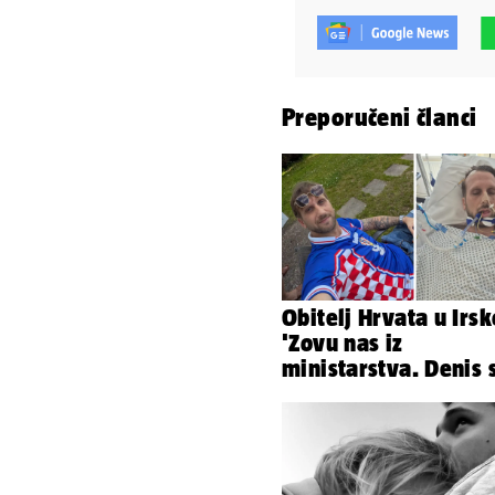
Preporučeni članci
Obitelj Hrvata u Irsk
'Zovu nas iz
ministarstva. Denis 
ima temperaturu. St
nas je'