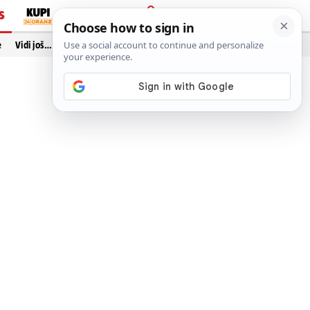
S
PRIJAVA
e
Vidi još…