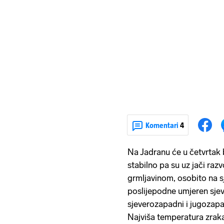
Komentari
4
Na Jadranu će u četvrtak 
stabilno pa su uz jači raz
grmljavinom, osobito na sj
poslijepodne umjeren sjeve
sjeverozapadni i jugozapa
Najviša temperatura zrak