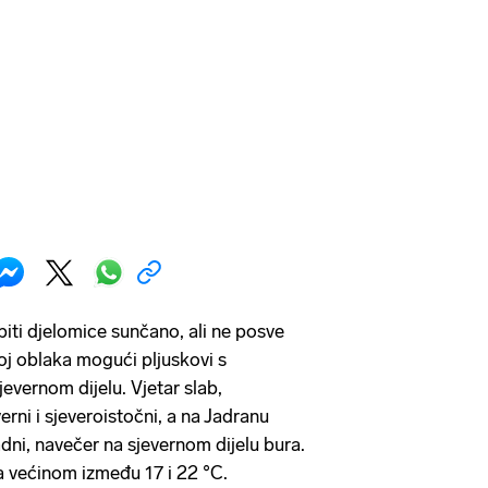
biti djelomice sunčano, ali ne posve
voj oblaka mogući pljuskovi s
evernom dijelu. Vjetar slab,
rni i sjeveroistočni, a na Jadranu
dni, navečer na sjevernom dijelu bura.
a većinom između 17 i 22 °C.