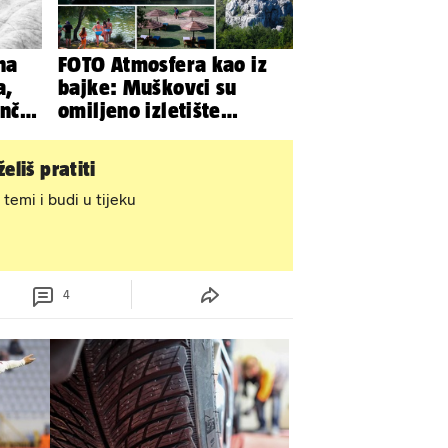
na
FOTO Atmosfera kao iz
a,
bajke: Muškovci su
nčić
omiljeno izletište
azi
Zadrana, pogledajte
zašto
eliš pratiti
 temi i budi u tijeku
4