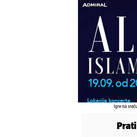
Igre na sreć
Prat