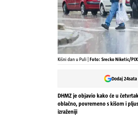
Kišni dan u Puli |
Foto: Srecko Niketic/PIXS
Dodaj 24sata
DHMZ je objavio kako će u četvrtak
oblačno, povremeno s kišom i plju
izraženiji