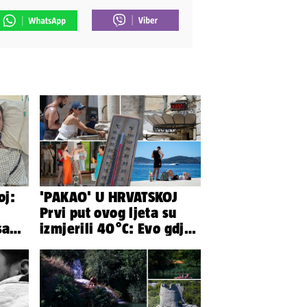
oj:
'PAKAO' U HRVATSKOJ
Prvi put ovog ljeta su
sada
izmjerili 40°C: Evo gdje
rah
je najgore i kada stiže
spas