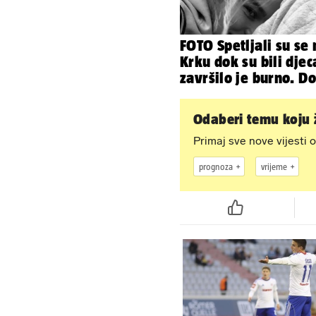
FOTO Spetljali su se 
Krku dok su bili djec
završilo je burno. Do
i Anamaria u novoj f
Odaberi temu koju ž
Primaj sve nove vijesti o
prognoza
vrijeme