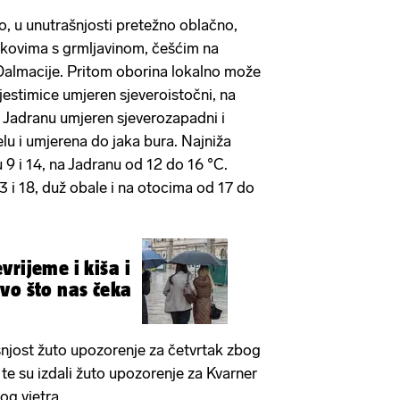
o, u unutrašnjosti pretežno oblačno,
skovima s grmljavinom, češćim na
 Dalmacije. Pritom oborina lokalno može
 mjestimice umjeren sjeveroistočni, na
 Jadranu umjeren sjeverozapadni i
lu i umjerena do jaka bura. Najniža
9 i 14, na Jadranu od 12 do 16 °C.
 i 18, duž obale i na otocima od 17 do
vrijeme i kiša i
vo što nas čeka
njost žuto upozorenje za četvrtak zbog
e su izdali žuto upozorenje za Kvarner
kog vjetra.