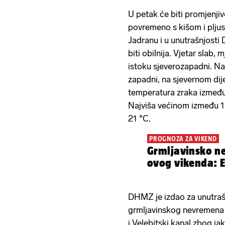
U petak će biti promjenjiv
povremeno s kišom i plju
Jadranu i u unutrašnjosti
biti obilnija. Vjetar slab,
istoku sjeverozapadni. Na
zapadni, na sjevernom dije
temperatura zraka između 
Najviša većinom između 13
21 °C.
PROGNOZA ZA VIKEND
Grmljavinsko ne
ovog vikenda: E
DHMZ je izdao za unutraš
grmljavinskog nevremena t
i Velebitski kanal zbog ja