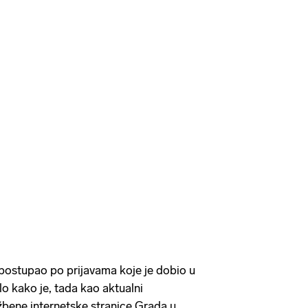
u postupao po prijavama koje je dobio u
ilo kako je, tada kao aktualni
žbene internetske stranice Grada u