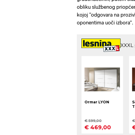
obliku službenog priopće
kojoj "odgovara na proziv
oponentima uoči izbora“.