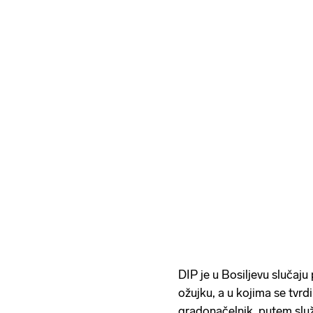
DIP je u Bosiljevu slučaj
ožujku, a u kojima se tvrd
gradonačelnik, putem slu