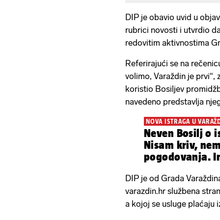
DIP je obavio uvid u objav
rubrici novosti i utvrdio da
redovitim aktivnostima G
Referirajući se na rečenic
volimo, Varaždin je prvi“, z
koristio Bosiljev promidžb
navedeno predstavlja nje
NOVA ISTRAGA U VARAŽ
Neven Bosilj o i
Nisam kriv, ne
pogodovanja. 
podršku strank
DIP je od Grada Varaždina
varazdin.hr službena stra
a kojoj se usluge plaćaju