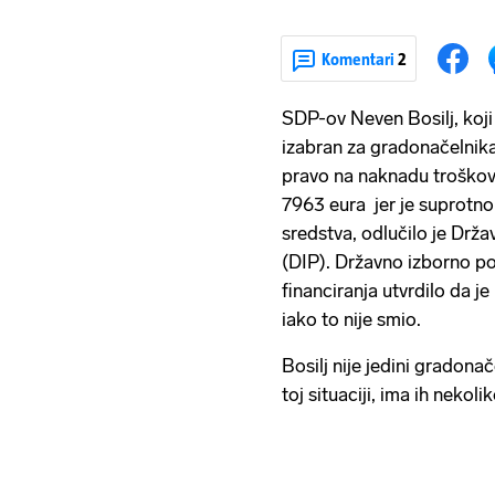
Komentari
2
SDP-ov Neven Bosilj, koji
izabran za gradonačelnika
pravo na naknadu troškov
7963 eura jer je suprotno
sredstva, odlučilo je Drž
(DIP). Državno izborno po
financiranja utvrdilo da j
iako to nije smio.
Bosilj nije jedini gradona
toj situaciji, ima ih nekoli