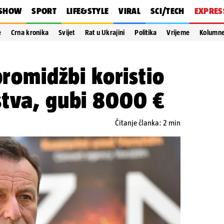
SHOW
SPORT
LIFE&STYLE
VIRAL
SCI/TECH
EXPRES
e
Crna kronika
Svijet
Rat u Ukrajini
Politika
Vrijeme
Kolumn
promidžbi koristio
stva, gubi 8000 €
Čitanje članka: 2 min