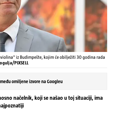
violina" iz Budimpešte, kojim će obilježiti 30 godina rada
Rogulja/PIXSELL
 među omiljene izvore na Googleu
nosno načelnik, koji se našao u toj situaciji, ima
najpoznatiji