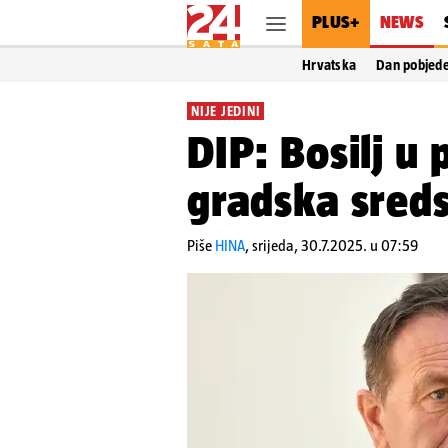
PLUS+
NEWS
Hrvatska
Dan pobjed
NIJE JEDINI
DIP: Bosilj u 
gradska sred
Piše
HINA
,
srijeda, 30.7.2025. u 07:59