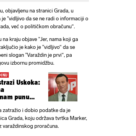
u, objavljenu na stranici Grada, u
 je "vidljivo da se ne radi o informaciji o
rada, već o političkom obračunu“.
u na kraju objave "Jer, nama koji ga
aključio je kako je "vidljivo“ da se
eni slogan "Varaždin je prvi“, pa
govu izbornu promidžbu.
DINU
strazi Uskoka:
ma
Imam punu
e
 zatražio i dobio podatke da je
nica Grada, koju održava tvrtka Marker,
 iz varaždinskog proračuna.