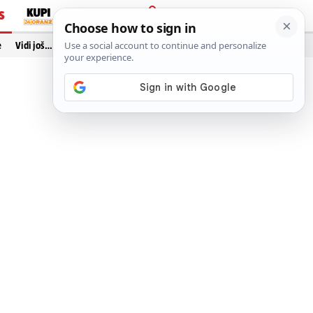
S
PRIJAVA
e
Vidi još…