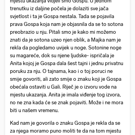
mjestu ukazanja vidjeli smo Gospu. U jednom
trenutku iz daljine počela je dolaziti sve jača
svjetlost i ta je Gospa nestala. Tada se pojavila
prava Gospa koja nam je objasnila da se to sotona
preobrazio u nju. Pitali smo je kako mi možemo
znati da je sotona uzeo njen oblik, a Majka nam je
rekla da pogledamo uvijek u noge. Sotonine noge
su magareće, dok su njene ljudske- ispričala je
Anita kojoj je Gospa dala šest tajni i jednu privatnu
poruku za nju. O tajnama, kao i o toj poruci ne
smije govoriti, ali zato smije o znaku koji je Gospa
obećala ostaviti u Gali. Riječ je o izvoru vode na
mjestu ukazanja. Anita je imala viđenje tog izvora,
no ne zna kada će se znak pojaviti. Može i ne mora
biti u našem vremenu.
Kad nam je govorila o znaku Gospa je rekla da se
za njega moramo puno moliti te da na tom mjestu