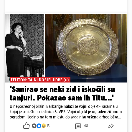
FELJTON: TAJNI DOSJEI UDBE (6)
'Sanirao se neki zid i iskočili su
tanjuri. Pokazao sam ih Titu...'
U neposrednoj blizini Barbarige nalazi se vojni objekt - kasarna u
kojoj je smještena jedinica 5. VPS. Vojni objekt je ograđen žičanom
ogradom i jedino na tom mjestu do sada nisu vršena arheološka
istraživanja
15
48