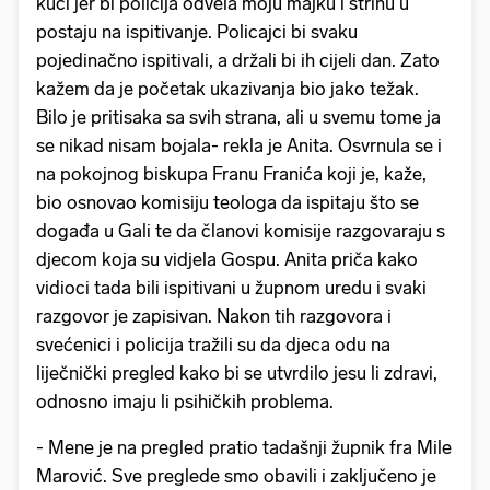
kući jer bi policija odvela moju majku i strinu u
postaju na ispitivanje. Policajci bi svaku
pojedinačno ispitivali, a držali bi ih cijeli dan. Zato
kažem da je početak ukazivanja bio jako težak.
Bilo je pritisaka sa svih strana, ali u svemu tome ja
se nikad nisam bojala- rekla je Anita. Osvrnula se i
na pokojnog biskupa Franu Franića koji je, kaže,
bio osnovao komisiju teologa da ispitaju što se
događa u Gali te da članovi komisije razgovaraju s
djecom koja su vidjela Gospu. Anita priča kako
vidioci tada bili ispitivani u župnom uredu i svaki
razgovor je zapisivan. Nakon tih razgovora i
svećenici i policija tražili su da djeca odu na
liječnički pregled kako bi se utvrdilo jesu li zdravi,
odnosno imaju li psihičkih problema.
- Mene je na pregled pratio tadašnji župnik fra Mile
Marović. Sve preglede smo obavili i zaključeno je