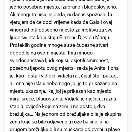
jedno posebno mjesto, izabrano i blagoslovljeno.
Ali mnogi to nisu, ni onda, ni danas spoznali. Ja
vjerujem da će doći vrijeme kada će Gala i ovaj
vinograd biti posebno mjesto za molitvu za sve
ljude svijeta koju štuju Blaženu Djevicu Mariju.
Proteklih godina mnoge su se čudesne stvari
dogodile na ovom mjestu. Ima mnogo
svjedočanstava ljudi koji su osjetili smirenost,
posebnu ljepotu ovog mjesta- rekla je Anita. I ona
je, kao i ostali vidioci, vidjela raj, čistilište i pakao,
ali ona nije išla u nebo nego joj je to prikazano na
mjestu ukazanja. Raj joj je prikazan kao mjesto
mira, sreće, blagostanja. Vidjela je riječicu, razna
stabla, cvijeće koje na zemlji ne postoji, dva
brežuljka... Na jednom od brežuljaka bila je skupina
žena koje su bile odjevene u roze haljine, a na
drugom brežuljku bili su muškarci odjeveni u plave