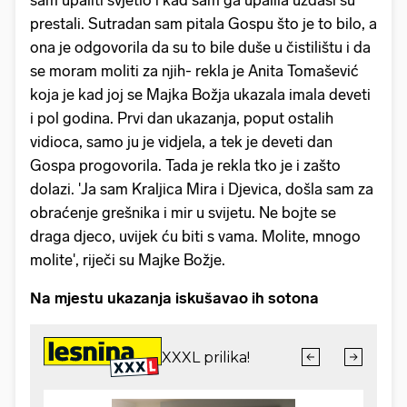
sam upaliti svjetlo i kad sam ga upalila uzdasi su
prestali. Sutradan sam pitala Gospu što je to bilo, a
ona je odgovorila da su to bile duše u čistilištu i da
se moram moliti za njih- rekla je Anita Tomašević
koja je kad joj se Majka Božja ukazala imala deveti
i pol godina. Prvi dan ukazanja, poput ostalih
vidioca, samo ju je vidjela, a tek je deveti dan
Gospa progovorila. Tada je rekla tko je i zašto
dolazi. 'Ja sam Kraljica Mira i Djevica, došla sam za
obraćenje grešnika i mir u svijetu. Ne bojte se
draga djeco, uvijek ću biti s vama. Molite, mnogo
molite', riječi su Majke Božje.
Na mjestu ukazanja iskušavao ih sotona