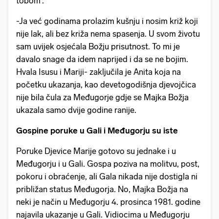
tobom'.
-Ja već godinama prolazim kušnju i nosim križ koji
nije lak, ali bez križa nema spasenja. U svom životu
sam uvijek osjećala Božju prisutnost. To mi je
davalo snage da idem naprijed i da se ne bojim.
Hvala Isusu i Mariji- zaključila je Anita koja na
početku ukazanja, kao devetogodišnja djevojčica
nije bila čula za Međugorje gdje se Majka Božja
ukazala samo dvije godine ranije.
Gospine poruke u Gali i Međugorju su iste
Poruke Djevice Marije gotovo su jednake i u
Međugorju i u Gali. Gospa poziva na molitvu, post,
pokoru i obraćenje, ali Gala nikada nije dostigla ni
približan status Međugorja. No, Majka Božja na
neki je način u Međugorju 4. prosinca 1981. godine
najavila ukazanje u Gali. Vidiocima u Međugorju