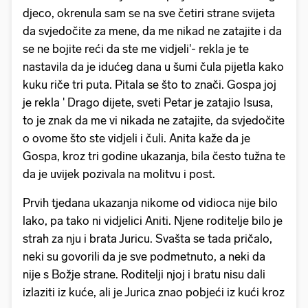
djeco, okrenula sam se na sve četiri strane svijeta
da svjedočite za mene, da me nikad ne zatajite i da
se ne bojite reći da ste me vidjeli'- rekla je te
nastavila da je idućeg dana u šumi čula pijetla kako
kuku riče tri puta. Pitala se što to znači. Gospa joj
je rekla ' Drago dijete, sveti Petar je zatajio Isusa,
to je znak da me vi nikada ne zatajite, da svjedočite
o ovome što ste vidjeli i čuli. Anita kaže da je
Gospa, kroz tri godine ukazanja, bila često tužna te
da je uvijek pozivala na molitvu i post.
Prvih tjedana ukazanja nikome od vidioca nije bilo
lako, pa tako ni vidjelici Aniti. Njene roditelje bilo je
strah za nju i brata Juricu. Svašta se tada pričalo,
neki su govorili da je sve podmetnuto, a neki da
nije s Božje strane. Roditelji njoj i bratu nisu dali
izlaziti iz kuće, ali je Jurica znao pobjeći iz kući kroz