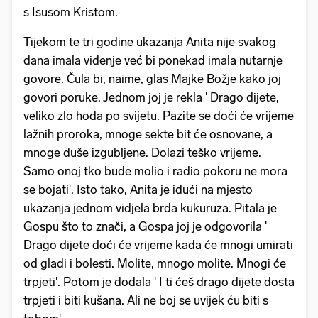
s Isusom Kristom.
Tijekom te tri godine ukazanja Anita nije svakog
dana imala viđenje već bi ponekad imala nutarnje
govore. Čula bi, naime, glas Majke Božje kako joj
govori poruke. Jednom joj je rekla ' Drago dijete,
veliko zlo hoda po svijetu. Pazite se doći će vrijeme
lažnih proroka, mnoge sekte bit će osnovane, a
mnoge duše izgubljene. Dolazi teško vrijeme.
Samo onoj tko bude molio i radio pokoru ne mora
se bojati'. Isto tako, Anita je idući na mjesto
ukazanja jednom vidjela brda kukuruza. Pitala je
Gospu što to znači, a Gospa joj je odgovorila '
Drago dijete doći će vrijeme kada će mnogi umirati
od gladi i bolesti. Molite, mnogo molite. Mnogi će
trpjeti'. Potom je dodala ' I ti ćeš drago dijete dosta
trpjeti i biti kušana. Ali ne boj se uvijek ću biti s