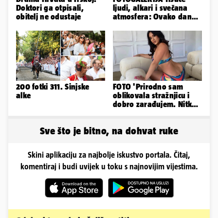
Doktori ga otpisali,
ljudi, alkari i svečana
obitelj ne odustaje
atmosfera: Ovako danas
izgleda Sinj
200 fotki 311. Sinjske
FOTO 'Prirodno sam
alke
oblikovala stražnjicu i
dobro zarađujem. Nitko
ne vjeruje da je prava'
Sve što je bitno, na dohvat ruke
Skini aplikaciju za najbolje iskustvo portala. Čitaj,
komentiraj i budi uvijek u toku s najnovijim vijestima.