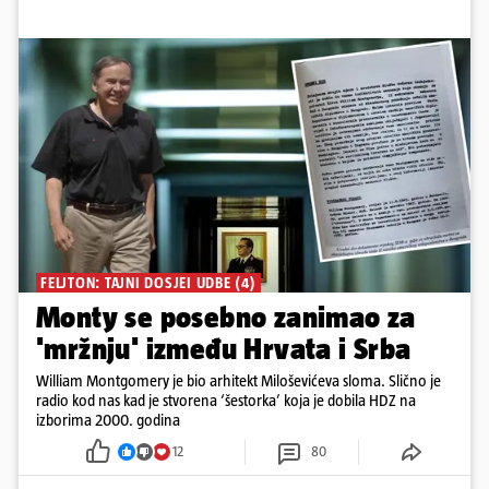
FELJTON: TAJNI DOSJEI UDBE (4)
Monty se posebno zanimao za
'mržnju' između Hrvata i Srba
William Montgomery je bio arhitekt Miloševićeva sloma. Slično je
radio kod nas kad je stvorena ‘šestorka’ koja je dobila HDZ na
izborima 2000. godina
12
80