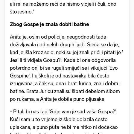
ali mi ne možemo reći da nismo vidjeli i čuli, ono
što jesmo.'
Zbog Gospe je znala dobiti batine
Anita je, osim od policije, neugodnosti tada
doživljavala i od nekih drugih ljudi. Sjeća se da je,
kad je išla kroz selo, neki su joj znali prići i pitati je '
Jesi li ti vidjela Gospu?'. Kada bi ona odgovorila
potvrdno oni bi se rugali smijući se i vikajući 'Evo
Gospine'. I u školi je od nastavnika bila često
izrugivana, a čak su, ona i brat Jurica, znali dobiti i
batine. Brata Juricu znali su šibati debelom šibom
po rukama, a Anita je dobila puno pljusaka.
- Pitali bi nas tad 'Gdje vam je sad vaša Gospa?'.
Kući sam u to vrijeme iz škole dolazila često
uplakana, a puno puta ne bi me nitko ni dočekao