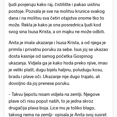
ljudi povjeruju kako raj, čistilište i pakao uistinu
postoje. Pozvala je sve na molitvu krunice svakog
dana i na molitvu sva četiri otajstva onome tko to
može. Rekla je kako je ona posrednica ljudi kod
svog sina Isusa Krista, a on majku ne može odbiti.
Anita je imala ukazanje i Isusa Krista, a od njega je
primila i privatnu poruku za sebe. Isus joj se ukazao
dosta kasnije od samog početka Gospinog
ukazanja. Vidjela ga je kako hoda preko njive, imao
je veliki plašt, dugu bijelu haljinu, poludugu kosu,
bradu i plave oči. Ukazanje nije dugo trajalo, ali
dovoljno da joj prenese poruku.
- Takvu ljepotu nisam vidjela na zemlji. Njegove
plave oči nisu poput naših, to je jedna skroz
drugačija plava boja. Lice mu je toliko blago,
takvog nema na zemlji- opisala je Anita svoj susret