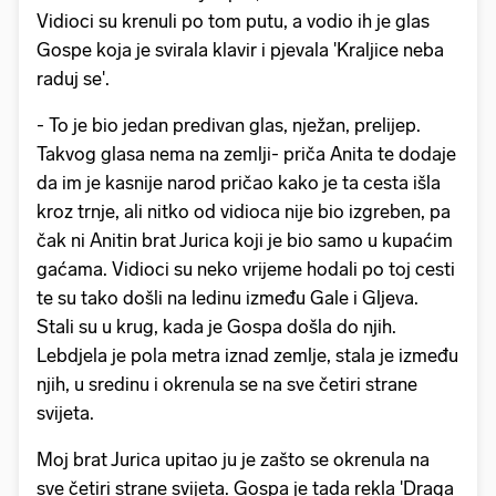
Vidioci su krenuli po tom putu, a vodio ih je glas
Gospe koja je svirala klavir i pjevala 'Kraljice neba
raduj se'.
- To je bio jedan predivan glas, nježan, prelijep.
Takvog glasa nema na zemlji- priča Anita te dodaje
da im je kasnije narod pričao kako je ta cesta išla
kroz trnje, ali nitko od vidioca nije bio izgreben, pa
čak ni Anitin brat Jurica koji je bio samo u kupaćim
gaćama. Vidioci su neko vrijeme hodali po toj cesti
te su tako došli na ledinu između Gale i Gljeva.
Stali su u krug, kada je Gospa došla do njih.
Lebdjela je pola metra iznad zemlje, stala je između
njih, u sredinu i okrenula se na sve četiri strane
svijeta.
Moj brat Jurica upitao ju je zašto se okrenula na
sve četiri strane svijeta. Gospa je tada rekla 'Draga