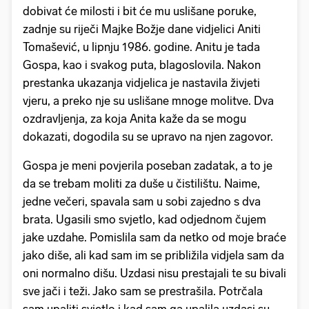
dobivat će milosti i bit će mu uslišane poruke,
zadnje su riječi Majke Božje dane vidjelici Aniti
Tomašević, u lipnju 1986. godine. Anitu je tada
Gospa, kao i svakog puta, blagoslovila. Nakon
prestanka ukazanja vidjelica je nastavila živjeti
vjeru, a preko nje su uslišane mnoge molitve. Dva
ozdravljenja, za koja Anita kaže da se mogu
dokazati, dogodila su se upravo na njen zagovor.
Gospa je meni povjerila poseban zadatak, a to je
da se trebam moliti za duše u čistilištu. Naime,
jedne večeri, spavala sam u sobi zajedno s dva
brata. Ugasili smo svjetlo, kad odjednom čujem
jake uzdahe. Pomislila sam da netko od moje braće
jako diše, ali kad sam im se približila vidjela sam da
oni normalno dišu. Uzdasi nisu prestajali te su bivali
sve jači i teži. Jako sam se prestrašila. Potrčala