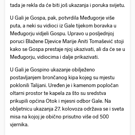
tada je rekla da će biti još ukazanja i poruka svijetu.
U Gali je Gospa, pak, potvrdila Međugorje više
puta, a neki su vidioci iz Gale tijekom boravka u
Međugorju vidjeli Gospu. Upravo u posljednjoj
poruci Blažene Djevice Marije Aniti Tomašević stoji
kako se Gospa prestaje njoj ukazivati, ali da će se u
Međugorju, vidiocima i dalje prikazivati.
U Gali je Gospino ukazanje obilježeno
postavljanjem brončanog kipa kojeg su mjestu
poklonili Talijani. Uređen je i kamenom popločan
oltarni prostor te kapela za što su sredstva
prikupili općina Otok i mjesni odbor Gale. Na
obljetnicu ukazanja 27. kolovoza održava se i sveta
misa na kojoj je obično prisutno više od 500
vjernika.