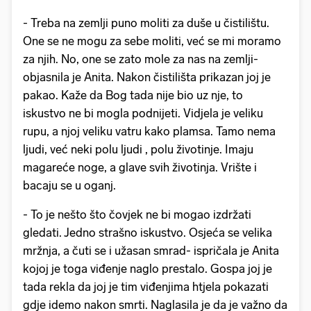
- Treba na zemlji puno moliti za duše u čistilištu.
One se ne mogu za sebe moliti, već se mi moramo
za njih. No, one se zato mole za nas na zemlji-
objasnila je Anita. Nakon čistilišta prikazan joj je
pakao. Kaže da Bog tada nije bio uz nje, to
iskustvo ne bi mogla podnijeti. Vidjela je veliku
rupu, a njoj veliku vatru kako plamsa. Tamo nema
ljudi, već neki polu ljudi , polu životinje. Imaju
magareće noge, a glave svih životinja. Vrište i
bacaju se u oganj.
- To je nešto što čovjek ne bi mogao izdržati
gledati. Jedno strašno iskustvo. Osjeća se velika
mržnja, a čuti se i užasan smrad- ispričala je Anita
kojoj je toga viđenje naglo prestalo. Gospa joj je
tada rekla da joj je tim viđenjima htjela pokazati
gdje idemo nakon smrti. Naglasila je da je važno da