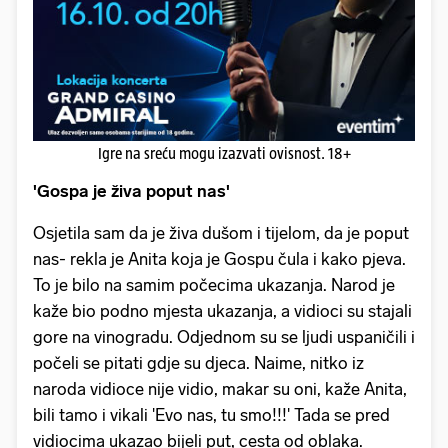
Igre na sreću mogu izazvati ovisnost. 18+
'Gospa je živa poput nas'
Osjetila sam da je živa dušom i tijelom, da je poput
nas- rekla je Anita koja je Gospu čula i kako pjeva.
To je bilo na samim počecima ukazanja. Narod je
kaže bio podno mjesta ukazanja, a vidioci su stajali
gore na vinogradu. Odjednom su se ljudi uspaničili i
počeli se pitati gdje su djeca. Naime, nitko iz
naroda vidioce nije vidio, makar su oni, kaže Anita,
bili tamo i vikali 'Evo nas, tu smo!!!' Tada se pred
vidiocima ukazao bijeli put, cesta od oblaka.