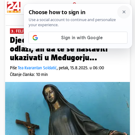
PRIJAVA
News
Komentari
49
3. FELJTON GOSPA U GALI
Djeci u Gali Gospa je rekla da
odlazi, ali da će se nastaviti
ukazivati u Međugorju...
Piše
Tea Kvarantan Soldatić
,
petak, 15.8.2025. u 06:00
Čitanje članka: 10 min