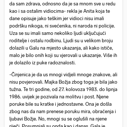
da sam zdrava, odnosno da je sa mnom sve u redu
kao i sa ostalim vidiocima- rekla je Anita koja te
dane opisuje jako teškim jer vidioci nisu imali
podršku nikoga, ni svećenika, ni naroda ni policije.
Uza se su imali samo nekoliko ljudi uključujući
roditelje i ostalu rodbinu. Ljudi su u velikom broju
dolazili u Galu na mjesto ukazanja, ali kako ističe,
malo je bilo onih koji su vjerovali u ukazanje. Više ih
je dolazilo iz puke radoznalosti.
-Činjenica je da us mnogi vidjeli mnoge znakove, ali
nisu povjerovali. Majka Božja zbog toga je bila jako
tužna. Te tri godine, od 27. kolovoza 1983. do lipnja
1986. uvijek je pozivala na molitvu i post. Njene
poruke bile su kratke i jednostavne. Ona je došla
zbog nas da nam prenese poruku mira, obraćenja i
ljubavi Božje. No, mnogi su se oglušili na njene
riječi. Posumnjali su onda kao i danas. Gala je