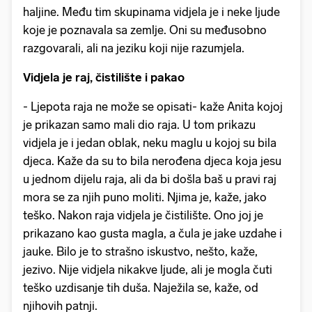
haljine. Među tim skupinama vidjela je i neke ljude
koje je poznavala sa zemlje. Oni su međusobno
razgovarali, ali na jeziku koji nije razumjela.
Vidjela je raj, čistilište i pakao
- Ljepota raja ne može se opisati- kaže Anita kojoj
je prikazan samo mali dio raja. U tom prikazu
vidjela je i jedan oblak, neku maglu u kojoj su bila
djeca. Kaže da su to bila nerođena djeca koja jesu
u jednom dijelu raja, ali da bi došla baš u pravi raj
mora se za njih puno moliti. Njima je, kaže, jako
teško. Nakon raja vidjela je čistilište. Ono joj je
prikazano kao gusta magla, a čula je jake uzdahe i
jauke. Bilo je to strašno iskustvo, nešto, kaže,
jezivo. Nije vidjela nikakve ljude, ali je mogla čuti
teško uzdisanje tih duša. Naježila se, kaže, od
njihovih patnji.