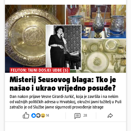
FELJTON: TAJNI DOSJEI UDBE (5)
Misterij Seusovog blaga: Tko je
našao i ukrao vrijedno posuđe?
Dan nakon prijave Vesne Girardi-Jurkić, koja je završila i na nekim
od važnijih političkih adresa u Hrvatskoj, okružni javni tužitelj u Puli
zatražio je od Službe javne sigurnosti provođenje istrage
14
28