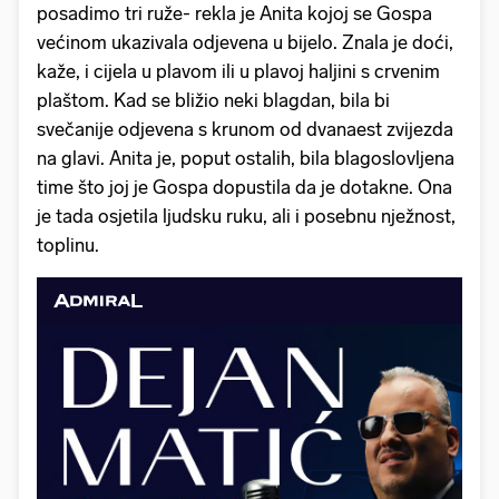
posadimo tri ruže- rekla je Anita kojoj se Gospa
većinom ukazivala odjevena u bijelo. Znala je doći,
kaže, i cijela u plavom ili u plavoj haljini s crvenim
plaštom. Kad se bližio neki blagdan, bila bi
svečanije odjevena s krunom od dvanaest zvijezda
na glavi. Anita je, poput ostalih, bila blagoslovljena
time što joj je Gospa dopustila da je dotakne. Ona
je tada osjetila ljudsku ruku, ali i posebnu nježnost,
toplinu.