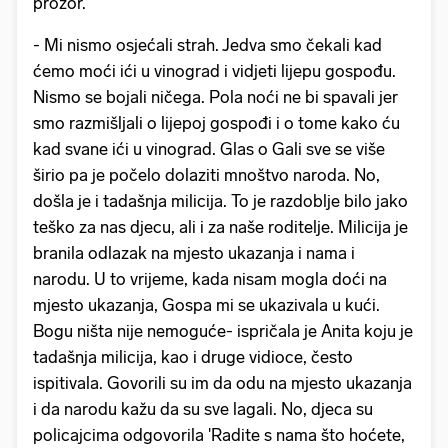
prozor.
- Mi nismo osjećali strah. Jedva smo čekali kad
ćemo moći ići u vinograd i vidjeti lijepu gospođu.
Nismo se bojali ničega. Pola noći ne bi spavali jer
smo razmišljali o lijepoj gospođi i o tome kako ću
kad svane ići u vinograd. Glas o Gali sve se više
širio pa je počelo dolaziti mnoštvo naroda. No,
došla je i tadašnja milicija. To je razdoblje bilo jako
teško za nas djecu, ali i za naše roditelje. Milicija je
branila odlazak na mjesto ukazanja i nama i
narodu. U to vrijeme, kada nisam mogla doći na
mjesto ukazanja, Gospa mi se ukazivala u kući.
Bogu ništa nije nemoguće- ispričala je Anita koju je
tadašnja milicija, kao i druge vidioce, često
ispitivala. Govorili su im da odu na mjesto ukazanja
i da narodu kažu da su sve lagali. No, djeca su
policajcima odgovorila 'Radite s nama što hoćete,