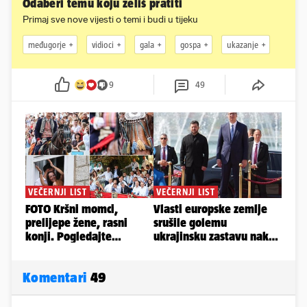
Odaberi temu koju želiš pratiti
Primaj sve nove vijesti o temi i budi u tijeku
međugorje
vidioci
gala
gospa
ukazanje
9
49
Komentari
49