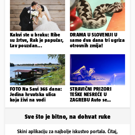
Kakvi ste u braku: Ribe
DRAMA U SLOVENIJI U
su žrtve, Rak je papučar,
samo dva dana tri ugriza
Lav pouzdan...
otrovnih zmija!
FOTO Na Savi 365 dana:
STRAVIČNI PRIZORI
Jedina hrvatska ulica
TEŠKE NESREĆE U
koja živi na vodi
ZAGREBU Auto se
prepolovio, čovjek
poginuo
Sve što je bitno, na dohvat ruke
Skini aplikaciju za najbolje iskustvo portala. Čitaj,