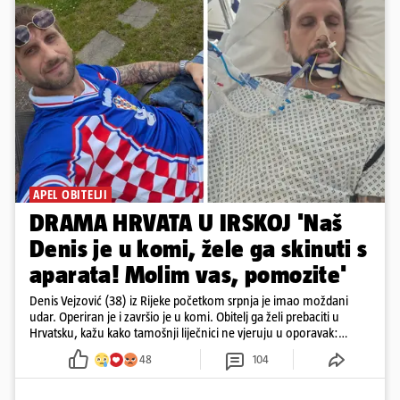
APEL OBITELJI
DRAMA HRVATA U IRSKOJ 'Naš
Denis je u komi, žele ga skinuti s
aparata! Molim vas, pomozite'
Denis Vejzović (38) iz Rijeke početkom srpnja je imao moždani
udar. Operiran je i završio je u komi. Obitelj ga želi prebaciti u
Hrvatsku, kažu kako tamošnji liječnici ne vjeruju u oporavak:
'Imamo 72 sata'
48
104