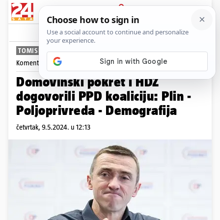
PRIJAVA
News
Komentari
15
TOMISLAV KLAUŠKI
Komentira
Tomislav Klauški
Domovinski pokret i HDZ
dogovorili PPD koaliciju: Plin -
Poljoprivreda - Demografija
četvrtak, 9.5.2024. u 12:13