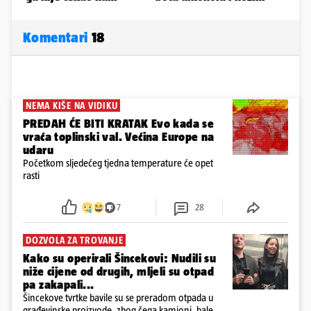
Komentari
18
NEMA KIŠE NA VIDIKU
PREDAH ĆE BITI KRATAK Evo kada se
vraća toplinski val. Većina Europe na
udaru
Početkom sljedećeg tjedna temperature će opet
rasti
7
28
DOZVOLA ZA TROVANJE
Kako su operirali Šincekovi: Nudili su
niže cijene od drugih, mljeli su otpad
pa zakapali...
Šincekove tvrtke bavile su se preradom otpada u
građevinske proizvode, zbog čega kamioni, bale