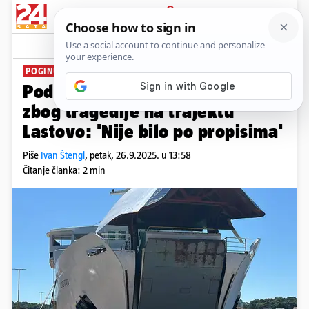
PRIJAVA
News
Komentari
18
POGINULO TROJE MORNARA
Podigli optužnicu protiv trojice
zbog tragedije na trajektu
Lastovo: 'Nije bilo po propisima'
Piše
Ivan Štengl
,
petak, 26.9.2025. u 13:58
Čitanje članka: 2 min