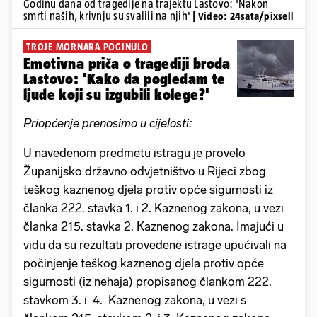
Godinu dana od tragedije na trajektu Lastovo: 'Nakon
smrti naših, krivnju su svalili na njih'
| Video: 24sata/pixsell
TROJE MORNARA POGINULO
Emotivna priča o tragediji broda
Lastovo: 'Kako da pogledam te
ljude koji su izgubili kolege?'
Priopćenje prenosimo u cijelosti:
U navedenom predmetu istragu je provelo
Županijsko državno odvjetništvo u Rijeci zbog
teškog kaznenog djela protiv opće sigurnosti iz
članka 222. stavka 1. i 2. Kaznenog zakona, u vezi
članka 215. stavka 2. Kaznenog zakona. Imajući u
vidu da su rezultati provedene istrage upućivali na
počinjenje teškog kaznenog djela protiv opće
sigurnosti (iz nehaja) propisanog člankom 222.
stavkom 3. i 4. Kaznenog zakona, u vezi s