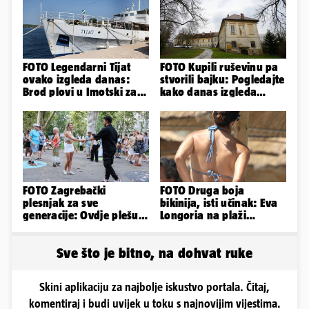
FOTO Legendarni Tijat
FOTO Kupili ruševinu pa
ovako izgleda danas:
stvorili bajku: Pogledajte
Brod plovi u Imotski za
kako danas izgleda
samo 20.000 eura
dvorac u Zagorju
FOTO Zagrebački
FOTO Druga boja
plesnjak za sve
bikinija, isti učinak: Eva
generacije: Ovdje plešu
Longoria na plaži
baš svi
pipkala svoje zanosne
obline
Sve što je bitno, na dohvat ruke
Skini aplikaciju za najbolje iskustvo portala. Čitaj,
komentiraj i budi uvijek u toku s najnovijim vijestima.