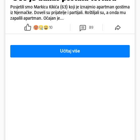
Posjetili smo Markicu Kikića (63) koji je iznajmio apartman gostima
iz Njemačke. Doveli su prijatelje i partijali. Roštiljali su, a onda mu
zapalili apartman. Očajan je...
10
89
Učitaj više