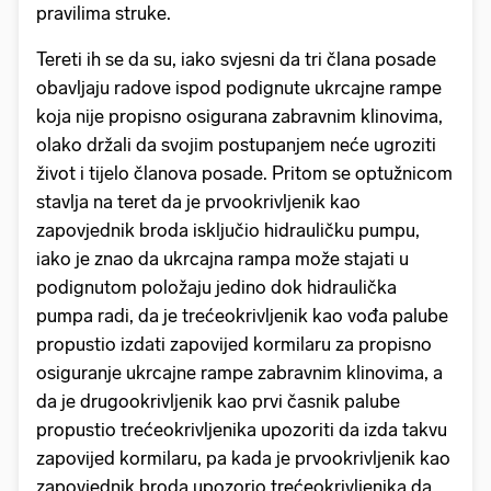
pravilima struke.
Tereti ih se da su, iako svjesni da tri člana posade
obavljaju radove ispod podignute ukrcajne rampe
koja nije propisno osigurana zabravnim klinovima,
olako držali da svojim postupanjem neće ugroziti
život i tijelo članova posade. Pritom se optužnicom
stavlja na teret da je prvookrivljenik kao
zapovjednik broda isključio hidrauličku pumpu,
iako je znao da ukrcajna rampa može stajati u
podignutom položaju jedino dok hidraulička
pumpa radi, da je trećeokrivljenik kao vođa palube
propustio izdati zapovijed kormilaru za propisno
osiguranje ukrcajne rampe zabravnim klinovima, a
da je drugookrivljenik kao prvi časnik palube
propustio trećeokrivljenika upozoriti da izda takvu
zapovijed kormilaru, pa kada je prvookrivljenik kao
zapovjednik broda upozorio trećeokrivljenika da