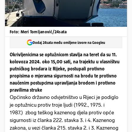
Foto: Meri Tomljanović/24sata
Dodaj 24sata među omiljene izvore na Googleu
Okrivljenicima se optužnicom stavlja na teret da su 11.
kolovoza 2024. oko 15,00 sati, na trajektu u vlasništvu
putničkog brodara iz Rijeke, postupali protivno
propisima o mjerama sigurnosti na brodu te protivno
naučenim postupcima upravljanja brodom i protivno
pravilima struke
Općinsko državno odvjetništvo u Rijeci je podiglo
je optužnicu protiv troje ljudi (1992., 1975. i
1987.) zbog teškog kaznenog djela protiv opće
sigurnosti iz članka 222. stavka 3. i 4. Kaznenog
zakona, u vezi članka 215. stavka 2. i 3. Kaznenog