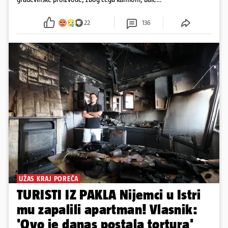
plastike i samljeveni materijal dugo nisu izazivali
sumnju
22
136
UŽAS KRAJ POREČA
TURISTI IZ PAKLA Nijemci u Istri
mu zapalili apartman! Vlasnik:
'Ovo je danas postala tortura'