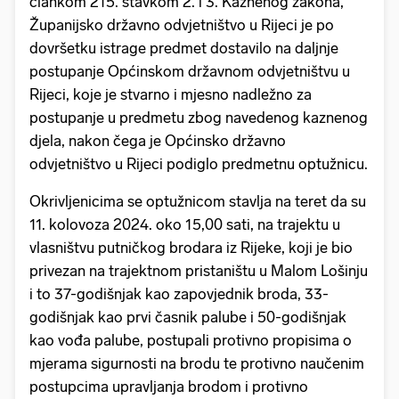
člankom 215. stavkom 2. i 3. Kaznenog zakona,
Županijsko državno odvjetništvo u Rijeci je po
dovršetku istrage predmet dostavilo na daljnje
postupanje Općinskom državnom odvjetništvu u
Rijeci, koje je stvarno i mjesno nadležno za
postupanje u predmetu zbog navedenog kaznenog
djela, nakon čega je Općinsko državno
odvjetništvo u Rijeci podiglo predmetnu optužnicu.
Okrivljenicima se optužnicom stavlja na teret da su
11. kolovoza 2024. oko 15,00 sati, na trajektu u
vlasništvu putničkog brodara iz Rijeke, koji je bio
privezan na trajektnom pristaništu u Malom Lošinju
i to 37-godišnjak kao zapovjednik broda, 33-
godišnjak kao prvi časnik palube i 50-godišnjak
kao vođa palube, postupali protivno propisima o
mjerama sigurnosti na brodu te protivno naučenim
postupcima upravljanja brodom i protivno