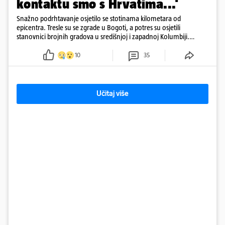
kontaktu smo s Hrvatima...'
Snažno podrhtavanje osjetilo se stotinama kilometara od
epicentra. Tresle su se zgrade u Bogoti, a potres su osjetili
stanovnici brojnih gradova u središnjoj i zapadnoj Kolumbiji.
Prema Reutersu, podrhtavanje je zabilježeno i u Venezueli.
10
35
Učitaj više