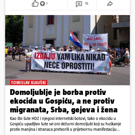
1
19
TOMISLAV KLAUŠKI
Domoljublje je borba protiv
ekocida u Gospiću, a ne protiv
migranata, Srba, gejeva i žena
Kao što šute HDZ i njegovi internetski botovi, tako o ekocidu u
Gospiću upadljivo šute svi oni dežurni domoljubi koji su huškanje
protiv manjina i stranaca pretvorili u prijetvornu manifestaciju
ljubavi prema domovini.