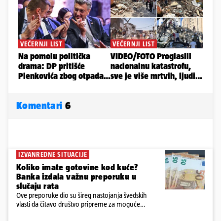
Komentari
6
IZVANREDNE SITUACIJE
Koliko imate gotovine kod kuće?
Banka izdala važnu preporuku u
slučaju rata
Ove preporuke dio su šireg nastojanja švedskih
vlasti da čitavo društvo pripreme za moguće
posljedice vojnih ili kibernetičkih napada