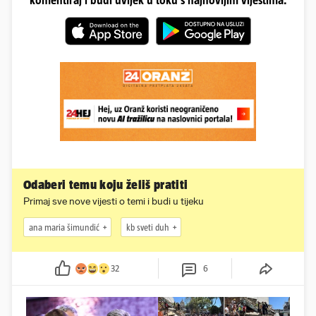
komentiraj i budi uvijek u toku s najnovijim vijestima.
Odaberi temu koju želiš pratiti
Primaj sve nove vijesti o temi i budi u tijeku
ana maria šimundić
kb sveti duh
32
6