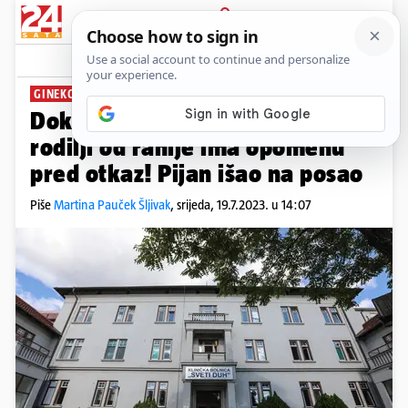
PRIJAVA
News
Komentari
6
GINEKOLOG IZ SVETOG DUHA
PLUS+
Doktor koji je ostavio tupfer u
rodilji od ranije ima opomenu
pred otkaz! Pijan išao na posao
Piše
Martina Pauček Šljivak
,
srijeda, 19.7.2023. u 14:07