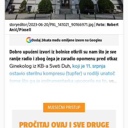
storyeditor/2023-06-20/PXL_141021_90166971.jpg |
Foto: Robert
Anić/Pixsell
Dodaj 24sata među omiljene izvore na Googleu
Dobro upućeni izvori iz bolnice otkrili su nam što je sve
ranije radio i zbog čega je zaradio opomenu pred otkaz
Ginekolog iz KB-a Sveti Duh,
koji je 11. srpnja
ostavio sterilnu kompresu (tupfer) u rodilji unatoč
tome što ga je instrumentarka upozorila na to
, već
ima opomenu pred otkaz, kako doznajemo od
dobro upućenih izvora iz bolnice.