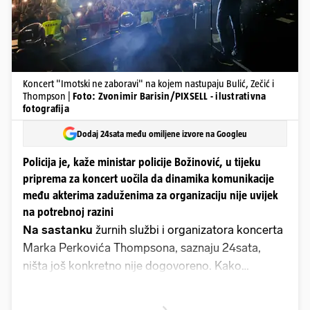
Koncert "Imotski ne zaboravi" na kojem nastupaju Bulić, Zečić i
Thompson |
Foto: Zvonimir Barisin/PIXSELL - ilustrativna
fotografija
Dodaj 24sata među omiljene izvore na Googleu
Policija je, kaže ministar policije Božinović, u tijeku
priprema za koncert uočila da dinamika komunikacije
među akterima zaduženima za organizaciju nije uvijek
na potrebnoj razini
Na sastanku
žurnih službi i organizatora koncerta
Marka Perkovića Thompsona, saznaju 24sata,
ništa još konkretno nije dogovoreno. Kako
doznajemo od sugovornika koji je sudjelovao na
sastanku, problem parkinga još visi u zraku,