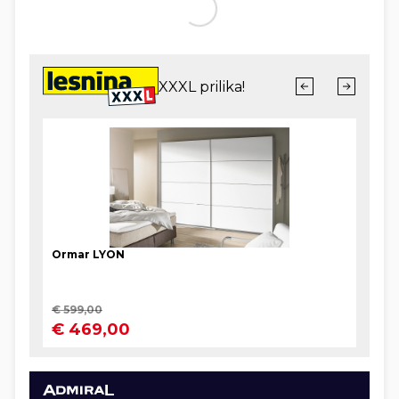
odnosno nije dogovoreno kako će se to riješiti.
Preporuka organizatora je i dalje da se na koncert
dođe nekoliko dana ranije. No koncert će utjecati i
na izmjene zakona jer, kako saznajemo, MUP ide u
hitnu izmjenu Zakon o javnom okupljanju kako ne
bi više došlo do toga da se na jednome mjestu
okupi toliko mnogo ljudi. Ono što je sigurno jest da
će Most slobode na dan koncerta u subotu, 5.
srpnja biti zatvoren za automobile, ali ne i za
pješake, kao što je bilo i prošle godine za koncert
Eda Sheerana. Građani će krajem ovoga tjedna
dobiti konkretnu prometnu regulaciju, rekao je
gradonačelnik Zagreba Tomislav Tomašević jučer
te dodao kako se još raspravlja o mogućem
zatvaranju drugih mostova i ulica.