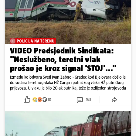
POLICIJA NA TERENU
VIDEO Predsjednik Sindikata:
"Neslužbeno, teretni vlak
prošao je kroz signal 'STOJ'..."
Između kolodvora Sveti Ivan Žabno - Gradec kod Bjelovara došlo je
do sudara teretnog vlaka HŽ Carga i putničkog vlaka HŽ putničkog
prijevoza. U vlaku je bilo 20-ak putnika, teže je ozlijeđen strojovođa
18
163