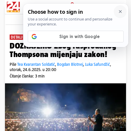
PRIJAVA
News
Komentari
136
DETALJI SASTANKA U POLICIJI
PLUS+
DOZNAJEMO Zbog rasprodanog
Thompsona mijenjaju zakon!
Piše
Tea Kvarantan Soldatić
,
Bogdan Blotnej
,
Luka Safundžić
,
utorak, 24.6.2025. u 20:00
Čitanje članka: 3 min