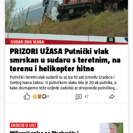
SUDAR DVA VLAKA
PRIZORI UŽASA Putnički vlak
smrskan u sudaru s teretnim, na
terenu i helikopter hitne
Putnički i teretni vlak sudarili su se iza 10 sati između Gradeca i
Svetog Ivana žabno. U putničkom vlaku bilo je 20-ak putnika, a
kako doznajemo teže ozljede zadobio je strojovođa putničkog
vlaka. Zatvoren je promet, a fotoreporteri Prigorskog objavili su
6
47
prve snimke s mjesta sudara
EKOCID U LICI
Milinović opleo po Plenkoviću i