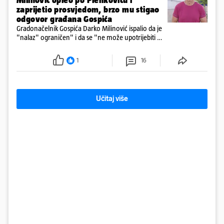
zaprijetio prosvjedom, brzo mu stigao
odgovor građana Gospića
Gradonačelnik Gospića Darko Milinović ispalio da je
"nalaz" ograničen" i da se "ne može upotrijebiti za
sudske sporove". Građani Gospića ga podsjetili da
ga je naručio Uskok i da je dio spisa
1
16
Učitaj više