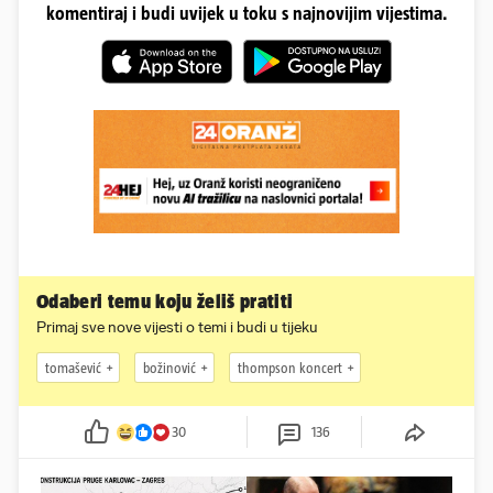
komentiraj i budi uvijek u toku s najnovijim vijestima.
Odaberi temu koju želiš pratiti
Primaj sve nove vijesti o temi i budi u tijeku
tomašević
božinović
thompson koncert
30
136