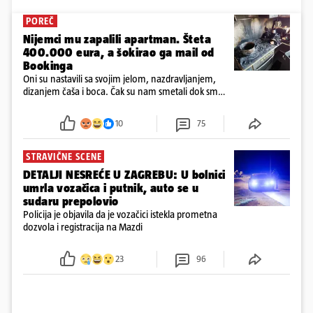
POREČ
Nijemci mu zapalili apartman. Šteta
400.000 eura, a šokirao ga mail od
Bookinga
Oni su nastavili sa svojim jelom, nazdravljanjem,
dizanjem čaša i boca. Čak su nam smetali dok smo
u panici kupili crijeva kako bismo pokušali ugasiti
požar, rekao je vlasnik
10
75
STRAVIČNE SCENE
DETALJI NESREĆE U ZAGREBU: U bolnici
umrla vozačica i putnik, auto se u
sudaru prepolovio
Policija je objavila da je vozačici istekla prometna
dozvola i registracija na Mazdi
23
96