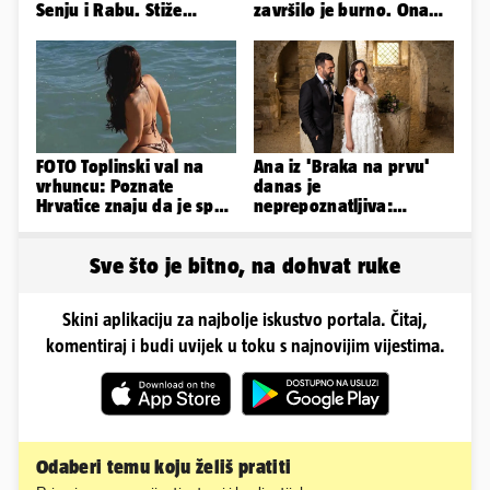
Senju i Rabu. Stiže
završilo je burno. Ona
grmljavina, pljusak i
sad želi 50 milijuna eura
jaka bura
FOTO Toplinski val na
Ana iz 'Braka na prvu'
vrhuncu: Poznate
danas je
Hrvatice znaju da je spas
neprepoznatljiva:
u minijaturnom bikiniju
Odselila je iz Hrvatske, a
ovako sad izgleda
Sve što je bitno, na dohvat ruke
Skini aplikaciju za najbolje iskustvo portala. Čitaj,
komentiraj i budi uvijek u toku s najnovijim vijestima.
Odaberi temu koju želiš pratiti