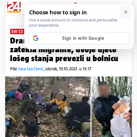
PRIJAVA
News
Komentari
220
SVI ĆE TRAŽITI AZIL U HRVATSKOJ
Drama kod Ogulina: Policija je
zatekla migrante, dvoje djece
lošeg stanja prevezli u bolnicu
Piše
Sara Lea Čenić
,
utorak, 19.10.2021. u 13:17