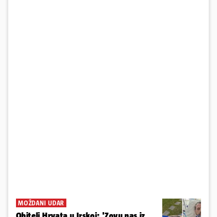
MOŽDANI UDAR
Obitelj Hrvata u Irskoj: 'Zovu nas iz