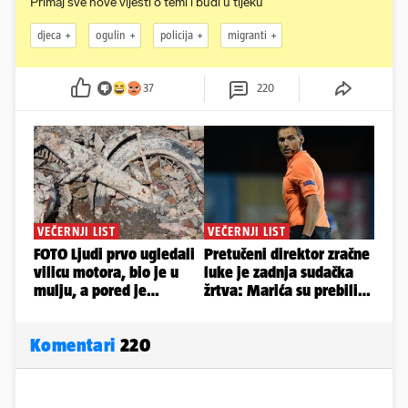
Primaj sve nove vijesti o temi i budi u tijeku
djeca
ogulin
policija
migranti
37
220
Komentari
220