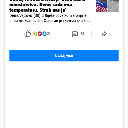
ministarstva. Denis sada ima
temperaturu. Strah nas je'
Denis Vejzović (38) iz Rijeke početkom srpnja je
imao moždani udar. Operiran je i završio je u komi.
Obitelj ga želi prebaciti u Hrvatsku, kažu kako
tamošnji liječnici ne vjeruju u oporavak: 'Imamo
22
33
72 sata'
Učitaj više