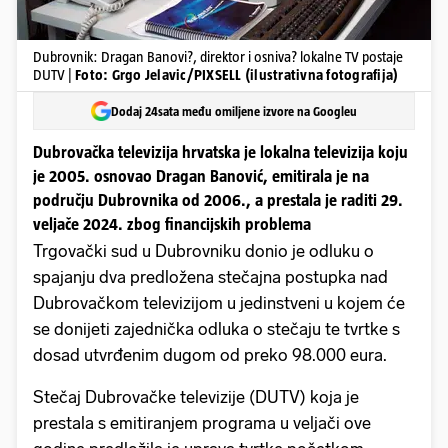
Dubrovnik: Dragan Banovi?, direktor i osniva? lokalne TV postaje
DUTV |
Foto: Grgo Jelavic/PIXSELL (ilustrativna fotografija)
Dodaj 24sata među omiljene izvore na Googleu
Dubrovačka televizija hrvatska je lokalna televizija koju
je 2005. osnovao Dragan Banović, emitirala je na
području Dubrovnika od 2006., a prestala je raditi 29.
veljače 2024. zbog financijskih problema
Trgovački sud u Dubrovniku donio je odluku o
spajanju dva predložena stečajna postupka nad
Dubrovačkom televizijom u jedinstveni u kojem će
se donijeti zajednička odluka o stečaju te tvrtke s
dosad utvrđenim dugom od preko 98.000 eura.
Stečaj Dubrovačke televizije (DUTV) koja je
prestala s emitiranjem programa u veljači ove