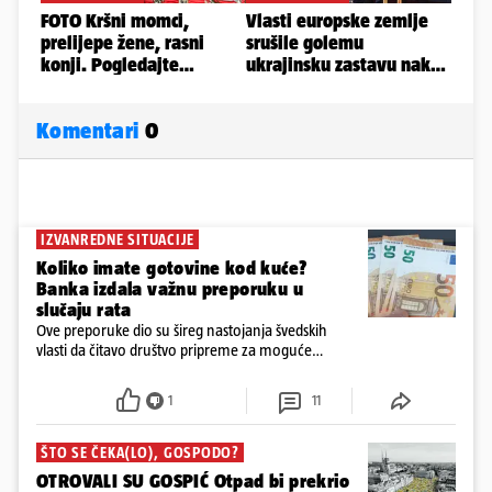
Komentari
0
IZVANREDNE SITUACIJE
Koliko imate gotovine kod kuće?
Banka izdala važnu preporuku u
slučaju rata
Ove preporuke dio su šireg nastojanja švedskih
vlasti da čitavo društvo pripreme za moguće
posljedice vojnih ili kibernetičkih napada
1
11
ŠTO SE ČEKA(LO), GOSPODO?
OTROVALI SU GOSPIĆ Otpad bi prekrio