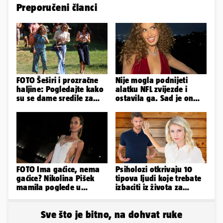
Preporučeni članci
FOTO Šeširi i prozračne
Nije mogla podnijeti
haljine: Pogledajte kako
alatku NFL zvijezde i
su se dame sredile za
ostavila ga. Sad je on
311. Sinjsku alku
tuži: 'Izgleda kao tri
limenke...'
FOTO Ima gaćice, nema
Psiholozi otkrivaju 10
gaćice? Nikolina Pišek
tipova ljudi koje trebate
mamila poglede u
izbaciti iz života za
poluprozirnom
vlastito dobro
kombinezonu
Sve što je bitno, na dohvat ruke