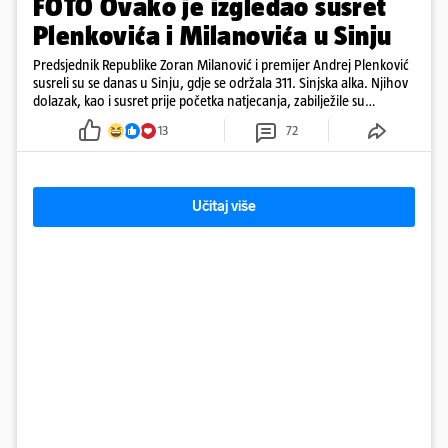
FOTO Ovako je izgledao susret
Plenkovića i Milanovića u Sinju
Predsjednik Republike Zoran Milanović i premijer Andrej Plenković
susreli su se danas u Sinju, gdje se održala 311. Sinjska alka. Njihov
dolazak, kao i susret prije početka natjecanja, zabilježile su
kamere. Uz Milanovića i Plenkovića, na Alku su stigli i predsjednik
13
72
Hrvatskog sabora Gordan Jandroković, sinjski gradonačelnik Miro
Bulj, zagrebački gradonačelnik Tomislav Tomašević te dubrovački
gradonačelnik Mato Franković.
Učitaj više