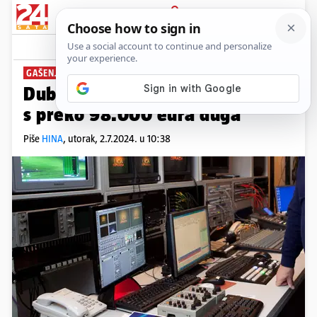
PRIJAVA
News
Komentari
0
GAŠENJE
Dubrovačka televizija u stečaju
s preko 98.000 eura duga
Piše
HINA
,
utorak, 2.7.2024. u 10:38