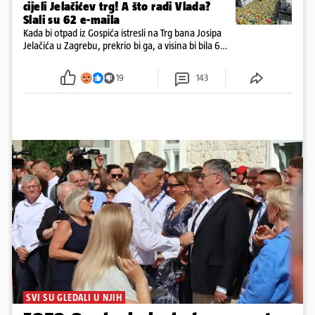
cijeli Jelačićev trg! A što radi Vlada?
Slali su 62 e-maila
Kada bi otpad iz Gospića istresli na Trg bana Josipa
Jelačića u Zagrebu, prekrio bi ga, a visina bi bila 6
metara. Smeće stane u 284.600 kubnih kocaka.
Kada bi slagali jednu na drugu, visina bi bila kao
19
143
2600 katedrala
SVI SU GLEDALI U NJIH