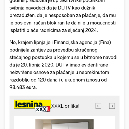
godine predložila je uprava tvrtke početkom
svibnja navodeći da je DUTV kao dužnik
prezadužen, da je nesposoban za plaćanje, da mu
je poslovni račun blokiran te da nije u mogućnosti
isplatiti plaće radnicima za siječanj 2024.
No, krajem lipnja je i Financijska agencija (Fina)
podnijela zahtjev za provedbu skraćenog
stečajnog postupka u kojemu se u bitnome navodi
da je 20. lipnja 2020. DUTV imao evidentirane
neizvršene osnove za plaćanje u neprekinutom
razdoblju od 120 dana i u ukupnom iznosu od
98.483 eura.