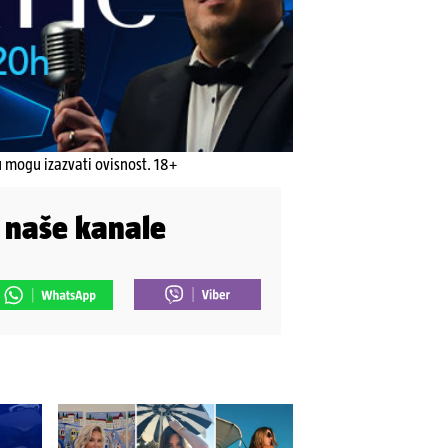
u mogu izazvati ovisnost. 18+
i naše kanale