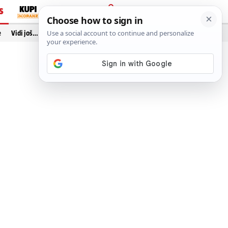
S
PRIJAVA
e
Vidi još…