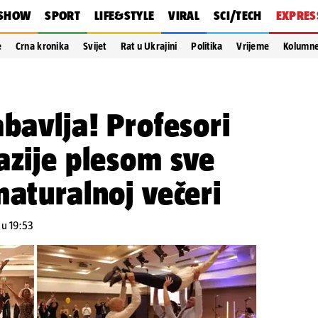
SHOW
SPORT
LIFE&STYLE
VIRAL
SCI/TECH
EXPRES
e
Crna kronika
Svijet
Rat u Ukrajini
Politika
Vrijeme
Kolumn
abavlja! Profesori
azije plesom sve
maturalnoj večeri
 u 19:53