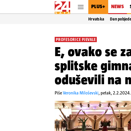
PLUS+
NEWS
Hrvatska
Dan pobjed
PROFESORICE PJEVALE
E, ovako se z
splitske gimn
oduševili na 
Piše
Veronika Miloševski
,
petak, 2.2.2024.