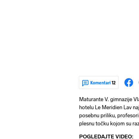
Komentari
12
Maturante V. gimnazije Vl
hotelu Le Meridien Lav naj
posebnu priliku, profesori
plesnu točku kojom su razv
POGLEDAJTE VIDEO: