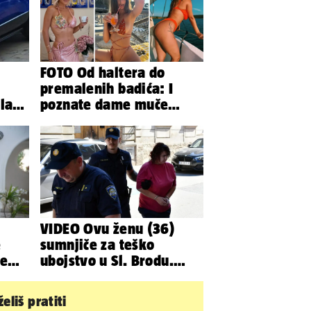
FOTO Od haltera do
premalenih badića: I
la
poznate dame muče
azala
vrućine, evo kako su
pozirale
VIDEO Ovu ženu (36)
e
sumnjiče za teško
je
ubojstvo u Sl. Brodu.
Doveli su je na
ispitivanje
eliš pratiti