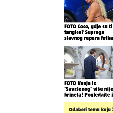
FOTO Coco, gdje su ti
tangice? Supruga
slavnog repera fotka
se ispred auta i pok
sve
FOTO Vanja iz
'Savršenog' više nij
brineta! Pogledajte 
sad
Odaberi temu koju ž