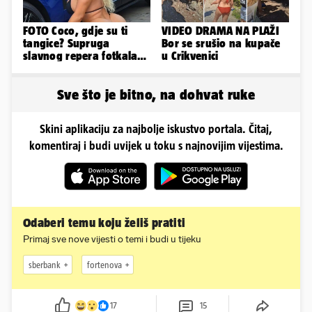
FOTO Coco, gdje su ti
VIDEO DRAMA NA PLAŽI
tangice? Supruga
Bor se srušio na kupače
slavnog repera fotkala
u Crikvenici
se ispred auta i pokazala
sve
Sve što je bitno, na dohvat ruke
Skini aplikaciju za najbolje iskustvo portala. Čitaj,
komentiraj i budi uvijek u toku s najnovijim vijestima.
Odaberi temu koju želiš pratiti
Primaj sve nove vijesti o temi i budi u tijeku
sberbank
fortenova
17
15