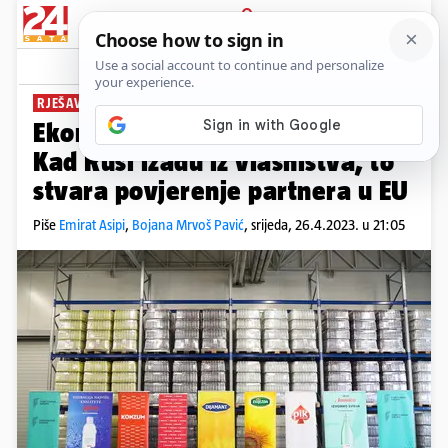
PRIJAVA
News
Komentari
15
RJEŠAVANJE VLASNIŠTVA
Ekonomisti o prodaji Fortenove:
Kad Rusi izađu iz vlasništva, to
stvara povjerenje partnera u EU
Piše
Emirat Asipi
,
Bojana Mrvoš Pavić
,
srijeda, 26.4.2023. u 21:05