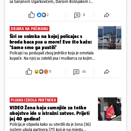
sa Sanjinom Ugarkovićem, Dariom Bošnjakom i
Dobrislavom Hrkaćem. Tvrtka je registrirana za
poslovanje nekretninama, a od osnutka nema
2
8
zaposlenih
DRAMA NA PAŠMANU
Širi se snimka na kojoj policajac s
broda baca psa u more! Evo što kažu:
'Samo smo ga pustili'
Policajci su postupali zbog jedrilice koja je ometala
kupače. Na njoj su zatekli psa i muškarca za kojim
se od ranije trage. Muškarac je pružao otpor te su
ga uhitili, a psa je preuzeo komunalni redar
11
45
PIJANA IZBOLA PARTNERA
VIDEO Žena koju sumnjiče za teško
ubojstvo ide u istražni zatvor. Prijeti
joj 40 godina!
Policija je objavila kako su utvrdili da je žena (36)
nožem ubola partnera (71) koji je na mjestu