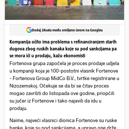
Dodaj 24sata među omiljene izvore na Googleu
Kompanija očito ima problema s refinanciranjem starih
dugova zbog ruskih banaka koje su pod sankcijama pa
se mora ići u prodaju, kažu ekonomisti
Fortenova grupa započela je proces prodaje udjela
u kompaniji koja je 100-postotni vlasnik Fortenove
- Fortenova Group MidCo B.V., tvrtke registrirane u
Nizozemskoj. Očekuje se da bi se čitav proces
mogao završiti do listopada ove godine, priopćili
su jučer iz Fortenove i tako najavili da idu u
prodaju.
Naime, najveći vlasnici dionica Fortenove su ruske
banke, koje su pod sankcijama, a upravo one drže