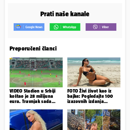
Prati naše kanale
Preporučeni članci
VIDEO Stadion u Srbiji
FOTO Živi život kao iz
koštao je 28 milijuna
bajke: Pogledajte 100
eura. Travnjak sada
izazovnih izdanja
izgleda ovako, javnost
Ronaldove Georgine
zgrožena