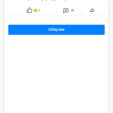
preminuo. Imala je 2,03 promila. U nedjelju su je
ispitali i poslali u istražni zatvor
1
34
Učitaj više