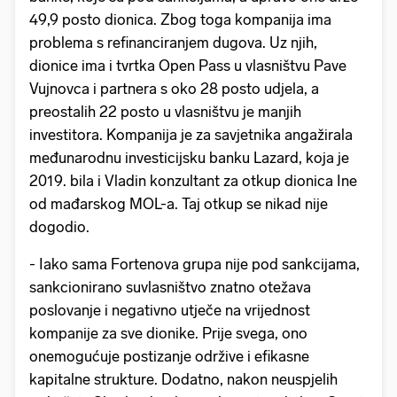
49,9 posto dionica. Zbog toga kompanija ima
problema s refinanciranjem dugova. Uz njih,
dionice ima i tvrtka Open Pass u vlasništvu Pave
Vujnovca i partnera s oko 28 posto udjela, a
preostalih 22 posto u vlasništvu je manjih
investitora. Kompanija je za savjetnika angažirala
međunarodnu investicijsku banku Lazard, koja je
2019. bila i Vladin konzultant za otkup dionica Ine
od mađarskog MOL-a. Taj otkup se nikad nije
dogodio.
- Iako sama Fortenova grupa nije pod sankcijama,
sankcionirano suvlasništvo znatno otežava
poslovanje i negativno utječe na vrijednost
kompanije za sve dionike. Prije svega, ono
onemogućuje postizanje održive i efikasne
kapitalne strukture. Dodatno, nakon neuspjelih