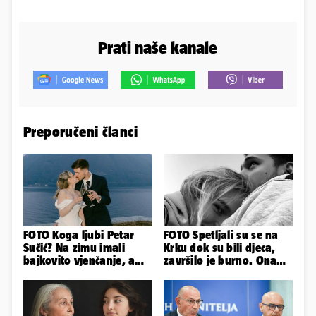
Prati naše kanale
Preporučeni članci
FOTO Koga ljubi Petar
FOTO Spetljali su se na
Sučić? Na zimu imali
Krku dok su bili djeca,
bajkovito vjenčanje, a
završilo je burno. Ona
sada je na svijet stigao -
sad želi 50 milijuna eura
sin!