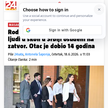
PRIJAVA
News
Komentari
50
MASAKR U OSNOVNOJ ŠKOLI
Roditelji Koste K. koji je ubio 10
ljudi u školi u Srbiji osuđeni na
zatvor. Otac je dobio 14 godina
Piše
24sata
,
Antonela Šaponja
,
četvrtak, 18.6.2026. u 11:03
Čitanje članka: 2 min