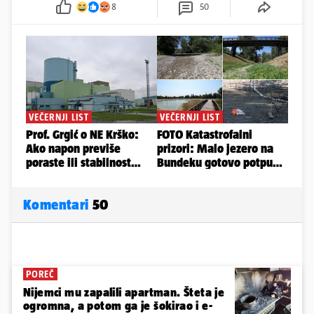
8
50
Komentari
50
POREČ
Nijemci mu zapalili apartman. Šteta je
ogromna, a potom ga je šokirao i e-