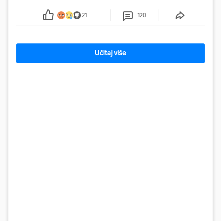
plastike i samljeveni materijal dugo nisu izazivali
sumnju
21
120
Učitaj više