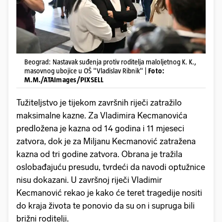
Beograd: Nastavak suđenja protiv roditelja maloljetnog K. K.,
masovnog ubojice u OŠ "Vladislav Ribnik" |
Foto:
M.M./ATAImages/PIXSELL
Tužiteljstvo je tijekom završnih riječi zatražilo
maksimalne kazne. Za Vladimira Kecmanovića
predložena je kazna od 14 godina i 11 mjeseci
zatvora, dok je za Miljanu Kecmanović zatražena
kazna od tri godine zatvora. Obrana je tražila
oslobađajuću presudu, tvrdeći da navodi optužnice
nisu dokazani. U završnoj riječi Vladimir
Kecmanović rekao je kako će teret tragedije nositi
do kraja života te ponovio da su on i supruga bili
brižni roditelji.