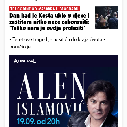
TRI GODINE OD MASAKRA U BEOGRADU
Dan kad je Kosta ubio 9 djece i
zaštitara nitko neće zaboraviti:
'Teško nam je ovdje prolaziti'
- Teret ove tragedije nosit ću do kraja života -
poručio je.