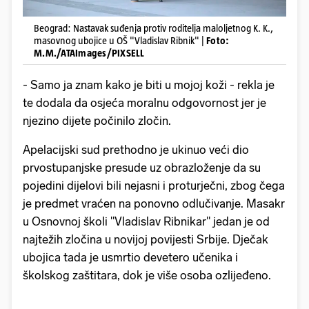
Beograd: Nastavak suđenja protiv roditelja maloljetnog K. K.,
masovnog ubojice u OŠ "Vladislav Ribnik" |
Foto:
M.M./ATAImages/PIXSELL
- Samo ja znam kako je biti u mojoj koži - rekla je
te dodala da osjeća moralnu odgovornost jer je
njezino dijete počinilo zločin.
Apelacijski sud prethodno je ukinuo veći dio
prvostupanjske presude uz obrazloženje da su
pojedini dijelovi bili nejasni i proturječni, zbog čega
je predmet vraćen na ponovno odlučivanje. Masakr
u Osnovnoj školi "Vladislav Ribnikar" jedan je od
najtežih zločina u novijoj povijesti Srbije. Dječak
ubojica tada je usmrtio devetero učenika i
školskog zaštitara, dok je više osoba ozlijeđeno.