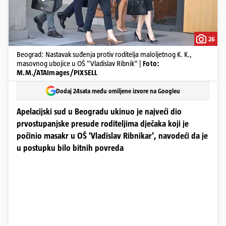
26
Beograd: Nastavak suđenja protiv roditelja maloljetnog K. K.,
masovnog ubojice u OŠ "Vladislav Ribnik" |
Foto:
M.M./ATAImages/PIXSELL
Dodaj 24sata među omiljene izvore na Googleu
Apelacijski sud u Beogradu ukinuo je najveći dio
prvostupanjske presude roditeljima dječaka koji je
počinio masakr u OŠ 'Vladislav Ribnikar', navodeći da je
u postupku bilo bitnih povreda