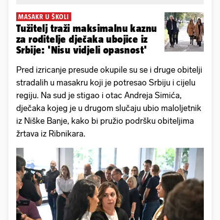
MASAKR U ŠKOLI
Tužitelj traži maksimalnu kaznu
za roditelje dječaka ubojice iz
Srbije: 'Nisu vidjeli opasnost'
Pred izricanje presude okupile su se i druge obitelji
stradalih u masakru koji je potresao Srbiju i cijelu
regiju. Na sud je stigao i otac Andreja Simića,
dječaka kojeg je u drugom slučaju ubio maloljetnik
iz Niške Banje, kako bi pružio podršku obiteljima
žrtava iz Ribnikara.