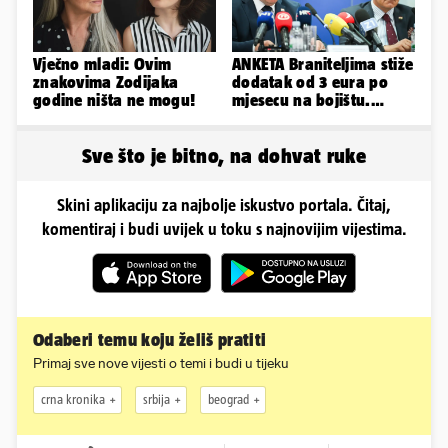
Vječno mladi: Ovim
ANKETA Braniteljima stiže
znakovima Zodijaka
dodatak od 3 eura po
godine ništa ne mogu!
mjesecu na bojištu.
Slažete li se s time?
Sve što je bitno, na dohvat ruke
Skini aplikaciju za najbolje iskustvo portala. Čitaj,
komentiraj i budi uvijek u toku s najnovijim vijestima.
Odaberi temu koju želiš pratiti
Primaj sve nove vijesti o temi i budi u tijeku
crna kronika
srbija
beograd