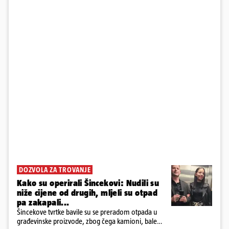
DOZVOLA ZA TROVANJE
Kako su operirali Šincekovi: Nudili su
niže cijene od drugih, mljeli su otpad
pa zakapali...
Šincekove tvrtke bavile su se preradom otpada u
građevinske proizvode, zbog čega kamioni, bale