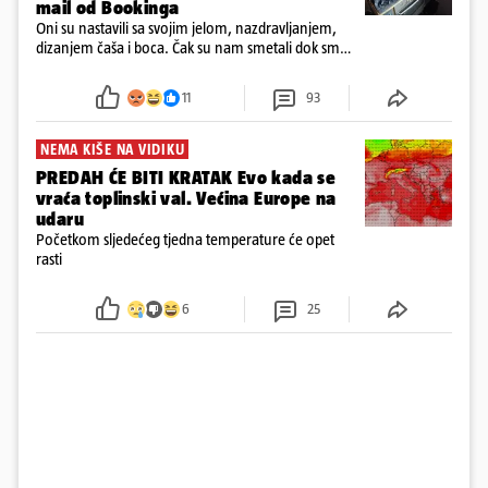
mail od Bookinga
Oni su nastavili sa svojim jelom, nazdravljanjem,
dizanjem čaša i boca. Čak su nam smetali dok smo
u panici kupili crijeva kako bismo pokušali ugasiti
požar, rekao je vlasnik
11
93
NEMA KIŠE NA VIDIKU
PREDAH ĆE BITI KRATAK Evo kada se
vraća toplinski val. Većina Europe na
udaru
Početkom sljedećeg tjedna temperature će opet
rasti
6
25