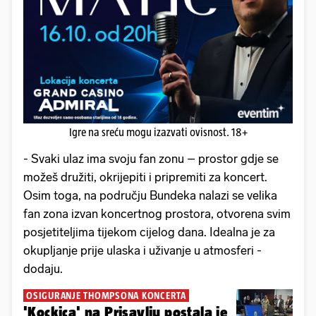
Igre na sreću mogu izazvati ovisnost. 18+
- Svaki ulaz ima svoju fan zonu – prostor gdje se
možeš družiti, okrijepiti i pripremiti za koncert.
Osim toga, na području Bundeka nalazi se velika
fan zona izvan koncertnog prostora, otvorena svim
posjetiteljima tijekom cijelog dana. Idealna je za
okupljanje prije ulaska i uživanje u atmosferi -
dodaju.
OSIGURANJE THOMPSONA KONCERTA
'Kockica' na Prisavlju postala je