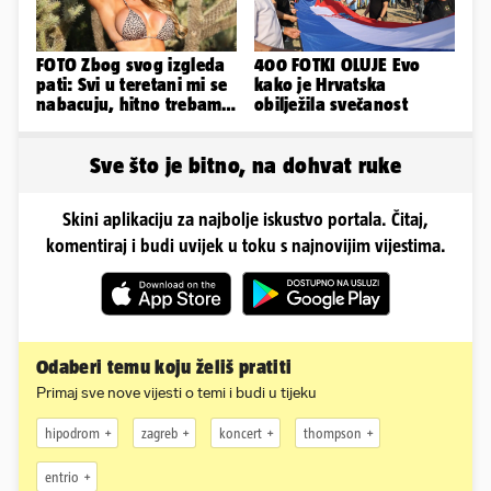
FOTO Zbog svog izgleda
400 FOTKI OLUJE Evo
pati: Svi u teretani mi se
kako je Hrvatska
nabacuju, hitno trebam
obilježila svečanost
tjelohranitelja!
Sve što je bitno, na dohvat ruke
Skini aplikaciju za najbolje iskustvo portala. Čitaj,
komentiraj i budi uvijek u toku s najnovijim vijestima.
Odaberi temu koju želiš pratiti
Primaj sve nove vijesti o temi i budi u tijeku
hipodrom
zagreb
koncert
thompson
entrio