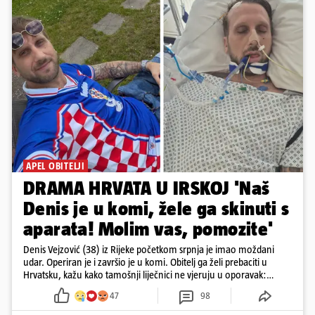
APEL OBITELJI
DRAMA HRVATA U IRSKOJ 'Naš
Denis je u komi, žele ga skinuti s
aparata! Molim vas, pomozite'
Denis Vejzović (38) iz Rijeke početkom srpnja je imao moždani
udar. Operiran je i završio je u komi. Obitelj ga želi prebaciti u
Hrvatsku, kažu kako tamošnji liječnici ne vjeruju u oporavak:
'Imamo 72 sata'
47
98