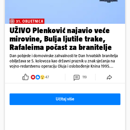
31. OBLJETNICA
UŽIVO Plenković najavio veće
mirovine, Bulja ljutile trake,
Rafaleima počast za branitelje
Dan pobjede i domovinske zahvalnosti te Dan hrvatskih branitelja
obilježava se 5. kolovoza kao državni praznik u znak sjećanja na
vojno-redarstvenu operaciju Oluja i oslobođenje Knina 1995.
godine
47
119
Učitaj više