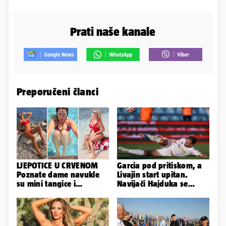
Prati naše kanale
Preporučeni članci
LJEPOTICE U CRVENOM
Garcia pod pritiskom, a
Poznate dame navukle
Livajin start upitan.
su mini tangice i
Navijači Hajduka se
grudnjake pa istaknule
nadaju da neće biti
obline
straha