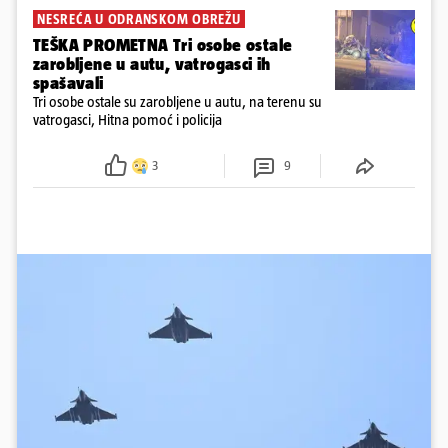
NESREĆA U ODRANSKOM OBREŽU
TEŠKA PROMETNA Tri osobe ostale
zarobljene u autu, vatrogasci ih
spašavali
Tri osobe ostale su zarobljene u autu, na terenu su
vatrogasci, Hitna pomoć i policija
3
9