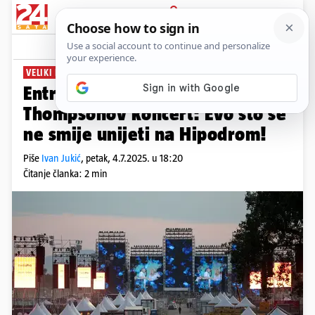
PRIJAVA
News
Komentari
20
VELIKI KONCERT THOMPSONA
Entrio objavio važne upute za
Thompsonov koncert: Evo što se
ne smije unijeti na Hipodrom!
Piše
Ivan Jukić
,
petak, 4.7.2025. u 18:20
Čitanje članka: 2 min