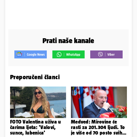
Prati naše kanale
Preporučeni članci
FOTO Valentina uživa u
Medved: Mirovine će
čarima ljeta: 'Valovi,
rasti za 201.304 ljudi. To
sunce, lubenica'
je više od 70 posto svih