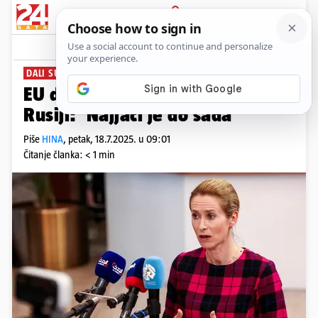
PRIJAVA
News
Komentari
5
DALI SUGLASNOST
EU dogovorio 18. paket sankcija
Rusiji: 'Najjači je do sada'
Piše
HINA
,
petak, 18.7.2025. u 09:01
Čitanje članka: < 1 min