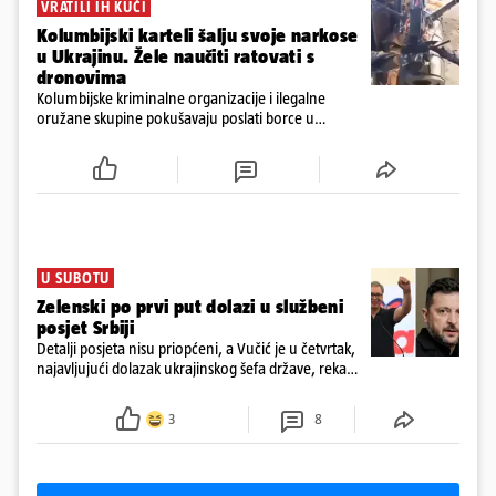
ratu. S druge strane, napadi služe i kao izravan odgovor na ruska
VRATILI IH KUĆI
bombardiranja ukrajinske poštanske i logističke infrastrukture te
Kolumbijski karteli šalju svoje narkose
kao način da se ekonomske posljedice rata prenesu dublje na ruski
u Ukrajinu. Žele naučiti ratovati s
teritorij i približe običnim građanima.
dronovima
Kolumbijske kriminalne organizacije i ilegalne
oružane skupine pokušavaju poslati borce u
Ukrajinu kako bi stekli napredne vještine ratovanja
bespilotnim letjelicama te ih kasnije koristili protiv
kolumbijske vojske
U SUBOTU
Zelenski po prvi put dolazi u službeni
posjet Srbiji
Detalji posjeta nisu priopćeni, a Vučić je u četvrtak,
najavljujući dolazak ukrajinskog šefa države, rekao
novinarima da imaju "više tema", među ostalim i
europski put Ukrajine i Srbije
3
8