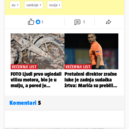
eu
sankcije
rusija
2
5
Komentari
5