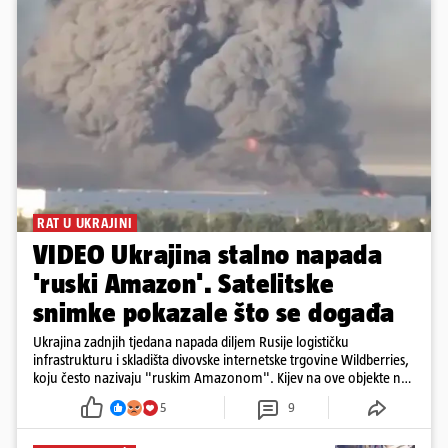
RAT U UKRAJINI
VIDEO Ukrajina stalno napada
'ruski Amazon'. Satelitske
snimke pokazale što se događa
Ukrajina zadnjih tjedana napada diljem Rusije logističku
infrastrukturu i skladišta divovske internetske trgovine Wildberries,
koju često nazivaju "ruskim Amazonom". Kijev na ove objekte ne
gleda samo kao na obična trgovačka skladišta, već tvrdi da ih ruske
5
9
snage koriste i za vojne potrebe, odnosno za skladištenje i
distribuciju dijelova za dronove i druge opreme koja se koristi u