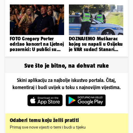
branitelja
FOTO Gregory Porter
DOZNAJEMO Muškarac
održao koncert na Ljetnoj
kojeg su napali u Osijeku
pozornici: U publici su
je VAR sudac! Stanari
bili Mateša i Blanka
ulice su ga spasili...
Sve što je bitno, na dohvat ruke
Skini aplikaciju za najbolje iskustvo portala. Čitaj,
komentiraj i budi uvijek u toku s najnovijim vijestima.
Odaberi temu koju želiš pratiti
Primaj sve nove vijesti o temi i budi u tijeku