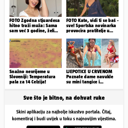
FOTO Zgodna stjuardesa
FOTO Kate, vidi ti se baš -
hitno traži muža: Sama
sve! Sportska novinarka
sam već 3 godine, želim
provocira pratitelje u
da bude stariji...
oskudnim haljinama
Snažno nevrijeme u
LJEPOTICE U CRVENOM
Sloveniji: Temperatura
Poznate dame navukle
pala za 14 Celzija!
su mini tangice i
grudnjake pa istaknule
obline
Sve što je bitno, na dohvat ruke
Skini aplikaciju za najbolje iskustvo portala. Čitaj,
komentiraj i budi uvijek u toku s najnovijim vijestima.