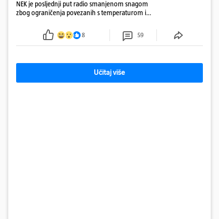
NEK je posljednji put radio smanjenom snagom
zbog ograničenja povezanih s temperaturom i
protokom rijeke Save 2003. godine, kada je
smanjenje snage bilo potrebno više od 90 dana.
8
59
Učitaj više