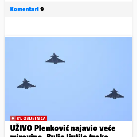
Komentari
9
31. OBLJETNICA
UŽIVO Plenković najavio veće
mirovine, Bulja ljutile trake,