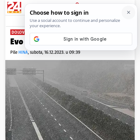
PRIJAVA
News
Komentari
9
DOLOVE I BRIJEG...
Evo gdje će danas padati snijeg
Piše
HINA
,
subota, 16.12.2023. u 09:39