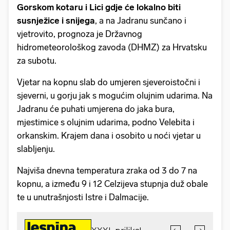
Gorskom kotaru i Lici gdje će lokalno biti
susnježice i snijega
, a na Jadranu sunčano i
vjetrovito, prognoza je Državnog
hidrometeorološkog zavoda (DHMZ) za Hrvatsku
za subotu.
Vjetar na kopnu slab do umjeren sjeveroistočni i
sjeverni, u gorju jak s mogućim olujnim udarima. Na
Jadranu će puhati umjerena do jaka bura,
mjestimice s olujnim udarima, podno Velebita i
orkanskim. Krajem dana i osobito u noći vjetar u
slabljenju.
Najviša dnevna temperatura zraka od 3 do 7 na
kopnu, a između 9 i 12 Celzijeva stupnja duž obale
te u unutrašnjosti Istre i Dalmacije.