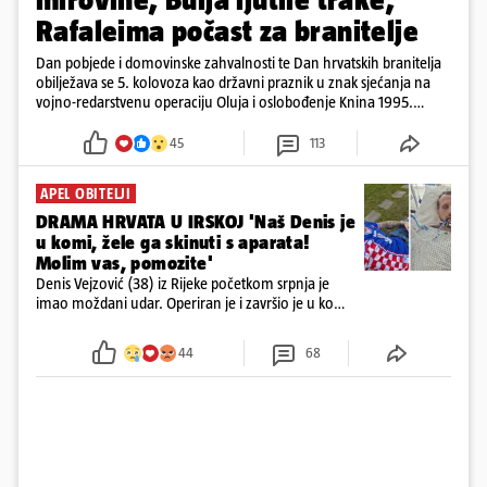
Rafaleima počast za branitelje
Dan pobjede i domovinske zahvalnosti te Dan hrvatskih branitelja
obilježava se 5. kolovoza kao državni praznik u znak sjećanja na
vojno-redarstvenu operaciju Oluja i oslobođenje Knina 1995.
godine
45
113
APEL OBITELJI
DRAMA HRVATA U IRSKOJ 'Naš Denis je
u komi, žele ga skinuti s aparata!
Molim vas, pomozite'
Denis Vejzović (38) iz Rijeke početkom srpnja je
imao moždani udar. Operiran je i završio je u komi.
Obitelj ga želi prebaciti u Hrvatsku, kažu kako
tamošnji liječnici ne vjeruju u oporavak: 'Imamo
44
68
72 sata'