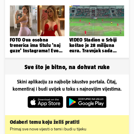
Pandorinu kutiju'
FOTO Ova osobna
VIDEO Stadion u Srbiji
trenerica ima titulu 'naj
koštao je 28 milijuna
guze' Instagrama! Evo
eura. Travnjak sada
koliko naplaćuje po
izgleda ovako, javnost
satu...
zgrožena
Sve što je bitno, na dohvat ruke
Skini aplikaciju za najbolje iskustvo portala. Čitaj,
komentiraj i budi uvijek u toku s najnovijim vijestima.
Odaberi temu koju želiš pratiti
Primaj sve nove vijesti o temi i budi u tijeku