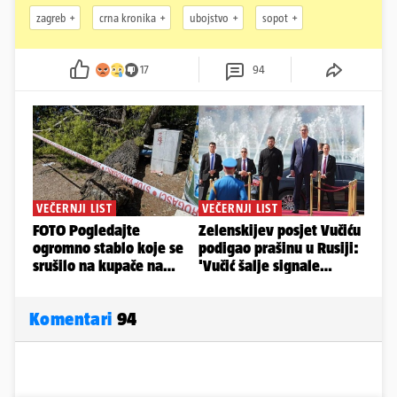
zagreb
crna kronika
ubojstvo
sopot
17
94
Komentari
94