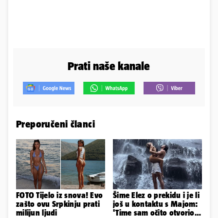
Prati naše kanale
Preporučeni članci
FOTO Tijelo iz snova! Evo
Šime Elez o prekidu i je li
zašto ovu Srpkinju prati
još u kontaktu s Majom:
milijun ljudi
'Time sam očito otvorio