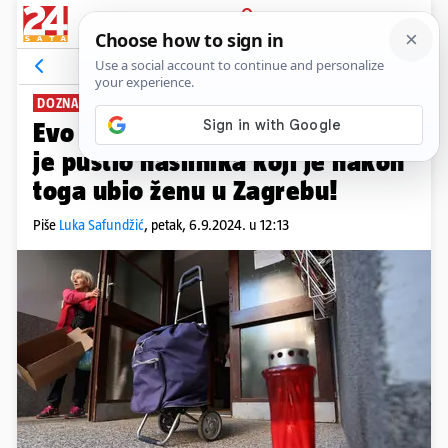
PRIJAVA
News
Komentari
94
DOZNAJEMO
Evo kako se sud opravdava što
je pustio nasilnika koji je nakon
toga ubio ženu u Zagrebu!
Piše
Luka Safundžić
,
petak, 6.9.2024. u 12:13