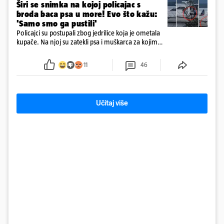
Širi se snimka na kojoj policajac s
broda baca psa u more! Evo što kažu:
'Samo smo ga pustili'
Policajci su postupali zbog jedrilice koja je ometala
kupače. Na njoj su zatekli psa i muškarca za kojim
se od ranije trage. Muškarac je pružao otpor te su
ga uhitili, a psa je preuzeo komunalni redar
11
46
Učitaj više