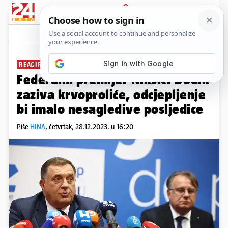
PRIJAVA
News
Komentari
0
REAGIRAO NA IZJAVE
Federalni premijer Nikšić: Dodik
zaziva krvoproliće, odcjepljenje
bi imalo nesagledive posljedice
Piše
HINA
,
četvrtak, 28.12.2023. u 16:20