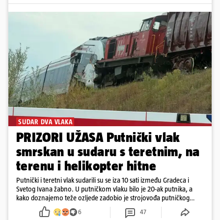
SUDAR DVA VLAKA
PRIZORI UŽASA Putnički vlak
smrskan u sudaru s teretnim, na
terenu i helikopter hitne
Putnički i teretni vlak sudarili su se iza 10 sati između Gradeca i
Svetog Ivana žabno. U putničkom vlaku bilo je 20-ak putnika, a
kako doznajemo teže ozljede zadobio je strojovođa putničkog
vlaka. Zatvoren je promet, a fotoreporteri Prigorskog objavili su
6
47
prve snimke s mjesta sudara