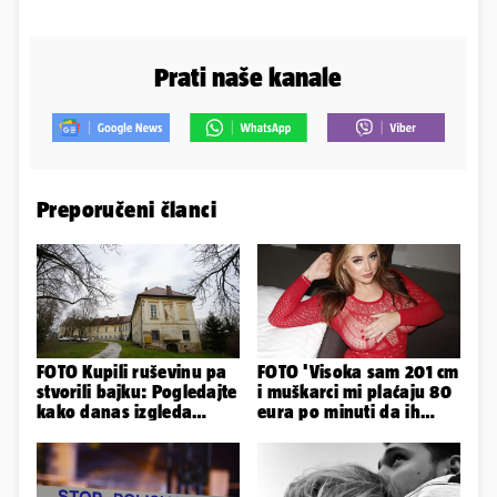
Prati naše kanale
Preporučeni članci
FOTO Kupili ruševinu pa
FOTO 'Visoka sam 201 cm
stvorili bajku: Pogledajte
i muškarci mi plaćaju 80
kako danas izgleda
eura po minuti da ih
dvorac u Zagorju
pokorim riječima'