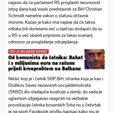
najavio da će parlament RS proglasiti neovisnost
istog dana kad visoki predstavnik za BiH Christian
Schmidt nametne zakon o statusu državne
imovine. Kazao je kako ima najave da će takva
odluka biti donesena već u siječnju dodajući da su
u RS-u već obavili pripreme za takav scenarij
odnosno za proglašenje odcjepljenja.
TKO JE MILORAD DODIK?
Od komunista do četnika: Bahat
i s milijunima eura na računu
prijeti krvoprolićem na Balkanu
Nikšić koji je i čelnik SDP BiH, stranke koja je kao i
Dodikov Savez nezavisnih socijaldemokrata
(SNSD) dio vladajuće koalicije u zemlji, do sada je
uglavnom izbjegavao reagirati na verbalne
provokacije čelnika bosanskih Srba no u četvrtak
je na svom Facebook profilu napisao kako mu je