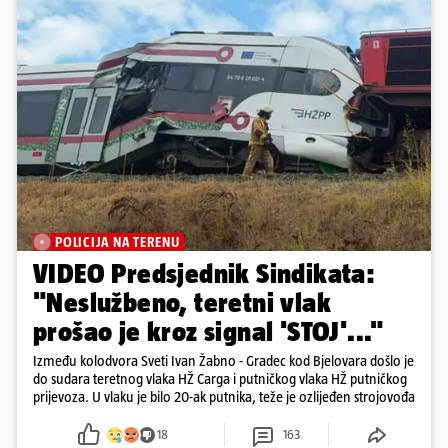
POLICIJA NA TERENU
VIDEO Predsjednik Sindikata:
"Neslužbeno, teretni vlak
prošao je kroz signal 'STOJ'..."
Između kolodvora Sveti Ivan Žabno - Gradec kod Bjelovara došlo je
do sudara teretnog vlaka HŽ Carga i putničkog vlaka HŽ putničkog
prijevoza. U vlaku je bilo 20-ak putnika, teže je ozlijeđen strojovođa
18
163