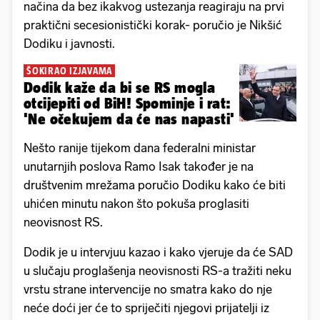
načina da bez ikakvog ustezanja reagiraju na prvi
praktični secesionistički korak- poručio je Nikšić
Dodiku i javnosti.
ŠOKIRAO IZJAVAMA
Dodik kaže da bi se RS mogla
otcijepiti od BiH! Spominje i rat:
'Ne očekujem da će nas napasti'
Nešto ranije tijekom dana federalni ministar
unutarnjih poslova Ramo Isak također je na
društvenim mrežama poručio Dodiku kako će biti
uhićen minutu nakon što pokuša proglasiti
neovisnost RS.
Dodik je u intervjuu kazao i kako vjeruje da će SAD
u slučaju proglašenja neovisnosti RS-a tražiti neku
vrstu strane intervencije no smatra kako do nje
neće doći jer će to spriječiti njegovi prijatelji iz