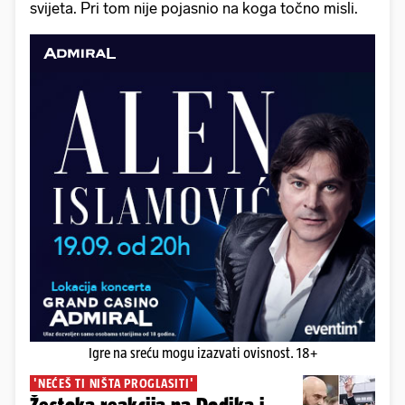
svijeta. Pri tom nije pojasnio na koga točno misli.
Igre na sreću mogu izazvati ovisnost. 18+
'NEĆEŠ TI NIŠTA PROGLASITI'
Žestoka reakcija na Dodika i