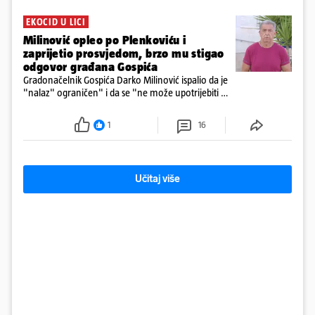
EKOCID U LICI
Milinović opleo po Plenkoviću i
zaprijetio prosvjedom, brzo mu stigao
odgovor građana Gospića
Gradonačelnik Gospića Darko Milinović ispalio da je
"nalaz" ograničen" i da se "ne može upotrijebiti za
sudske sporove". Građani Gospića ga podsjetili da
ga je naručio Uskok i da je dio spisa
1
16
Učitaj više