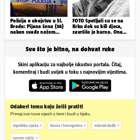
Policija o ubojstvu u Sl.
FOTO Spetljali su se na
Brodu: Pijana žena (36)
Krku dok su bili djeca,
nakon svađe nožem
završilo je burno. Ona
ubila partnera (71)
sad želi 50 milijuna eura
Sve što je bitno, na dohvat ruke
Skini aplikaciju za najbolje iskustvo portala. Čitaj,
komentiraj i budi uvijek u toku s najnovijim vijestima.
Odaberi temu koju želiš pratiti
Primaj sve nove vijesti o temi i budi u tijeku
republika srpska
bosna i hercegovina
milorad dodik
nermin nikšić