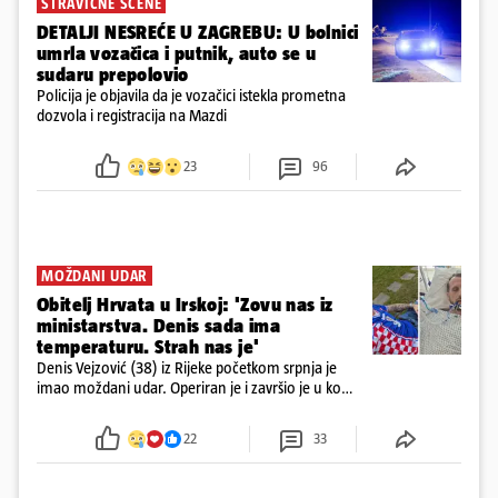
STRAVIČNE SCENE
DETALJI NESREĆE U ZAGREBU: U bolnici
umrla vozačica i putnik, auto se u
sudaru prepolovio
Policija je objavila da je vozačici istekla prometna
dozvola i registracija na Mazdi
23
96
MOŽDANI UDAR
Obitelj Hrvata u Irskoj: 'Zovu nas iz
ministarstva. Denis sada ima
temperaturu. Strah nas je'
Denis Vejzović (38) iz Rijeke početkom srpnja je
imao moždani udar. Operiran je i završio je u komi.
Obitelj ga želi prebaciti u Hrvatsku, kažu kako
tamošnji liječnici ne vjeruju u oporavak: 'Imamo
22
33
72 sata'