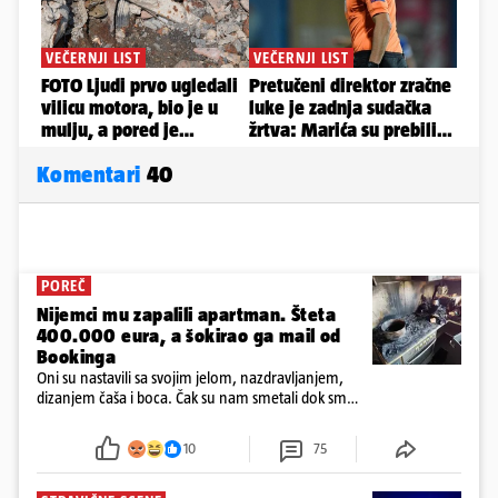
Komentari
40
POREČ
Nijemci mu zapalili apartman. Šteta
400.000 eura, a šokirao ga mail od
Bookinga
Oni su nastavili sa svojim jelom, nazdravljanjem,
dizanjem čaša i boca. Čak su nam smetali dok smo
u panici kupili crijeva kako bismo pokušali ugasiti
požar, rekao je vlasnik
10
75