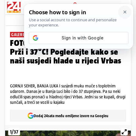
PRIJAVA
Galerija
Komentari
40
GALERIJA
FOTO Banja Luka na sto muka:
Prži i 37°C! Pogledajte kako se
naši susjedi hlade u rijeci Vrbas
GORNJI SEHER, BANJA LUKA I susjedi muku muče s toplotnim
udarom. Danas je u Banja Luci bilo i do 37 stupnjeva. Pa su neki
odlučili spas pronaći u hladnoj rijeci Vrbas. Jedni su se kupali, drugi
sunčali, a treći se vozili u kajaku
Dodaj 24sata među omiljene izvore na Googleu
1/37