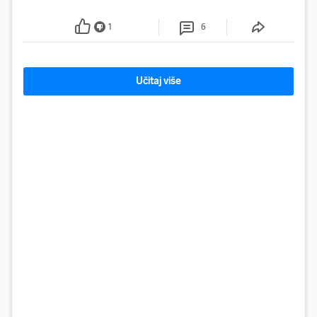
posljedice vojnih ili kibernetičkih napada
1
6
Učitaj više