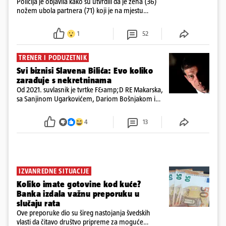
Policija je objavila kako su utvrdili da je žena (36)
nožem ubola partnera (71) koji je na mjestu
preminuo. Imala je 2,03 promila. U nedjelju su je
ispitali i poslali u istražni zatvor
1
52
TRENER I PODUZETNIK
Svi biznisi Slavena Bilića: Evo koliko
zarađuje s nekretninama
Od 2021. suvlasnik je tvrtke F&amp;D RE Makarska,
sa Sanjinom Ugarkovićem, Dariom Bošnjakom i
Dobrislavom Hrkaćem. Tvrtka je registrirana za
poslovanje nekretninama, a od osnutka nema
4
13
zaposlenih
IZVANREDNE SITUACIJE
Koliko imate gotovine kod kuće?
Banka izdala važnu preporuku u
slučaju rata
Ove preporuke dio su šireg nastojanja švedskih
vlasti da čitavo društvo pripreme za moguće