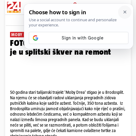
PRIJAVA
Galerija
Komentari
15
MOBY DREA
FOTO Brod s azbestom uplovio
je u splitski škver na remont
50 godina stari talijanski trajekt 'Moby Drea' stigao je u Brodosplit.
Na njemu će se obavljati radovi uklanjanja pregradnih zidova
putničkih kabina koje sadrže azbest. Točnije, 350 tona azbesta. Iz
Brodosplita umiruju javnost objašnjavajući kako nije riječ o prašini,
odnosno lebdećim česticama, već o kompaktnom azbestu koji se
nalazi između limova pregradnih panela. Kad se budu uklanjali
neće se piliti, već se se razmontirati, a potom obložiti folijama i
spremiti na palete, gdje će čekati kamione ovlaštene tvrtke za
zbrinjavanje takvog otpada.