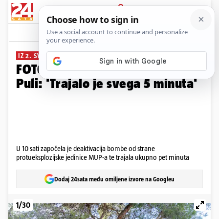
PRIJAVA
Galerija
Komentari
22
IZ 2. SVJETSKOG RATA
FOTO Deaktivirana je bomba u
Puli: 'Trajalo je svega 5 minuta'
U 10 sati započela je deaktivacija bombe od strane
protueksplozijske jedinice MUP-a te trajala ukupno pet minuta
Dodaj 24sata među omiljene izvore na Googleu
1/30