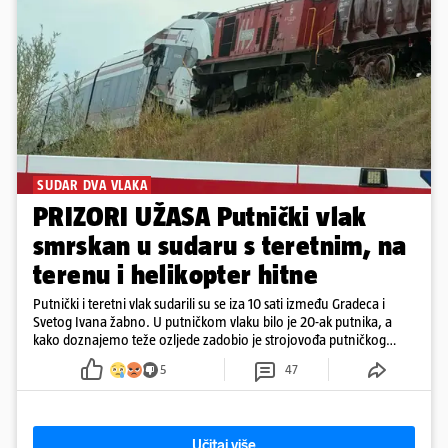
SUDAR DVA VLAKA
PRIZORI UŽASA Putnički vlak
smrskan u sudaru s teretnim, na
terenu i helikopter hitne
Putnički i teretni vlak sudarili su se iza 10 sati između Gradeca i
Svetog Ivana žabno. U putničkom vlaku bilo je 20-ak putnika, a
kako doznajemo teže ozljede zadobio je strojovođa putničkog
vlaka. Zatvoren je promet, a fotoreporteri Prigorskog objavili su
5
47
prve snimke s mjesta sudara
Učitaj više