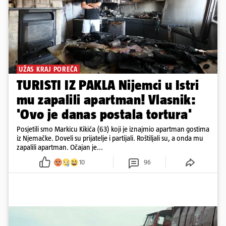
UŽAS KRAJ POREČA
TURISTI IZ PAKLA Nijemci u Istri
mu zapalili apartman! Vlasnik:
'Ovo je danas postala tortura'
Posjetili smo Markicu Kikića (63) koji je iznajmio apartman gostima
iz Njemačke. Doveli su prijatelje i partijali. Roštiljali su, a onda mu
zapalili apartman. Očajan je...
10
96