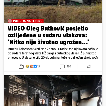
POLICIJA NA TERENU
VIDEO Oleg Butković posjetio
ozlijeđene u sudaru vlakova:
'Nitko nije životno ugrožen...'
Između kolodvora Sveti Ivan Žabno - Gradec kod Bjelovara došlo je
do sudara teretnog vlaka HŽ Carga i putničkog vlaka HŽ putničkog
prijevoza. U vlaku je bilo 20-ak putnika, teže je ozlijeđen strojovođa
15
130