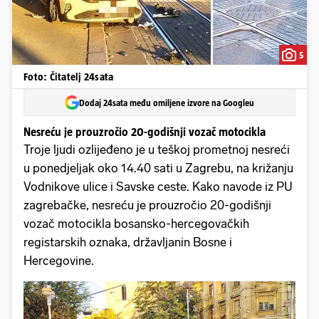
5
Foto: Čitatelj 24sata
Dodaj 24sata među omiljene izvore na Googleu
Nesreću je prouzročio 20-godišnji vozač motocikla
Troje ljudi ozlijeđeno je u teškoj prometnoj nesreći
u ponedjeljak oko 14.40 sati u Zagrebu, na križanju
Vodnikove ulice i Savske ceste. Kako navode iz PU
zagrebačke, nesreću je prouzročio 20-godišnji
vozač motocikla bosansko-hercegovačkih
registarskih oznaka, državljanin Bosne i
Hercegovine.