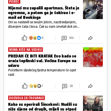
POREČ
Nijemci mu zapalili apartman. Šteta je
ogromna, a potom ga je šokirao i e-
mail od Bookinga
Oni su nastavili sa svojim jelom, nazdravljanjem,
dizanjem čaša i boca. Čak su nam smetali dok smo
u panici kupili crijeva kako bismo pokušali ugasiti
požar, rekao je vlasnik
11
100
NEMA KIŠE NA VIDIKU
PREDAH ĆE BITI KRATAK Evo kada se
vraća toplinski val. Većina Europe na
udaru
Početkom sljedećeg tjedna temperature će opet
rasti
7
28
DOZVOLA ZA TROVANJE
Kako su operirali Šincekovi: Nudili su
niže cijene od drugih, mljeli su otpad