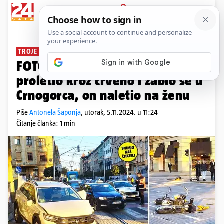
PRIJAVA
News
Komentari
23
TROJE OZLIJEĐENIH
FOTO Kaos u Zagrebu: Bosanac
proletio kroz crveno i zabio se u
Crnogorca, on naletio na ženu
Piše
Antonela Šaponja
,
utorak, 5.11.2024. u 11:24
Čitanje članka: 1 min