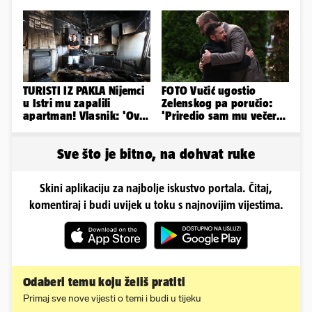
provode ljetne dane
TURISTI IZ PAKLA Nijemci
FOTO Vučić ugostio
u Istri mu zapalili
Zelenskog pa poručio:
apartman! Vlasnik: 'Ovo
'Priredio sam mu večeru
je danas postala tortura'
i poželio dobrodošlicu'
Sve što je bitno, na dohvat ruke
Skini aplikaciju za najbolje iskustvo portala. Čitaj,
komentiraj i budi uvijek u toku s najnovijim vijestima.
Odaberi temu koju želiš pratiti
Primaj sve nove vijesti o temi i budi u tijeku