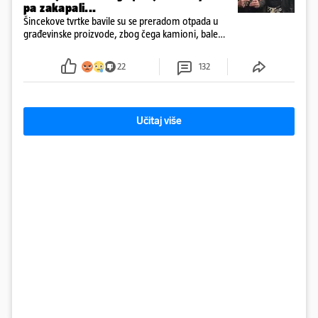
pa zakapali...
Šincekove tvrtke bavile su se preradom otpada u
građevinske proizvode, zbog čega kamioni, bale
plastike i samljeveni materijal dugo nisu izazivali
sumnju
22
132
Učitaj više