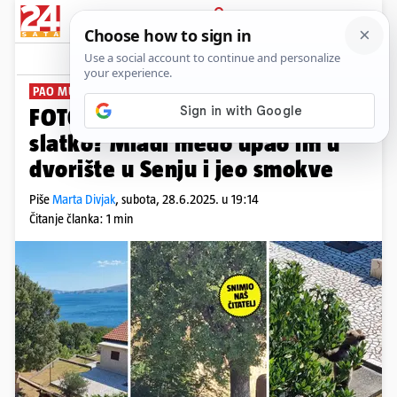
PRIJAVA
News
Komentari
5
PAO MU ŠEĆER
FOTO Dobar dan, imate li nešto
slatko? Mladi medo upao im u
dvorište u Senju i jeo smokve
Piše
Marta Divjak
,
subota, 28.6.2025. u 19:14
Čitanje članka: 1 min