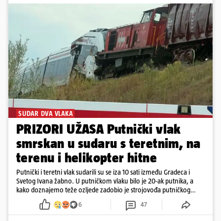
SUDAR DVA VLAKA
PRIZORI UŽASA Putnički vlak
smrskan u sudaru s teretnim, na
terenu i helikopter hitne
Putnički i teretni vlak sudarili su se iza 10 sati između Gradeca i
Svetog Ivana žabno. U putničkom vlaku bilo je 20-ak putnika, a
kako doznajemo teže ozljede zadobio je strojovođa putničkog
vlaka. Zatvoren je promet, a fotoreporteri Prigorskog objavili su
6
47
prve snimke s mjesta sudara