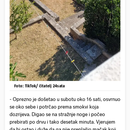
Foto: TikTok/ čitatelj 24sata
- Oprezno je došetao u subotu oko 16 sati, osvrnuo
se oko sebe i potrčao prema smokvi koja
dozrijeva. Digao se na stražnje noge i počeo
prebirati po drvu i tako desetak minuta. Vjerujem
da bi ostao i duže da ga nije preplašio mačak koji