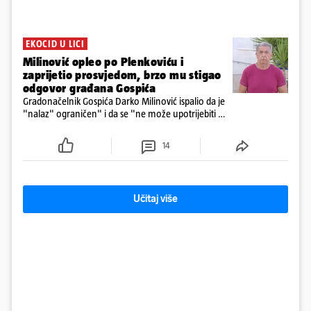
EKOCID U LICI
Milinović opleo po Plenkoviću i
zaprijetio prosvjedom, brzo mu stigao
odgovor građana Gospića
Gradonačelnik Gospića Darko Milinović ispalio da je
"nalaz" ograničen" i da se "ne može upotrijebiti za
sudske sporove". Građani Gospića ga podsjetili da
ga je naručio Uskok i da je dio spisa
14
Učitaj više