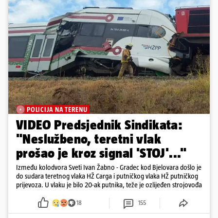
POLICIJA NA TERENU
VIDEO Predsjednik Sindikata:
"Neslužbeno, teretni vlak
prošao je kroz signal 'STOJ'..."
Između kolodvora Sveti Ivan Žabno - Gradec kod Bjelovara došlo je
do sudara teretnog vlaka HŽ Carga i putničkog vlaka HŽ putničkog
prijevoza. U vlaku je bilo 20-ak putnika, teže je ozlijeđen strojovođa
18
155