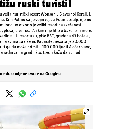
ižu ruski turisti!
 u veliki turistički resort Wonsan u Sjevernoj Koreji. I,
ima. Kim Putinu šalje vojnike, pa Putin pošalje njemu
im Jong un otvorio je veliki resort na svečanosti
, plesa, pjesme... Ali Kim nije htio u bazene ili more.
ozadine... U resortu su, piše BBC, građena 43 hotela,
ja na svima završena. Kapacitet resorta je 20.000
širiti ga da može primiti i 100.000 ljudi! A očekivano,
a radnika na gradilištu. Izvori kažu da su ljudi
 među omiljene izvore na Googleu