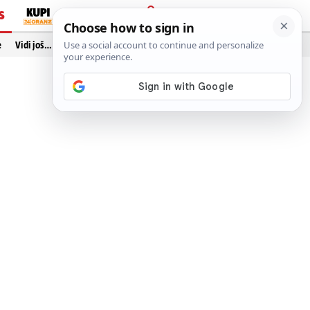
S
PRIJAVA
e
Vidi još…