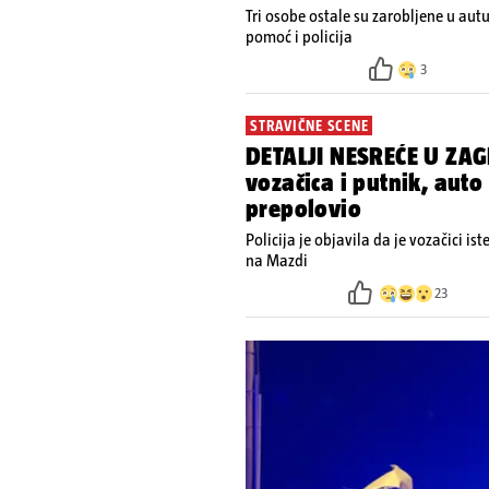
Tri osobe ostale su zarobljene u aut
pomoć i policija
3
STRAVIČNE SCENE
DETALJI NESREĆE U ZAG
vozačica i putnik, auto
prepolovio
Policija je objavila da je vozačici is
na Mazdi
23