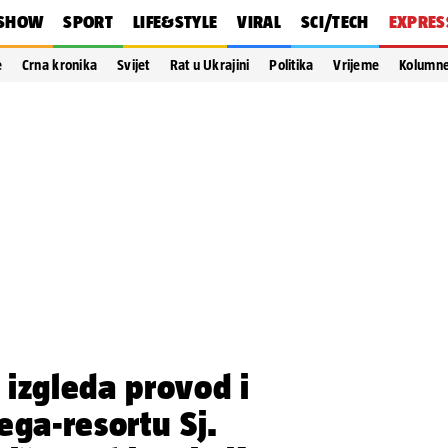
SHOW
SPORT
LIFE&STYLE
VIRAL
SCI/TECH
EXPRES
e
Crna kronika
Svijet
Rat u Ukrajini
Politika
Vrijeme
Kolumn
izgleda provod i
ega-resortu Sj.