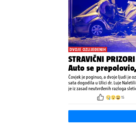
DVOJE OZLIJEĐENIH
STRAVIČNI PRIZORI
Auto se prepolovio
Čovjek je poginuo, a dvoje ljudi je o
sata dogodila u Ulici dr. Luje Nale
je iz zasad neutvrđenih razloga sleti
15