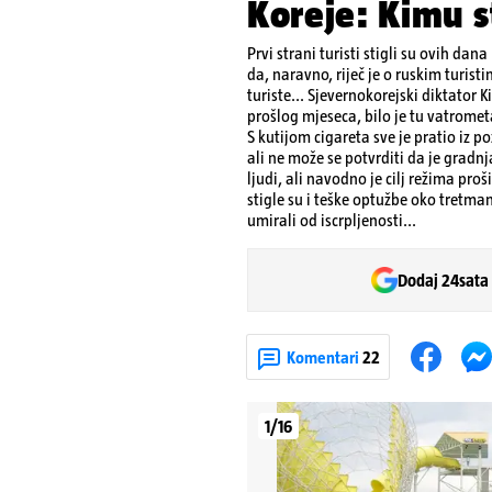
Koreje: Kimu st
Prvi strani turisti stigli su ovih dana
da, naravno, riječ je o ruskim turist
turiste... Sjevernokorejski diktator K
prošlog mjeseca, bilo je tu vatrometa
S kutijom cigareta sve je pratio iz p
ali ne može se potvrditi da je gradn
ljudi, ali navodno je cilj režima pro
stigle su i teške optužbe oko tretman
umirali od iscrpljenosti...
Dodaj 24sata
Komentari
22
1/16