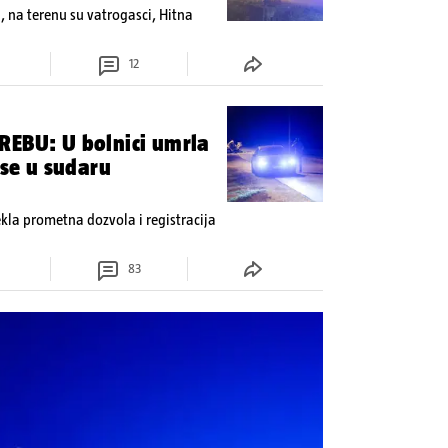
u, na terenu su vatrogasci, Hitna
12
REBU: U bolnici umrla
 se u sudaru
tekla prometna dozvola i registracija
83