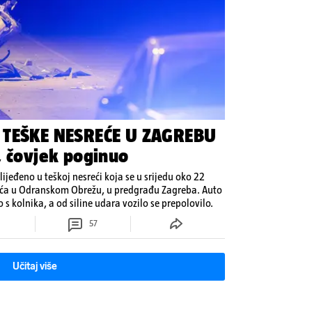
 TEŠKE NESREĆE U ZAGREBU
, čovjek poginuo
zlijeđeno u teškoj nesreći koja se u srijedu oko 22
tilića u Odranskom Obrežu, u predgrađu Zagreba. Auto
o s kolnika, a od siline udara vozilo se prepolovilo.
57
Učitaj više