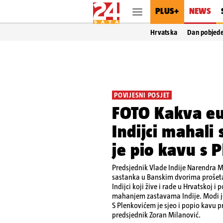
PLUS+
NEWS
Hrvatska
Dan pobjed
POVIJESNI POSJET
FOTO Kakva eu
Indijci mahali
je pio kavu s 
Predsjednik Vlade Indije Narendra 
sastanka u Banskim dvorima prošeta
Indijci koji žive i rade u Hrvatskoj i
mahanjem zastavama Indije. Modi je
S Plenkovićem je sjeo i popio kavu 
predsjednik Zoran Milanović.