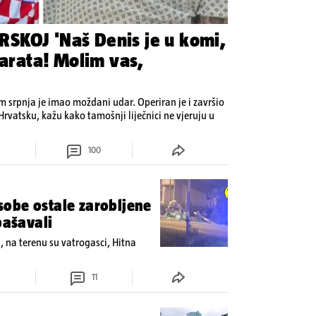
SKOJ 'Naš Denis je u komi,
parata! Molim vas,
om srpnja je imao moždani udar. Operiran je i završio
 Hrvatsku, kažu kako tamošnji liječnici ne vjeruju u
100
obe ostale zarobljene
pašavali
u, na terenu su vatrogasci, Hitna
11