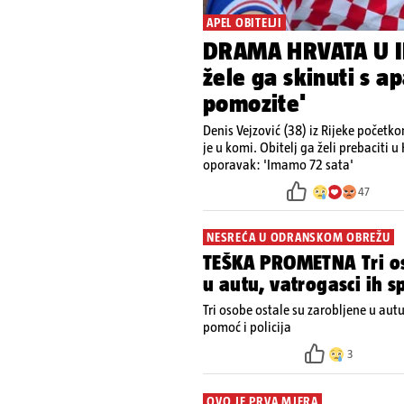
APEL OBITELJI
DRAMA HRVATA U IR
žele ga skinuti s a
pomozite'
Denis Vejzović (38) iz Rijeke početk
je u komi. Obitelj ga želi prebaciti u
oporavak: 'Imamo 72 sata'
47
NESREĆA U ODRANSKOM OBREŽU
TEŠKA PROMETNA Tri os
u autu, vatrogasci ih s
Tri osobe ostale su zarobljene u aut
pomoć i policija
3
OVO JE PRVA MJERA