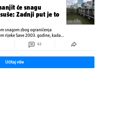
anjit će snagu
uše: Zadnji put je to
nom snagom zbog ograničenja
m rijeke Save 2003. godine, kada
še od 90 dana.
63
Učitaj više