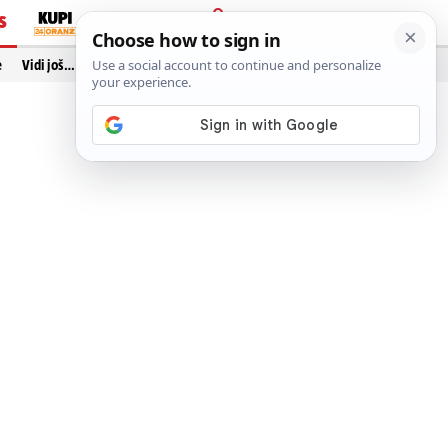
S
PRIJAVA
e
Vidi još…