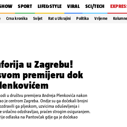
SHOW
SPORT
LIFE&STYLE
VIRAL
SCI/TECH
EXPRES
e
Crna kronika
Svijet
Rat u Ukrajini
Politika
Vrijeme
Kolumn
forija u Zagrebu!
 svom premijeru dok
Plenkovićem
Modi u društvu premijera Andreja Plenkovića nakon
o je centrom Zagreba. Ondje su ga dočekali brojni
 pozdravili ga pljeskom, uzvicima oduševljenja i
 srdačno odzdravljao, praćen strogim osiguranjem.
prije odlaska na Pantovčak gdje ga je dočekao