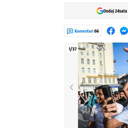
Dodaj 24sata
Komentari
66
1/37