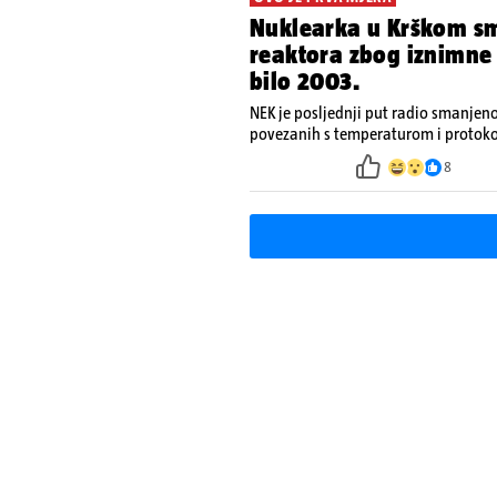
Nuklearka u Krškom sm
reaktora zbog iznimne s
bilo 2003.
NEK je posljednji put radio smanje
povezanih s temperaturom i protoko
je smanjenje snage bilo potrebno vi
8