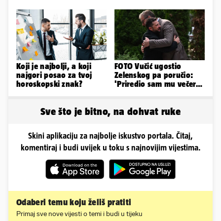
nasilnu smrt
Odselila je iz Hrvatske, a
ovako sad izgleda
Koji je najbolji, a koji
FOTO Vučić ugostio
najgori posao za tvoj
Zelenskog pa poručio:
horoskopski znak?
'Priredio sam mu večeru
i poželio dobrodošlicu'
Sve što je bitno, na dohvat ruke
Skini aplikaciju za najbolje iskustvo portala. Čitaj,
komentiraj i budi uvijek u toku s najnovijim vijestima.
Odaberi temu koju želiš pratiti
Primaj sve nove vijesti o temi i budi u tijeku