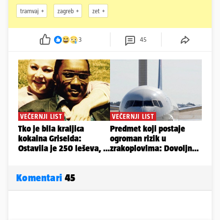
tramvaj
zagreb
zet
3
45
Komentari
45