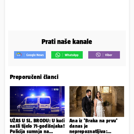
Prati naše kanale
Preporučeni članci
UŽAS U SL. BRODU: U kući
Ana iz 'Braka na prvu'
našli tijelo 71-godišnjaka!
danas je
Policija sumnja na
neprepoznatljiva: