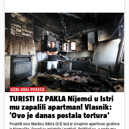
UŽAS KRAJ POREČA
TURISTI IZ PAKLA Nijemci u Istri
mu zapalili apartman! Vlasnik:
'Ovo je danas postala tortura'
Posjetili smo Markicu Kikića (63) koji je iznajmio apartman gostima
iz Njemačke. Doveli su prijatelje i partijali. Roštiljali su, a onda mu