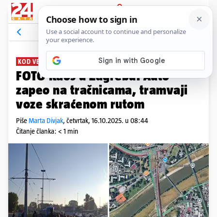
PRIJAVA
News
Komentari
45
KOD VESLAČKE
FOTO Kaos u Zagrebu! Auto
zapeo na tračnicama, tramvaji
voze skraćenom rutom
Piše
Marta Divjak
,
četvrtak, 16.10.2025. u 08:44
Čitanje članka: < 1 min