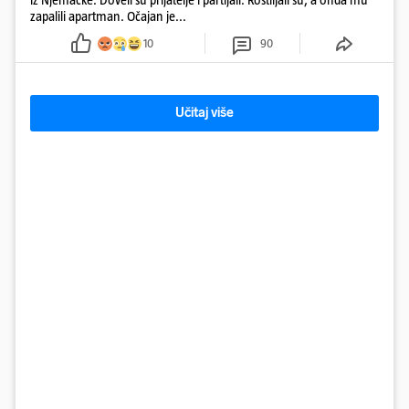
zapalili apartman. Očajan je...
10
90
Učitaj više