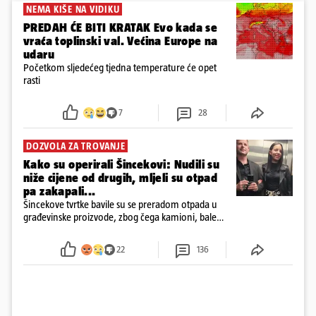
NEMA KIŠE NA VIDIKU
PREDAH ĆE BITI KRATAK Evo kada se
vraća toplinski val. Većina Europe na
udaru
Početkom sljedećeg tjedna temperature će opet
rasti
7
28
DOZVOLA ZA TROVANJE
Kako su operirali Šincekovi: Nudili su
niže cijene od drugih, mljeli su otpad
pa zakapali...
Šincekove tvrtke bavile su se preradom otpada u
građevinske proizvode, zbog čega kamioni, bale
plastike i samljeveni materijal dugo nisu izazivali
sumnju
22
136