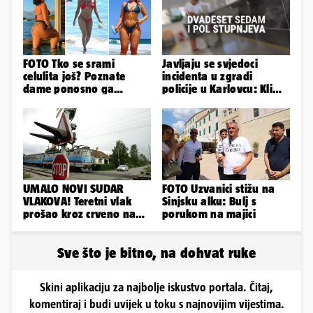
FOTO Tko se srami
Javljaju se svjedoci
celulita još? Poznate
incidenta u zgradi
dame ponosno ga
policije u Karlovcu: Klima
pokazuju pa slave svoje
je radila, rekli su da
obline
izađemo
UMALO NOVI SUDAR
FOTO Uzvanici stižu na
VLAKOVA! Teretni vlak
Sinjsku alku: Bulj s
prošao kroz crveno na
porukom na majici
kolodvoru Škrljevo
Sve što je bitno, na dohvat ruke
Skini aplikaciju za najbolje iskustvo portala. Čitaj,
komentiraj i budi uvijek u toku s najnovijim vijestima.