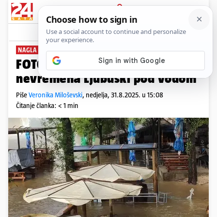
PRIJAVA
News
Komentari
16
NAGLA PROMJENA VREMENA
FOTO Nevjerojatni prizori! Zbog
nevremena Ljubuški pod vodom
Piše
Veronika Miloševski
,
nedjelja, 31.8.2025. u 15:08
Čitanje članka: < 1 min