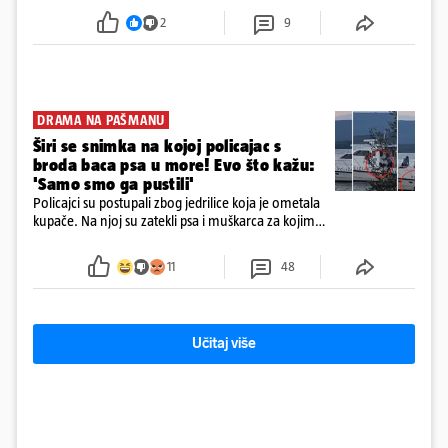
poslovanje nekretninama, a od osnutka nema
2
9
zaposlenih
DRAMA NA PAŠMANU
Širi se snimka na kojoj policajac s
broda baca psa u more! Evo što kažu:
'Samo smo ga pustili'
Policajci su postupali zbog jedrilice koja je ometala
kupače. Na njoj su zatekli psa i muškarca za kojim
se od ranije trage. Muškarac je pružao otpor te su
ga uhitili, a psa je preuzeo komunalni redar
11
48
Učitaj više