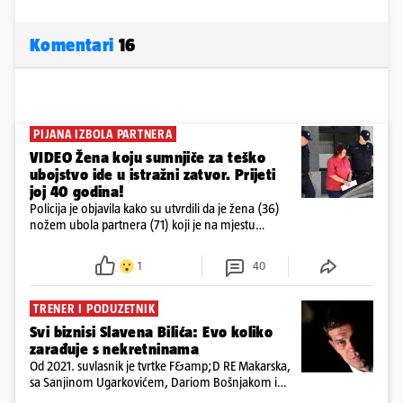
Komentari
16
PIJANA IZBOLA PARTNERA
VIDEO Žena koju sumnjiče za teško
ubojstvo ide u istražni zatvor. Prijeti
joj 40 godina!
Policija je objavila kako su utvrdili da je žena (36)
nožem ubola partnera (71) koji je na mjestu
preminuo. Imala je 2,03 promila. U nedjelju su je
ispitali i poslali u istražni zatvor
1
40
TRENER I PODUZETNIK
Svi biznisi Slavena Bilića: Evo koliko
zarađuje s nekretninama
Od 2021. suvlasnik je tvrtke F&amp;D RE Makarska,
sa Sanjinom Ugarkovićem, Dariom Bošnjakom i
Dobrislavom Hrkaćem. Tvrtka je registrirana za