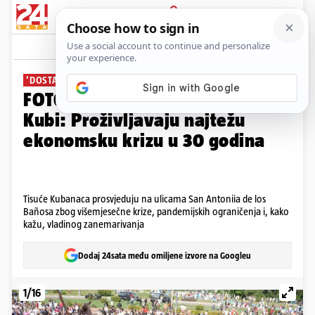
PRIJAVA
Galerija
Komentari
16
'DOSTA NAM JE'
FOTO Masovni prosvjedi na
Kubi: Proživljavaju najtežu
ekonomsku krizu u 30 godina
Tisuće Kubanaca prosvjeduju na ulicama San Antoniia de los
Bañosa zbog višemjesečne krize, pandemijskih ograničenja i, kako
kažu, vladinog zanemarivanja
Dodaj 24sata među omiljene izvore na Googleu
1/16