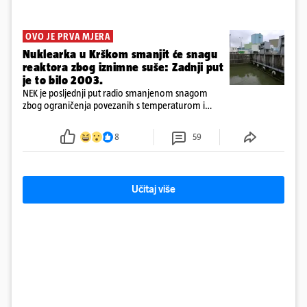
OVO JE PRVA MJERA
Nuklearka u Krškom smanjit će snagu
reaktora zbog iznimne suše: Zadnji put
je to bilo 2003.
NEK je posljednji put radio smanjenom snagom
zbog ograničenja povezanih s temperaturom i
protokom rijeke Save 2003. godine, kada je
smanjenje snage bilo potrebno više od 90 dana.
8
59
Učitaj više