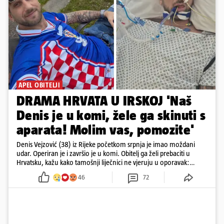
APEL OBITELJI
DRAMA HRVATA U IRSKOJ 'Naš
Denis je u komi, žele ga skinuti s
aparata! Molim vas, pomozite'
Denis Vejzović (38) iz Rijeke početkom srpnja je imao moždani
udar. Operiran je i završio je u komi. Obitelj ga želi prebaciti u
Hrvatsku, kažu kako tamošnji liječnici ne vjeruju u oporavak:
'Imamo 72 sata'
46
72