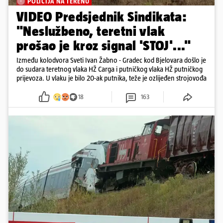
POLICIJA NA TERENU
VIDEO Predsjednik Sindikata:
"Neslužbeno, teretni vlak
prošao je kroz signal 'STOJ'..."
Između kolodvora Sveti Ivan Žabno - Gradec kod Bjelovara došlo je
do sudara teretnog vlaka HŽ Carga i putničkog vlaka HŽ putničkog
prijevoza. U vlaku je bilo 20-ak putnika, teže je ozlijeđen strojovođa
18
163