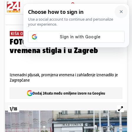
PRIJAVA
Galerija
Komentari
0
KIŠA OPRALA ULICE
FOTO Najavljena promjena
vremena stigla i u Zagreb
Iznenadni pljusak, promjena vremena i zahlađenje iznenadilo je
Zagrepčane
Dodaj 24sata među omiljene izvore na Googleu
1/18