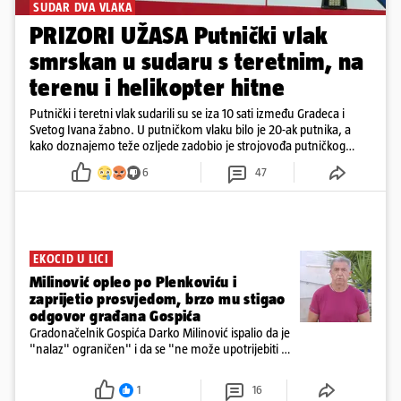
SUDAR DVA VLAKA
PRIZORI UŽASA Putnički vlak
smrskan u sudaru s teretnim, na
terenu i helikopter hitne
Putnički i teretni vlak sudarili su se iza 10 sati između Gradeca i
Svetog Ivana žabno. U putničkom vlaku bilo je 20-ak putnika, a
kako doznajemo teže ozljede zadobio je strojovođa putničkog
vlaka. Zatvoren je promet, a fotoreporteri Prigorskog objavili su
6
47
prve snimke s mjesta sudara
EKOCID U LICI
Milinović opleo po Plenkoviću i
zaprijetio prosvjedom, brzo mu stigao
odgovor građana Gospića
Gradonačelnik Gospića Darko Milinović ispalio da je
"nalaz" ograničen" i da se "ne može upotrijebiti za
sudske sporove". Građani Gospića ga podsjetili da
ga je naručio Uskok i da je dio spisa
1
16