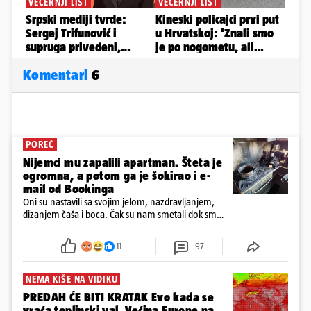
Komentari
6
POREČ
Nijemci mu zapalili apartman. Šteta je
ogromna, a potom ga je šokirao i e-
mail od Bookinga
Oni su nastavili sa svojim jelom, nazdravljanjem,
dizanjem čaša i boca. Čak su nam smetali dok smo
u panici kupili crijeva kako bismo pokušali ugasiti
požar, rekao je vlasnik
11
97
NEMA KIŠE NA VIDIKU
PREDAH ĆE BITI KRATAK Evo kada se
vraća toplinski val. Većina Europe na