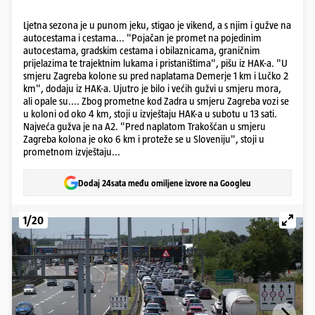
Ljetna sezona je u punom jeku, stigao je vikend, a s njim i gužve na
autocestama i cestama... "Pojačan je promet na pojedinim
autocestama, gradskim cestama i obilaznicama, graničnim
prijelazima te trajektnim lukama i pristaništima", pišu iz HAK-a. "U
smjeru Zagreba kolone su pred naplatama Demerje 1 km i Lučko 2
km", dodaju iz HAK-a. Ujutro je bilo i većih gužvi u smjeru mora,
ali opale su.... Zbog prometne kod Zadra u smjeru Zagreba vozi se
u koloni od oko 4 km, stoji u izvještaju HAK-a u subotu u 13 sati.
Najveća gužva je na A2. "Pred naplatom Trakošćan u smjeru
Zagreba kolona je oko 6 km i proteže se u Sloveniju", stoji u
prometnom izvještaju...
Dodaj 24sata među omiljene izvore na Googleu
1/20