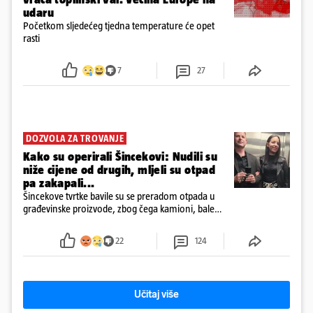
udaru
Početkom sljedećeg tjedna temperature će opet
rasti
7
27
DOZVOLA ZA TROVANJE
Kako su operirali Šincekovi: Nudili su
niže cijene od drugih, mljeli su otpad
pa zakapali...
Šincekove tvrtke bavile su se preradom otpada u
građevinske proizvode, zbog čega kamioni, bale
plastike i samljeveni materijal dugo nisu izazivali
sumnju
22
124
Učitaj više