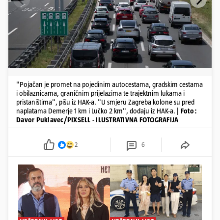
"Pojačan je promet na pojedinim autocestama, gradskim cestama
i obilaznicama, graničnim prijelazima te trajektnim lukama i
pristaništima", pišu iz HAK-a. "U smjeru Zagreba kolone su pred
naplatama Demerje 1 km i Lučko 2 km", dodaju iz HAK-a.
| Foto:
Davor Puklavec/PIXSELL - ILUSTRATIVNA FOTOGRAFIJA
2
6