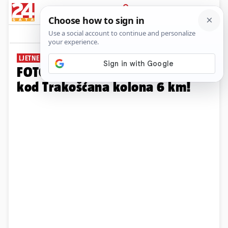
PRIJAVA
Galerija
Komentari
6
LJETNE GUŽVE
FOTO Nastala gužva kod Lučkog,
kod Trakošćana kolona 6 km!