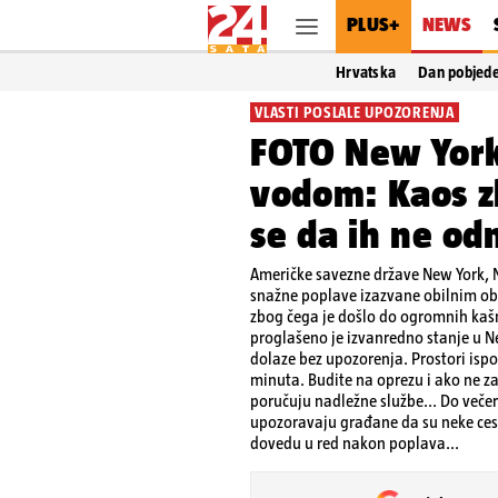
PLUS+
NEWS
Hrvatska
Dan pobjed
VLASTI POSLALE UPOZORENJA
FOTO New York
vodom: Kaos zb
se da ih ne od
Američke savezne države New York, N
snažne poplave izazvane obilnim ob
zbog čega je došlo do ogromnih kašn
proglašeno je izvanredno stanje u N
dolaze bez upozorenja. Prostori isp
minuta. Budite na oprezu i ako ne z
poručuju nadležne službe... Do večeri
upozoravaju građane da su neke ceste
dovedu u red nakon poplava...