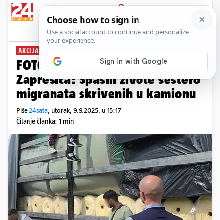
PRIJAVA
News
Komentari
2
AKCIJA EUROPOL-A
FOTO Opasno krijumčarenje kod
Zaprešića: Spasili živote šestero
migranata skrivenih u kamionu
Piše
24sata
,
utorak, 9.9.2025. u 15:17
Čitanje članka: 1 min