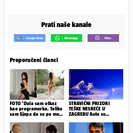
Prati naše kanale
Preporučeni članci
FOTO 'Dala sam otkaz
STRAVIČNI PRIZORI
kao programerka. Toliko
TEŠKE NESREĆE U
sam lijepa da su po meni
ZAGREBU Auto se
napravili lutku'
prepolovio, čovjek
poginuo