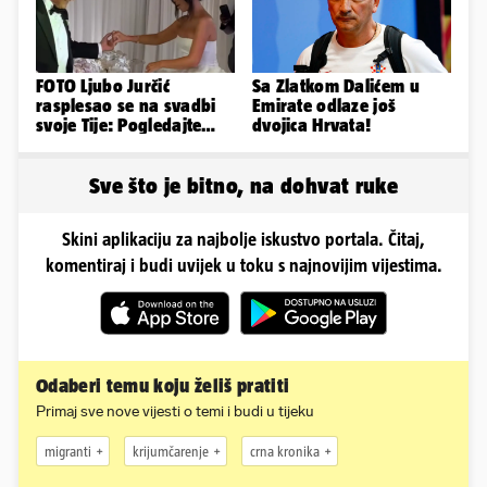
FOTO Ljubo Jurčić
Sa Zlatkom Dalićem u
rasplesao se na svadbi
Emirate odlaze još
svoje Tije: Pogledajte
dvojica Hrvata!
kako je izgledalo
vjenčanje...
Sve što je bitno, na dohvat ruke
Skini aplikaciju za najbolje iskustvo portala. Čitaj,
komentiraj i budi uvijek u toku s najnovijim vijestima.
Odaberi temu koju želiš pratiti
Primaj sve nove vijesti o temi i budi u tijeku
migranti
krijumčarenje
crna kronika