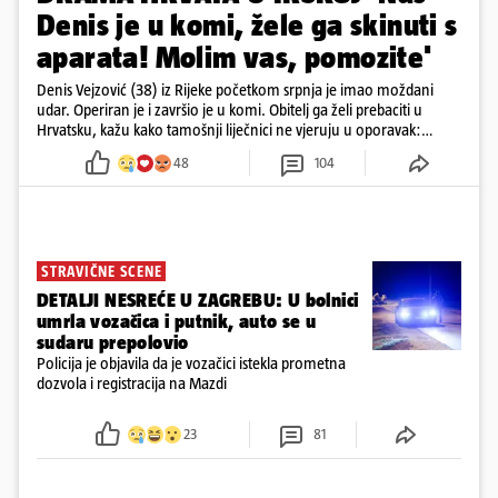
Denis je u komi, žele ga skinuti s
aparata! Molim vas, pomozite'
Denis Vejzović (38) iz Rijeke početkom srpnja je imao moždani
udar. Operiran je i završio je u komi. Obitelj ga želi prebaciti u
Hrvatsku, kažu kako tamošnji liječnici ne vjeruju u oporavak:
'Imamo 72 sata'
48
104
STRAVIČNE SCENE
DETALJI NESREĆE U ZAGREBU: U bolnici
umrla vozačica i putnik, auto se u
sudaru prepolovio
Policija je objavila da je vozačici istekla prometna
dozvola i registracija na Mazdi
23
81