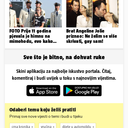
obline...
FOTO Prije 11 godina
Brat Angeline Jolie
pjevala je himnu na
priznao: Ne želim se više
mimohodu, evo kako
skrivati, gay sam!
danas izgleda Mia
Negovetić
Sve što je bitno, na dohvat ruke
Skini aplikaciju za najbolje iskustvo portala. Čitaj,
komentiraj i budi uvijek u toku s najnovijim vijestima.
Odaberi temu koju želiš pratiti
Primaj sve nove vijesti o temi i budi u tijeku
crna kronika
vrućina
dijete u automobilu