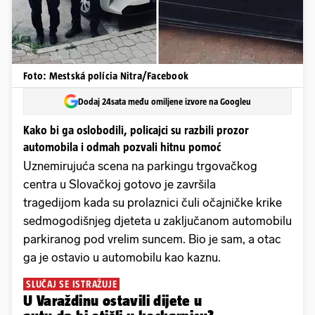
Foto: Mestská polícia Nitra/Facebook
Dodaj 24sata među omiljene izvore na Googleu
Kako bi ga oslobodili, policajci su razbili prozor
automobila i odmah pozvali hitnu pomoć
Uznemirujuća scena na parkingu trgovačkog
centra u Slovačkoj gotovo je završila
tragedijom kada su prolaznici čuli očajničke krike
sedmogodišnjeg djeteta u zaključanom automobilu
parkiranog pod vrelim suncem. Bio je sam, a otac
ga je ostavio u automobilu kao kaznu.
SLUČAJ SE ISTRAŽUJE
U Varaždinu ostavili dijete u