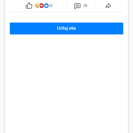
tamošnji liječnici ne vjeruju u oporavak: 'Imamo
21
26
72 sata'
Učitaj više