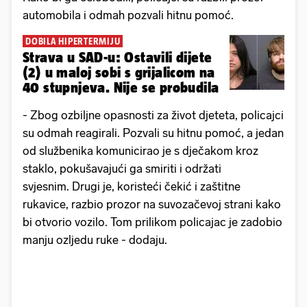
automobila i odmah pozvali hitnu pomoć.
DOBILA HIPERTERMIJU
Strava u SAD-u: Ostavili dijete
(2) u maloj sobi s grijalicom na
40 stupnjeva. Nije se probudila
- Zbog ozbiljne opasnosti za život djeteta, policajci
su odmah reagirali. Pozvali su hitnu pomoć, a jedan
od službenika komunicirao je s dječakom kroz
staklo, pokušavajući ga smiriti i održati
svjesnim. Drugi je, koristeći čekić i zaštitne
rukavice, razbio prozor na suvozačevoj strani kako
bi otvorio vozilo. Tom prilikom policajac je zadobio
manju ozljedu ruke - dodaju.