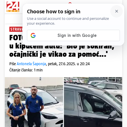
PRIJAVA
News
Komentari
51
STRAVA U SLOVAČKOJ
FOTO Otac za kaznu ostavio sina
u kipućem autu: 'Bio je šokiran,
očajnički je vikao za pomoć...'
Piše
Antonela Šaponja
,
petak, 27.6.2025. u 20:24
Čitanje članka: 1 min