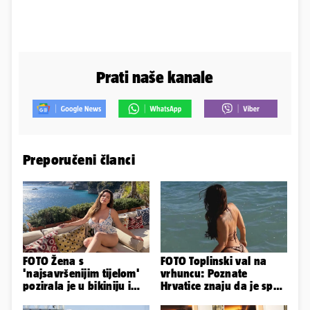
Prati naše kanale
Preporučeni članci
FOTO Žena s
FOTO Toplinski val na
'najsavršenijim tijelom'
vrhuncu: Poznate
pozirala je u bikiniju i
Hrvatice znaju da je spas
pokazala svoje bujne
u minijaturnom bikiniju