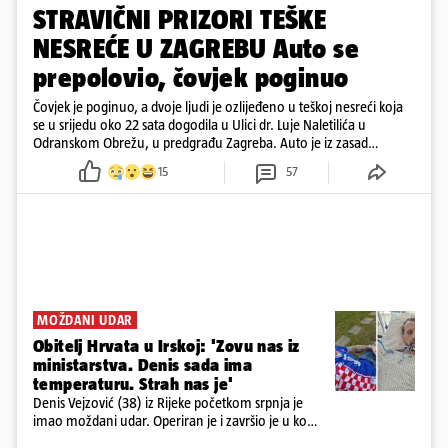
STRAVIČNI PRIZORI TEŠKE
NESREĆE U ZAGREBU Auto se
prepolovio, čovjek poginuo
Čovjek je poginuo, a dvoje ljudi je ozlijeđeno u teškoj nesreći koja
se u srijedu oko 22 sata dogodila u Ulici dr. Luje Naletilića u
Odranskom Obrežu, u predgrađu Zagreba. Auto je iz zasad
neutvrđenih razloga sletio s kolnika, a od siline udara vozilo se
15
57
prepolovilo.
MOŽDANI UDAR
Obitelj Hrvata u Irskoj: 'Zovu nas iz
ministarstva. Denis sada ima
temperaturu. Strah nas je'
Denis Vejzović (38) iz Rijeke početkom srpnja je
imao moždani udar. Operiran je i završio je u komi.
Obitelj ga želi prebaciti u Hrvatsku, kažu kako