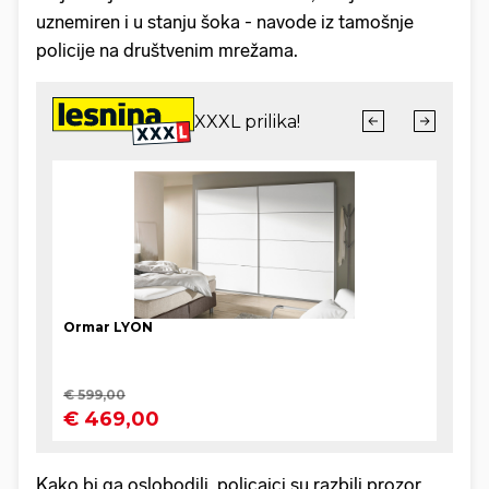
uznemiren i u stanju šoka - navode iz tamošnje
policije na društvenim mrežama.
Kako bi ga oslobodili, policajci su razbili prozor