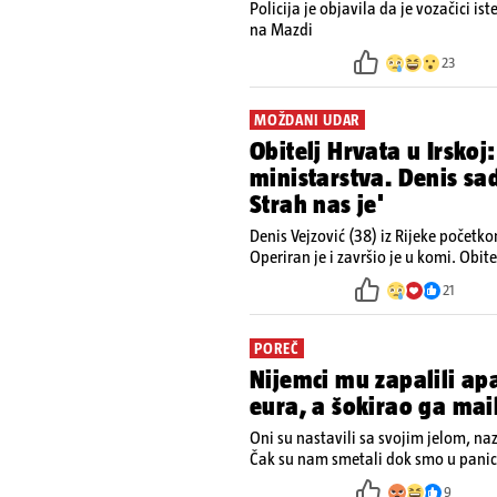
Policija je objavila da je vozačici is
na Mazdi
23
MOŽDANI UDAR
Obitelj Hrvata u Irskoj:
ministarstva. Denis s
Strah nas je'
Denis Vejzović (38) iz Rijeke početk
Operiran je i završio je u komi. Obite
kako tamošnji liječnici ne vjeruju u
21
POREČ
Nijemci mu zapalili a
eura, a šokirao ga mai
Oni su nastavili sa svojim jelom, na
Čak su nam smetali dok smo u panici
ugasiti požar, rekao je vlasnik
9