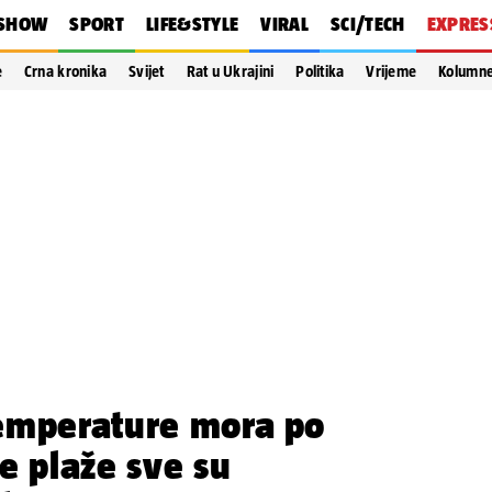
SHOW
SPORT
LIFE&STYLE
VIRAL
SCI/TECH
EXPRES
e
Crna kronika
Svijet
Rat u Ukrajini
Politika
Vrijeme
Kolumn
emperature mora po
e plaže sve su