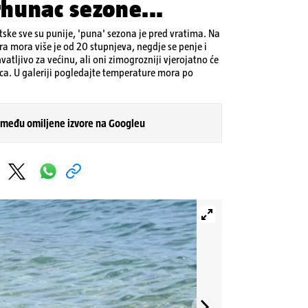
vrhunac sezone...
atske sve su punije, 'puna' sezona je pred vratima. Na
a mora više je od 20 stupnjeva, negdje se penje i
atljivo za većinu, ali oni zimogrozniji vjerojatno će
nca. U galeriji pogledajte temperature mora po
 među omiljene izvore na Googleu