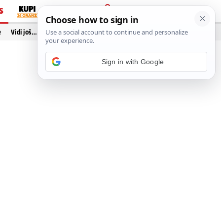
S
PRIJAVA
e
Vidi još…
Sign in with Google