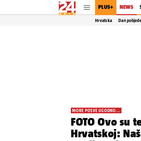
PLUS+
NEWS
Hrvatska
Dan pobjed
MORE POSVE UGODNO...
FOTO Ovo su t
Hrvatskoj: Naš