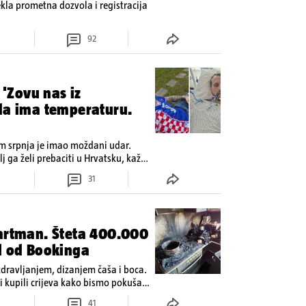
tekla prometna dozvola i registracija
92
 'Zovu nas iz
ada ima temperaturu.
om srpnja je imao moždani udar.
lj ga želi prebaciti u Hrvatsku, kažu
 oporavak: 'Imamo 72 sata'
31
partman. Šteta 400.000
l od Bookinga
zdravljanjem, dizanjem čaša i boca.
 kupili crijeva kako bismo pokušali
41