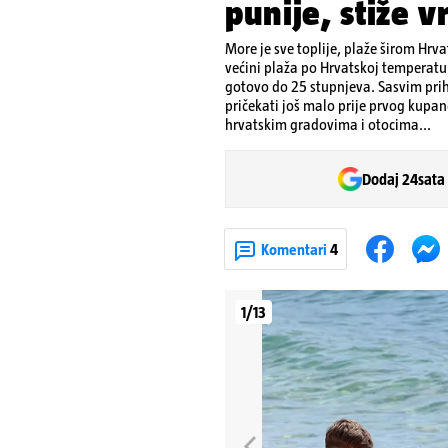
punije, stiže 
More je sve toplije, plaže širom Hrv
većini plaža po Hrvatskoj temperatur
gotovo do 25 stupnjeva. Sasvim prihv
pričekati još malo prije prvog kupa
hrvatskim gradovima i otocima...
Dodaj 24sata
Komentari
4
1/13