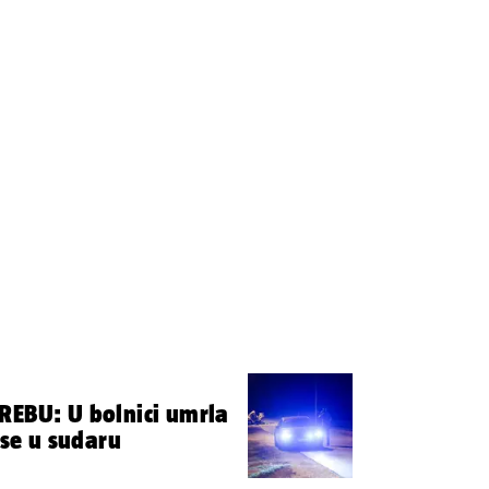
REBU: U bolnici umrla
 se u sudaru