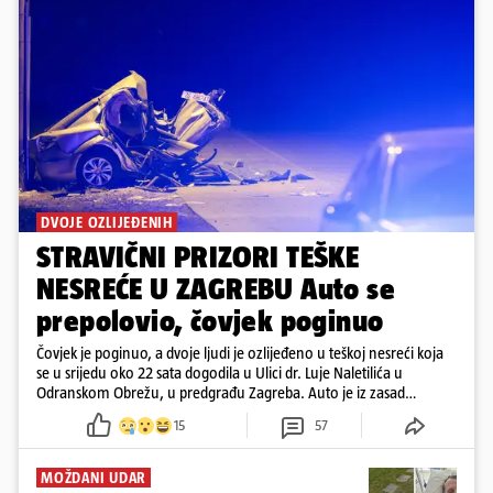
DVOJE OZLIJEĐENIH
STRAVIČNI PRIZORI TEŠKE
NESREĆE U ZAGREBU Auto se
prepolovio, čovjek poginuo
Čovjek je poginuo, a dvoje ljudi je ozlijeđeno u teškoj nesreći koja
se u srijedu oko 22 sata dogodila u Ulici dr. Luje Naletilića u
Odranskom Obrežu, u predgrađu Zagreba. Auto je iz zasad
neutvrđenih razloga sletio s kolnika, a od siline udara vozilo se
15
57
prepolovilo.
MOŽDANI UDAR