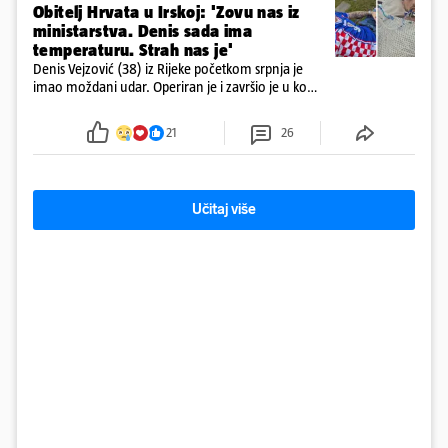
Obitelj Hrvata u Irskoj: 'Zovu nas iz
ministarstva. Denis sada ima
temperaturu. Strah nas je'
Denis Vejzović (38) iz Rijeke početkom srpnja je
imao moždani udar. Operiran je i završio je u komi.
Obitelj ga želi prebaciti u Hrvatsku, kažu kako
tamošnji liječnici ne vjeruju u oporavak: 'Imamo
21
26
72 sata'
Učitaj više