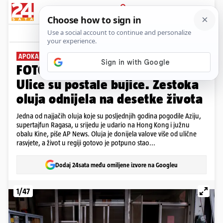
PRIJAVA
Galerija
Komentari
1
APOKALIPTIČNI PRIZORI
FOTO Supertajfun hara Azijom:
Ulice su postale bujice. Žestoka
oluja odnijela na desetke života
Jedna od najjačih oluja koje su posljednjih godina pogodile Aziju,
supertajfun Ragasa, u srijedu je udario na Hong Kong i južnu
obalu Kine, piše AP News. Oluja je donijela valove više od ulične
rasvjete, a život u regiji gotovo je potpuno stao...
Dodaj 24sata među omiljene izvore na Googleu
1/47