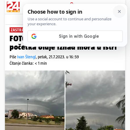
PRIJAVA
News
Komentari
20
ZASTRAŠUJUĆE
FOTO Pogledajte kadrove prije
početka oluje iznad mora u Istri
Piše
Ivan Štengl
,
petak, 21.7.2023. u 16:59
Čitanje članka: < 1 min