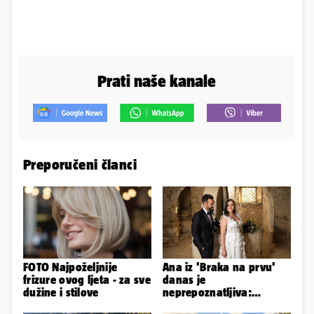
Prati naše kanale
Preporučeni članci
FOTO Najpoželjnije
Ana iz 'Braka na prvu'
frizure ovog ljeta - za sve
danas je
dužine i stilove
neprepoznatljiva:
Odselila je iz Hrvatske, a