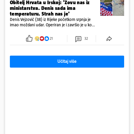
Obitelj Hrvata u Irskoj: 'Zovu nas iz
ministarstva. Denis sada ima
temperaturu. Strah nas je'
Denis Vejzović (38) iz Rijeke početkom srpnja je
imao moždani udar. Operiran je i završio je u komi.
Obitelj ga želi prebaciti u Hrvatsku, kažu kako
tamošnji liječnici ne vjeruju u oporavak: 'Imamo
21
32
72 sata'
Učitaj više