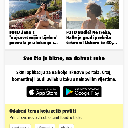
ovako sad izgleda
FOTO Žena s
FOTO Badić? Ne treba,
'najsavršenijim tijelom'
Halle je grudi prekrila
pozirala je u bikiniju i
šeširom! Uskoro će 60,
pokazala svoje bujne
ljetuje u golim izdanjima
obline...
Sve što je bitno, na dohvat ruke
Skini aplikaciju za najbolje iskustvo portala. Čitaj,
komentiraj i budi uvijek u toku s najnovijim vijestima.
Odaberi temu koju želiš pratiti
Primaj sve nove vijesti o temi i budi u tijeku
nevrijeme
kišobrani
oblak