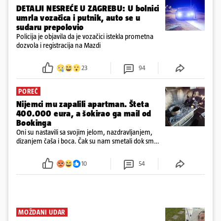
DETALJI NESREĆE U ZAGREBU: U bolnici
umrla vozačica i putnik, auto se u
sudaru prepolovio
Policija je objavila da je vozačici istekla prometna
dozvola i registracija na Mazdi
23
94
POREČ
Nijemci mu zapalili apartman. Šteta
400.000 eura, a šokirao ga mail od
Bookinga
Oni su nastavili sa svojim jelom, nazdravljanjem,
dizanjem čaša i boca. Čak su nam smetali dok smo
u panici kupili crijeva kako bismo pokušali ugasiti
požar, rekao je vlasnik
10
54
MOŽDANI UDAR