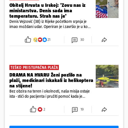
Obitelj Hrvata u Irskoj: 'Zovu nas iz
ministarstva. Denis sada ima
temperaturu. Strah nas je'
Denis Vejzović (38) iz Rijeke početkom srpnja je
imao moždani udar. Operiran je i završio je u komi.
Obitelj ga želi prebaciti u Hrvatsku, kažu kako
tamošnji liječnici ne vjeruju u oporavak: 'Imamo
21
30
72 sata'
TEŠKO PRISTUPAČNA PLAŽA
DRAMA NA HVARU Ženi pozlilo na
plaži, medicinari iskakali iz helikoptera
na stijene!
Bez obzira na teren i okolnosti, naša misija ostaje
ista - stići do pacijenta i pružiti pomoć kada je
najpotrebnija - objavilo je Ministarstvo zdravstva na
Facebooku
2
19