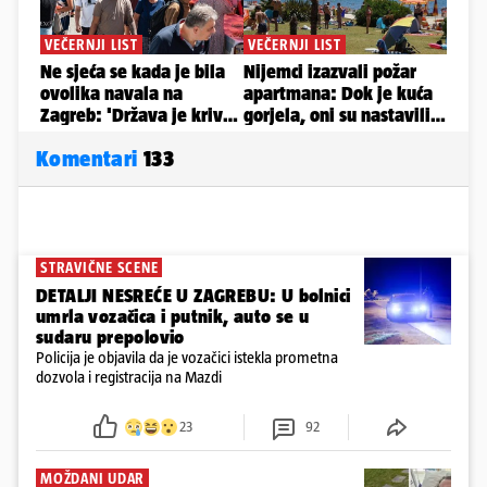
Komentari
133
STRAVIČNE SCENE
DETALJI NESREĆE U ZAGREBU: U bolnici
umrla vozačica i putnik, auto se u
sudaru prepolovio
Policija je objavila da je vozačici istekla prometna
dozvola i registracija na Mazdi
23
92
MOŽDANI UDAR