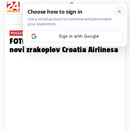
PRIJAVA
Galerija
Komentari
133
POGLED IZNUTRA
FOTO Pogledajte kako izgleda
novi zrakoplov Croatia Airlinesa