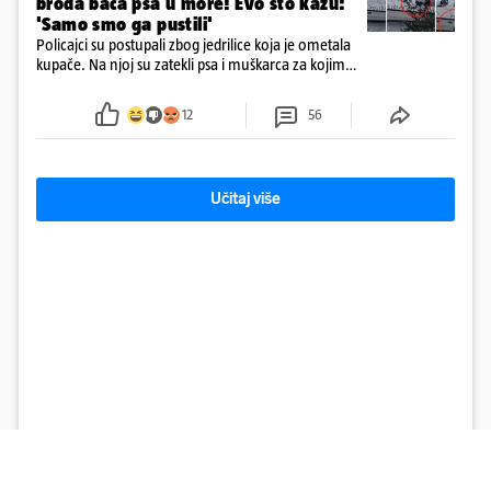
broda baca psa u more! Evo što kažu:
'Samo smo ga pustili'
Policajci su postupali zbog jedrilice koja je ometala
kupače. Na njoj su zatekli psa i muškarca za kojim
se od ranije trage. Muškarac je pružao otpor te su
ga uhitili, a psa je preuzeo komunalni redar
12
56
Učitaj više