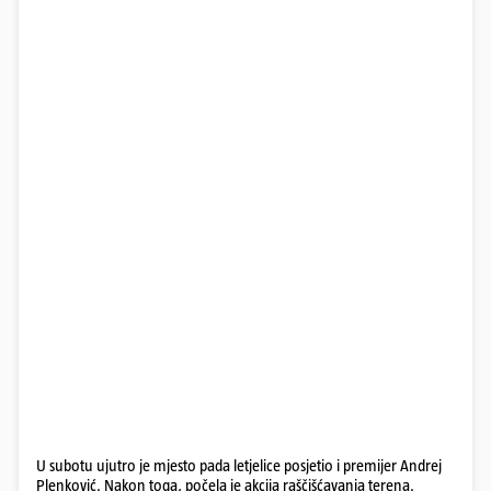
U subotu ujutro je mjesto pada letjelice posjetio i premijer Andrej
Plenković. Nakon toga, počela je akcija raščišćavanja terena.