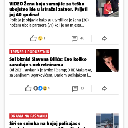
VIDEO Žena koju sumnjiče za teško
ubojstvo ide u istražni zatvor. Prijeti
joj 40 godina!
Policija je objavila kako su utvrdili da je žena (36)
nožem ubola partnera (71) koji je na mjestu
preminuo. Imala je 2,03 promila. U nedjelju su je
ispitali i poslali u istražni zatvor
1
46
TRENER I PODUZETNIK
Svi biznisi Slavena Bilića: Evo koliko
zarađuje s nekretninama
Od 2021. suvlasnik je tvrtke F&amp;D RE Makarska,
sa Sanjinom Ugarkovićem, Dariom Bošnjakom i
Dobrislavom Hrkaćem. Tvrtka je registrirana za
poslovanje nekretninama, a od osnutka nema
4
13
zaposlenih
DRAMA NA PAŠMANU
Širi se snimka na kojoj policajac s