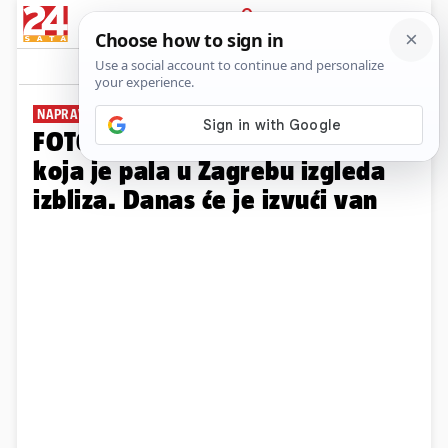
PRIJAVA
Galerija
Komentari
82
NAPRAVILA KRATER NA JARUNU
FOTO Pogledajte kako letjelica
koja je pala u Zagrebu izgleda
izbliza. Danas će je izvući van