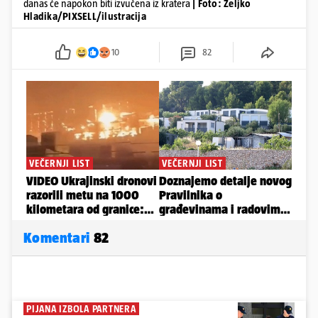
danas će napokon biti izvučena iz kratera
| Foto: Zeljko
Hladika/PIXSELL/ilustracija
10
82
Komentari
82
PIJANA IZBOLA PARTNERA