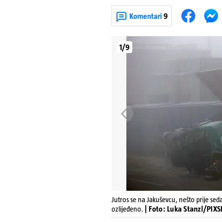
Komentari
9
1/9
Jutros se na Jakuševcu, nešto prije sed
ozlijeđeno.
| Foto: Luka Stanzl/PIX