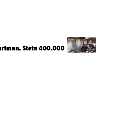
partman. Šteta 400.000
l od Bookinga
zdravljanjem, dizanjem čaša i boca.
 kupili crijeva kako bismo pokušali
86
ozlilo na plaži,
helikoptera na stijene!
misija ostaje ista - stići do
potrebnija - objavilo je
u
19