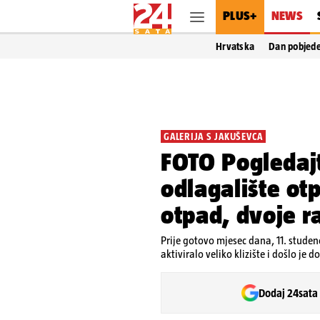
PLUS+
NEWS
Hrvatska
Dan pobjed
GALERIJA S JAKUŠEVCA
FOTO Pogledaj
odlagalište ot
otpad, dvoje r
Prije gotovo mjesec dana, 11. stude
aktiviralo veliko klizište i došlo je d
Dodaj 24sata