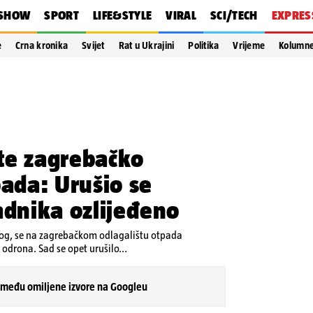
SHOW
SPORT
LIFE&STYLE
VIRAL
SCI/TECH
EXPRES
e
Crna kronika
Svijet
Rat u Ukrajini
Politika
Vrijeme
Kolumn
te zagrebačko
pada: Urušio se
adnika ozlijeđeno
nog, se na zagrebačkom odlagalištu otpada
o odrona. Sad se opet urušilo...
 među omiljene izvore na Googleu