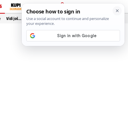
S
PRIJAVA
e
Vidi još…