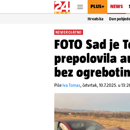
PLUS+
NEWS
Hrvatska
Dan pobjed
NEVJEROJATNO
FOTO Sad je T
prepolovila a
bez ogrebotin
Piše
Iva Tomas
,
četvrtak, 10.7.2025. u 13:2