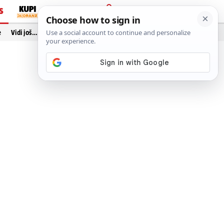
S
PRIJAVA
e
Vidi još…