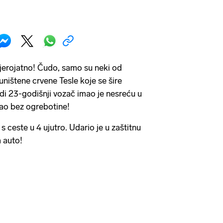
jerojatno! Čudo, samo su neki od
uništene crvene Tesle koje se šire
i 23-godišnji vozač imao je nesreću u
zašao bez ogrebotine!
je s ceste u 4 ujutro. Udario je u zaštitnu
a auto!