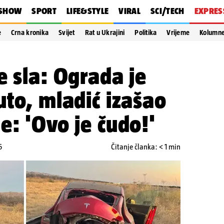
SHOW
SPORT
LIFE&STYLE
VIRAL
SCI/TECH
EXPRES
e
Crna kronika
Svijet
Rat u Ukrajini
Politika
Vrijeme
Kolumn
e sla: Ograda je
uto, mladić izašao
e: 'Ovo je čudo!'
6
Čitanje članka: < 1 min