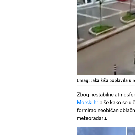
Umag: Jaka kiša poplavila ul
Zbog nestabilne atmosfer
Morski.hr
piše kako se u 
formirao neobičan oblačni s
meteoradaru.