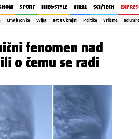
SHOW
SPORT
LIFE&STYLE
VIRAL
SCI/TECH
EXPRES
e
Crna kronika
Svijet
Rat u Ukrajini
Politika
Vrijeme
Kolumn
bični fenomen nad
li o čemu se radi
0