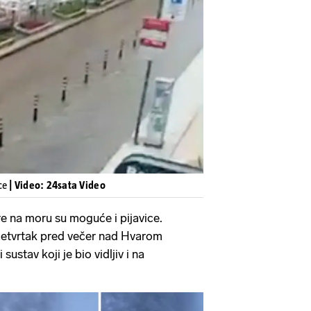
Pokretanje videa...
ice
| Video: 24sata Video
e na moru su moguće i pijavice.
četvrtak pred večer nad Hvarom
ustav koji je bio vidljiv i na