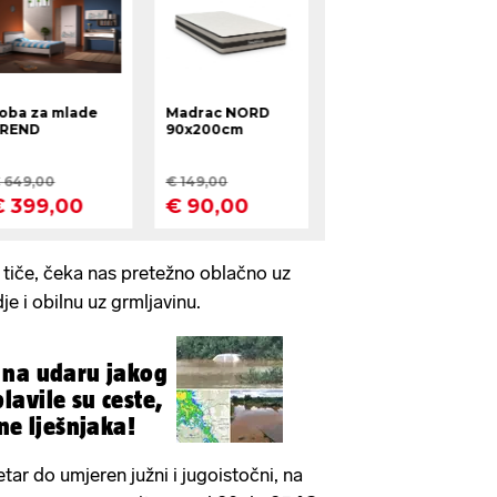
tiče, čeka nas pretežno oblačno uz
e i obilnu uz grmljavinu.
 na udaru jakog
avile su ceste,
ne lješnjaka!
tar do umjeren južni i jugoistočni, na