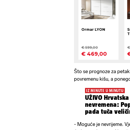
Što se prognoze za petak 
povremenu kišu, a ponegdj
IZ MINUTE U MINUTU
UŽIVO Hrvatska
nevremena: Popl
pada tuča veliči
- Moguće je nevrijeme. Vje