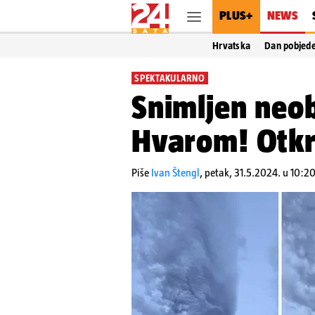
PLUS+
NEWS
Hrvatska
Dan pobjed
SPEKTAKULARNO
Snimljen neo
Hvarom! Otkri
Piše
Ivan Štengl
,
petak, 31.5.2024. u 10:2