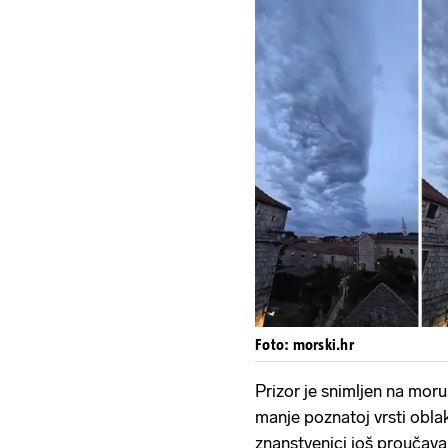
Foto: morski.hr
Prizor je snimljen na moru 
manje poznatoj vrsti obla
znanstvenici još proučavaj