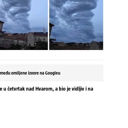
 među omiljene izvore na Googleu
 u četvrtak nad Hvarom, a bio je vidljiv i na