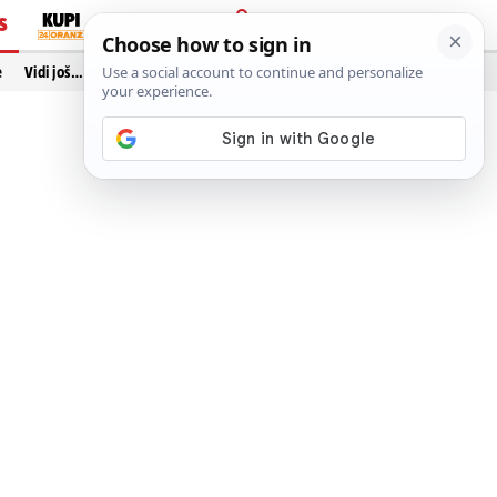
S
PRIJAVA
e
Vidi još…