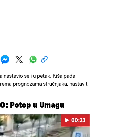
na nastavio se i u petak. Kiša pada
a prema prognozama stručnjaka, nastavit
EO: Potop u Umagu
00:23