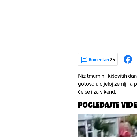
Komentari
25
Niz tmurnih i kišovitih da
gotovo u cijeloj zemlji, 
će se i za vikend.
POGLEDAJTE VID