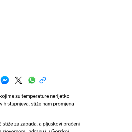
kojima su temperature nerijetko
jevih stupnjeva, stiže nam promjena
stiže za zapada, a pljuskovi praćeni
a sjevernom Jadranu i u Gorskoj