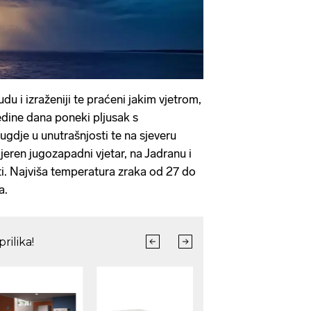
u i izraženiji te praćeni jakim vjetrom,
edine dana poneki pljusak s
ugdje u unutrašnjosti te na sjeveru
eren jugozapadni vjetar, na Jadranu i
ti. Najviša temperatura zraka od 27 do
a.