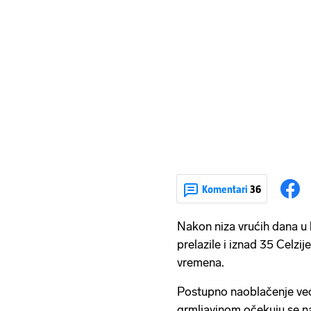
Komentari
36
Nakon niza vrućih dana u 
prelazile i iznad 35 Celzi
vremena.
Postupno naoblačenje već 
grmljavinom očekuju se n