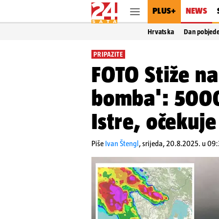
PLUS+
NEWS
Hrvatska
Dan pobjed
PRIPAZITE
FOTO Stiže n
bomba': 500
Istre, očekuje
Piše
Ivan Štengl
,
srijeda, 20.8.2025. u 09