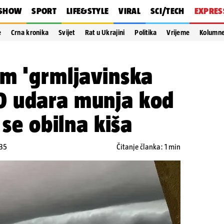
SHOW
SPORT
LIFE&STYLE
VIRAL
SCI/TECH
EXPRES
e
Crna kronika
Svijet
Rat u Ukrajini
Politika
Vrijeme
Kolumn
am 'grmljavinska
0 udara munja kod
 se obilna kiša
:35
Čitanje članka: 1 min