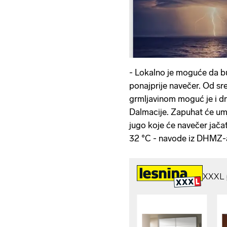
- Lokalno je moguće da bud
ponajprije navečer. Od sr
grmljavinom moguć je i dr
Dalmacije. Zapuhat će umj
jugo koje će navečer jača
32 °C - navode iz DHMZ-