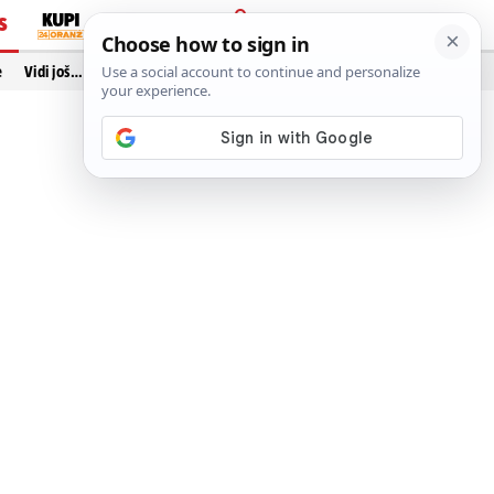
S
PRIJAVA
e
Vidi još…