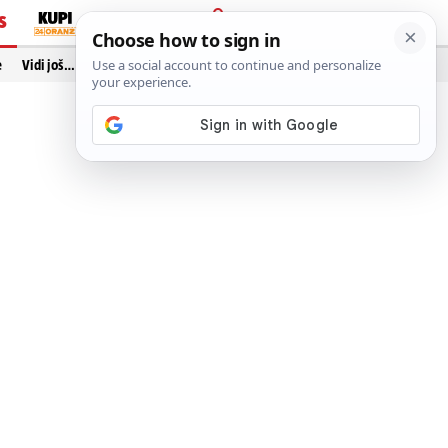
S
PRIJAVA
e
Vidi još…