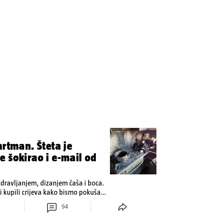
artman. Šteta je
 šokirao i e-mail od
zdravljanjem, dizanjem čaša i boca.
 kupili crijeva kako bismo pokušali
94