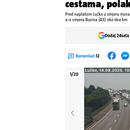
cestama, polak
Pred naplatom Lučko u smjeru mora 
a iz smjera Buzina (A3) oko dva km
Dodaj 24sata
Komentari
12
1/20