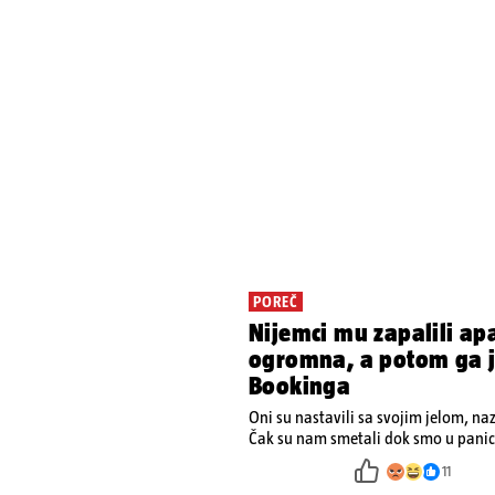
POREČ
Nijemci mu zapalili ap
ogromna, a potom ga je
Bookinga
Oni su nastavili sa svojim jelom, na
Čak su nam smetali dok smo u panici
ugasiti požar, rekao je vlasnik
11