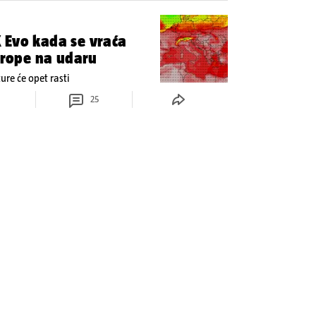
 Evo kada se vraća
Europe na udaru
re će opet rasti
25
kovi: Nudili su niže
i su otpad pa
dom otpada u građevinske
plastike i samljeveni materijal dugo
120
Učitaj više