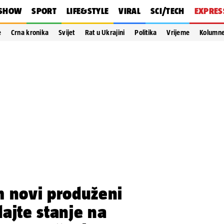
SHOW
SPORT
LIFE&STYLE
VIRAL
SCI/TECH
EXPRES
e
Crna kronika
Svijet
Rat u Ukrajini
Politika
Vrijeme
Kolumn
m novi produženi
ajte stanje na