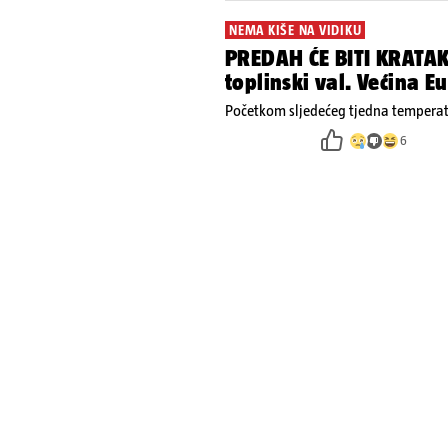
NEMA KIŠE NA VIDIKU
PREDAH ĆE BITI KRATAK
toplinski val. Većina 
Početkom sljedećeg tjedna temperatu
6
DOZVOLA ZA TROVANJE
Kako su operirali Šince
cijene od drugih, mljel
zakapali...
Šincekove tvrtke bavile su se prera
proizvode, zbog čega kamioni, bale 
nisu izazivali sumnju
21