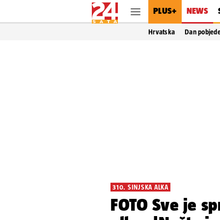
PLUS+
NEWS
Hrvatska
Dan pobjed
310. SINJSKA ALKA
FOTO Sve je sp