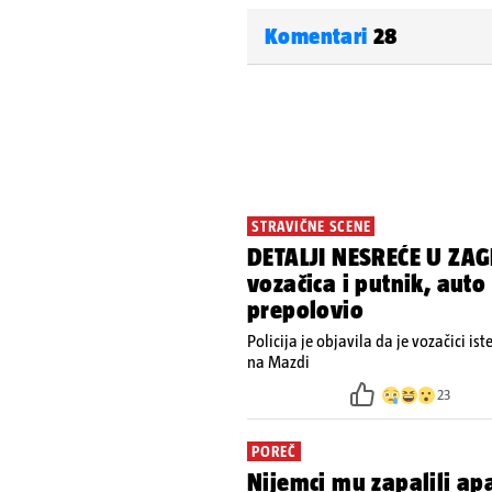
Komentari
28
STRAVIČNE SCENE
DETALJI NESREĆE U ZAG
vozačica i putnik, auto
prepolovio
Policija je objavila da je vozačici is
na Mazdi
23
POREČ
Nijemci mu zapalili a