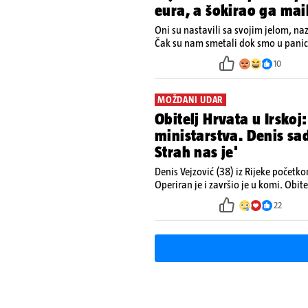
eura, a šokirao ga mai
Oni su nastavili sa svojim jelom, na
Čak su nam smetali dok smo u panici
ugasiti požar, rekao je vlasnik
10
MOŽDANI UDAR
Obitelj Hrvata u Irskoj:
ministarstva. Denis s
Strah nas je'
Denis Vejzović (38) iz Rijeke početk
Operiran je i završio je u komi. Obite
kako tamošnji liječnici ne vjeruju u
22