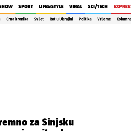
SHOW
SPORT
LIFE&STYLE
VIRAL
SCI/TECH
EXPRES
e
Crna kronika
Svijet
Rat u Ukrajini
Politika
Vrijeme
Kolumn
remno za Sinjsku