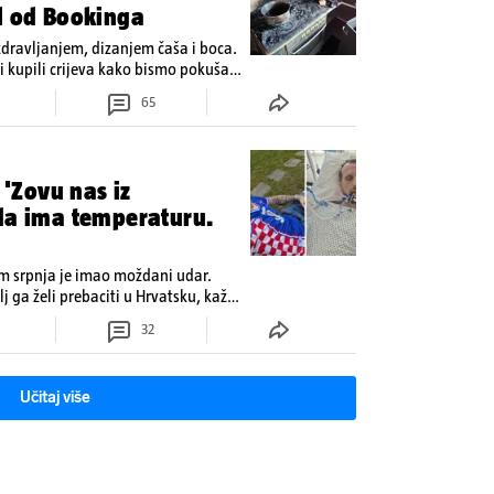
l od Bookinga
zdravljanjem, dizanjem čaša i boca.
 kupili crijeva kako bismo pokušali
65
 'Zovu nas iz
ada ima temperaturu.
om srpnja je imao moždani udar.
lj ga želi prebaciti u Hrvatsku, kažu
 oporavak: 'Imamo 72 sata'
32
Učitaj više