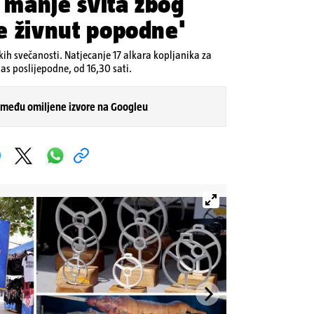
e manje svita zbog
će živnut popodne'
kih svečanosti. Natjecanje 17 alkara kopljanika za
as poslijepodne, od 16,30 sati.
 među omiljene izvore na Googleu