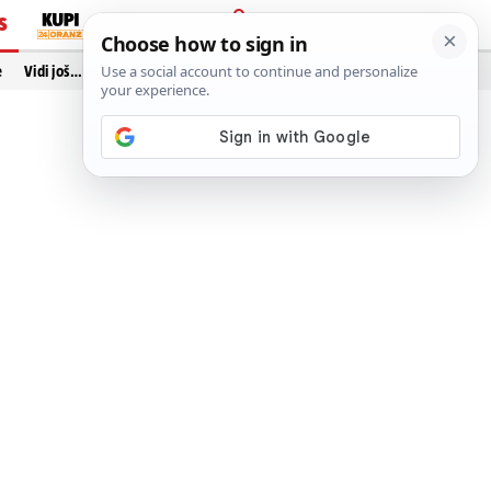
S
PRIJAVA
e
Vidi još…