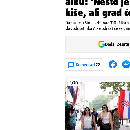
alku: 'Nešto j
kiše, ali grad 
Danas je u Sinju vrhunac 310. Alkars
slavodobitnika Alke održat će se dan
Dodaj 24sata
Komentari
28
1/70