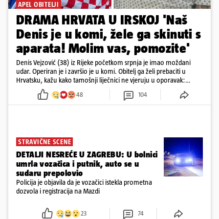
APEL OBITELJI
DRAMA HRVATA U IRSKOJ 'Naš
Denis je u komi, žele ga skinuti s
aparata! Molim vas, pomozite'
Denis Vejzović (38) iz Rijeke početkom srpnja je imao moždani
udar. Operiran je i završio je u komi. Obitelj ga želi prebaciti u
Hrvatsku, kažu kako tamošnji liječnici ne vjeruju u oporavak:
'Imamo 72 sata'
48
104
STRAVIČNE SCENE
DETALJI NESREĆE U ZAGREBU: U bolnici
umrla vozačica i putnik, auto se u
sudaru prepolovio
Policija je objavila da je vozačici istekla prometna
dozvola i registracija na Mazdi
23
74