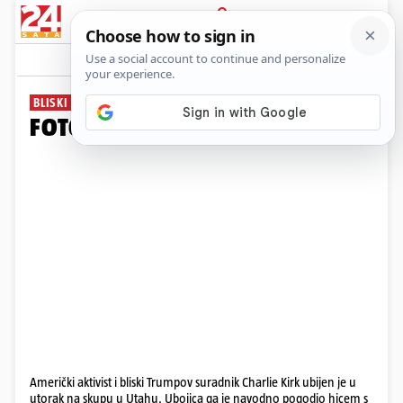
PRIJAVA
Galerija
Komentari
117
BLISKI TRUMPOV SURADNIK
FOTO Tko je bio Charlie Kirk?
Američki aktivist i bliski Trumpov suradnik Charlie Kirk ubijen je u
utorak na skupu u Utahu. Ubojica ga je navodno pogodio hicem s