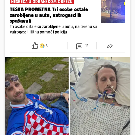
NESREĆA U ODRANSKOM OBREŽU
TEŠKA PROMETNA Tri osobe ostale
zarobljene u autu, vatrogasci ih
spašavali
Tri osobe ostale su zarobljene u autu, na terenu su
vatrogasci, Hitna pomoć i policija
3
12