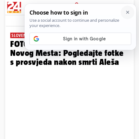
PRIJAVA
Galerija
Komentari
0
SLOVENIJA NA NOGAMA
FOTO Tuga i bijes na ulicama
Novog Mesta: Pogledajte fotke
s prosvjeda nakon smrti Aleša