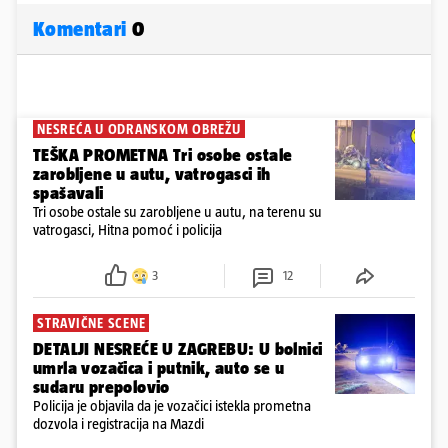
Komentari
0
NESREĆA U ODRANSKOM OBREŽU
TEŠKA PROMETNA Tri osobe ostale
zarobljene u autu, vatrogasci ih
spašavali
Tri osobe ostale su zarobljene u autu, na terenu su
vatrogasci, Hitna pomoć i policija
3
12
STRAVIČNE SCENE
DETALJI NESREĆE U ZAGREBU: U bolnici
umrla vozačica i putnik, auto se u
sudaru prepolovio
Policija je objavila da je vozačici istekla prometna
dozvola i registracija na Mazdi