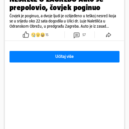
prepolovio, čovjek poginuo
Čovjek je poginuo, a dvoje ljudi je ozlijeđeno u teškoj nesreći koja
se u srijedu oko 22 sata dogodila u Ulici dr. Luje Naletilića u
Odranskom Obrežu, u predgrađu Zagreba. Auto je iz zasad
neutvrđenih razloga sletio s kolnika, a od siline udara vozilo se
15
57
prepolovilo.
Učitaj više