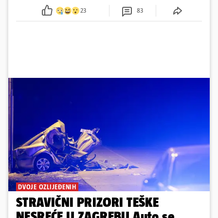
23
83
DVOJE OZLIJEĐENIH
STRAVIČNI PRIZORI TEŠKE
NESREĆE U ZAGREBU Auto se