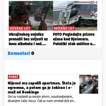
Komentari
0
POREČ
Nijemci mu zapalili apartman. Šteta je
ogromna, a potom ga je šokirao i e-
mail od Bookinga
Oni su nastavili sa svojim jelom, nazdravljanjem,
dizanjem čaša i boca. Čak su nam smetali dok smo
u panici kupili crijeva kako bismo pokušali ugasiti