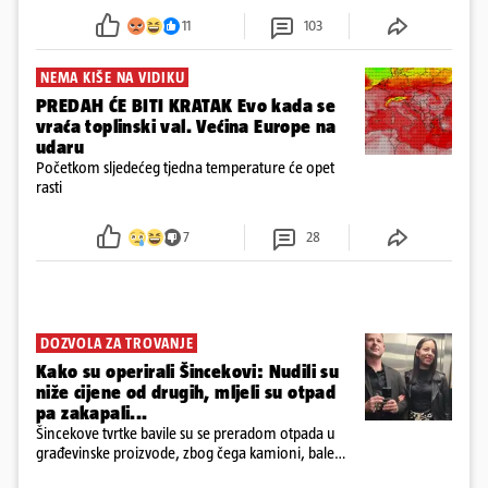
požar, rekao je vlasnik
11
103
NEMA KIŠE NA VIDIKU
PREDAH ĆE BITI KRATAK Evo kada se
vraća toplinski val. Većina Europe na
udaru
Početkom sljedećeg tjedna temperature će opet
rasti
7
28
DOZVOLA ZA TROVANJE
Kako su operirali Šincekovi: Nudili su
niže cijene od drugih, mljeli su otpad
pa zakapali...
Šincekove tvrtke bavile su se preradom otpada u
građevinske proizvode, zbog čega kamioni, bale
plastike i samljeveni materijal dugo nisu izazivali