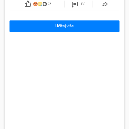
sumnju
22
135
Učitaj više