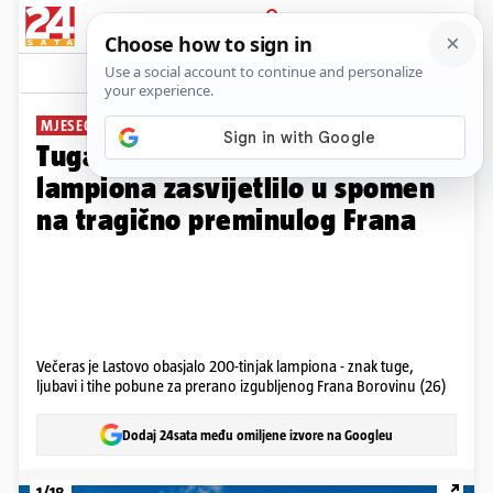
PRIJAVA
Galerija
Komentari
0
MJESEC DANA OD TRAGEDIJE
Tuga na Lastovu: Više od 200
lampiona zasvijetlilo u spomen
na tragično preminulog Frana
Večeras je Lastovo obasjalo 200-tinjak lampiona - znak tuge,
ljubavi i tihe pobune za prerano izgubljenog Frana Borovinu (26)
Dodaj 24sata među omiljene izvore na Googleu