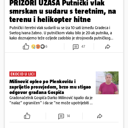
PRIZORI UŽASA Putnički vlak
smrskan u sudaru s teretnim, na
terenu i helikopter hitne
Putnički i teretni vlak sudarili su se iza 10 sati između Gradeca i
Svetog Ivana žabno. U putničkom vlaku bilo je 20-ak putnika, a
kako doznajemo teže ozljede zadobio je strojovođa putničkog
vlaka. Zatvoren je promet, a fotoreporteri Prigorskog objavili su
6
47
prve snimke s mjesta sudara
EKOCID U LICI
Milinović opleo po Plenkoviću i
zaprijetio prosvjedom, brzo mu stigao
odgovor građana Gospića
Gradonačelnik Gospića Darko Milinović ispalio da je
"nalaz" ograničen" i da se "ne može upotrijebiti za
sudske sporove". Građani Gospića ga podsjetili da
ga je naručio Uskok i da je dio spisa
14