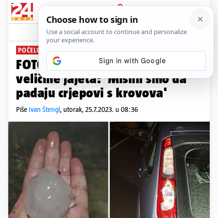
PRIJAVA
News
Komentari
19
POČELO JE OKO 3 U NOĆI
FOTO U Crikvenici padala tuča
veličine jajeta: 'Mislili smo da
padaju crjepovi s krovova'
Piše
Ivan Štengl
,
utorak, 25.7.2023. u 08:36