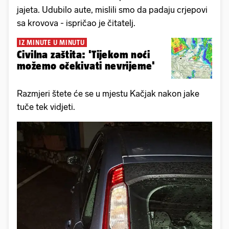
jajeta. Udubilo aute, mislili smo da padaju crjepovi
sa krovova - ispričao je čitatelj.
IZ MINUTE U MINUTU
Civilna zaštita: 'Tijekom noći
možemo očekivati nevrijeme'
Razmjeri štete će se u mjestu Kačjak nakon jake
tuče tek vidjeti.