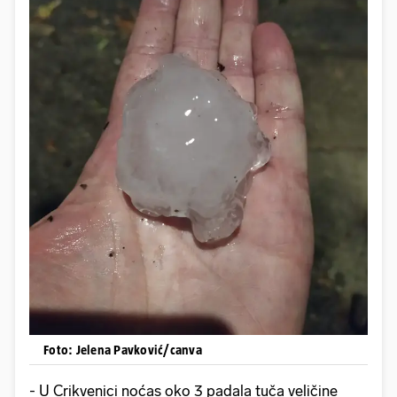
Foto: Jelena Pavković/canva
- U Crikvenici noćas oko 3 padala tuča veličine