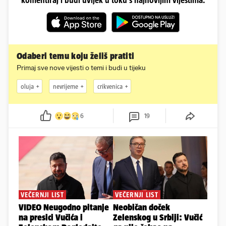
komentiraj i budi uvijek u toku s najnovijim vijestima.
Odaberi temu koju želiš pratiti
Primaj sve nove vijesti o temi i budi u tijeku
oluja
nevrijeme
crikvenica
6
19