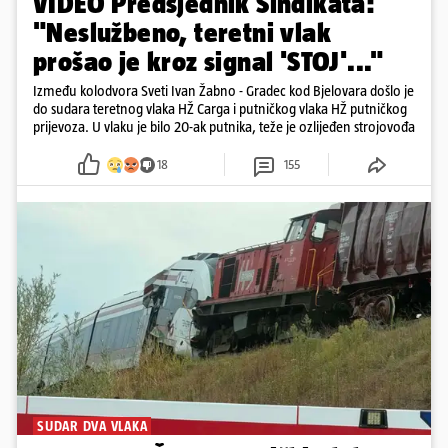
VIDEO Predsjednik Sindikata:
"Neslužbeno, teretni vlak
prošao je kroz signal 'STOJ'..."
Između kolodvora Sveti Ivan Žabno - Gradec kod Bjelovara došlo je
do sudara teretnog vlaka HŽ Carga i putničkog vlaka HŽ putničkog
prijevoza. U vlaku je bilo 20-ak putnika, teže je ozlijeđen strojovođa
18
155
SUDAR DVA VLAKA