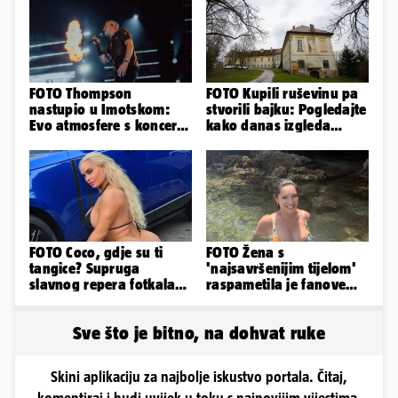
FOTO Thompson
FOTO Kupili ruševinu pa
nastupio u Imotskom:
stvorili bajku: Pogledajte
Evo atmosfere s koncerta
kako danas izgleda
na Gospinom docu
dvorac u Zagorju
FOTO Coco, gdje su ti
FOTO Žena s
tangice? Supruga
'najsavršenijim tijelom'
slavnog repera fotkala
raspametila je fanove
se ispred auta i pokazala
zaigranim fotkama iz
sve
plićaka
Sve što je bitno, na dohvat ruke
Skini aplikaciju za najbolje iskustvo portala. Čitaj,