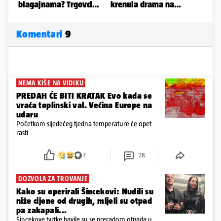
Komentari
9
NEMA KIŠE NA VIDIKU
PREDAH ĆE BITI KRATAK Evo kada se
vraća toplinski val. Većina Europe na
udaru
Početkom sljedećeg tjedna temperature će opet
rasti
7
28
DOZVOLA ZA TROVANJE
Kako su operirali Šincekovi: Nudili su
niže cijene od drugih, mljeli su otpad
pa zakapali...
Šincekove tvrtke bavile su se preradom otpada u