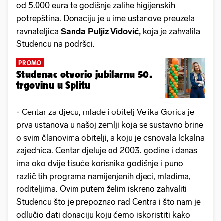
od 5.000 eura te godišnje zalihe higijenskih
potrepština. Donaciju je u ime ustanove preuzela
ravnateljica
Sanda Puljiz Vidović,
koja je zahvalila
Studencu na podršci.
PROMO
Studenac otvorio jubilarnu 50.
trgovinu u Splitu
- Centar za djecu, mlade i obitelj Velika Gorica je
prva ustanova u našoj zemlji koja se sustavno brine
o svim članovima obitelji, a koju je osnovala lokalna
zajednica. Centar djeluje od 2003. godine i danas
ima oko dvije tisuće korisnika godišnje i puno
različitih programa namijenjenih djeci, mladima,
roditeljima. Ovim putem želim iskreno zahvaliti
Studencu što je prepoznao rad Centra i što nam je
odlučio dati donaciju koju ćemo iskoristiti kako