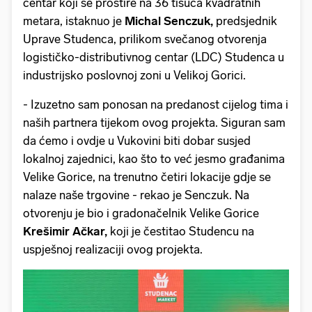
centar koji se prostire na 36 tisuća kvadratnih
metara, istaknuo je
Michal Senczuk,
predsjednik
Uprave Studenca, prilikom svečanog otvorenja
logističko-distributivnog centar (LDC) Studenca u
industrijsko poslovnoj zoni u Velikoj Gorici.
- Izuzetno sam ponosan na predanost cijelog tima i
naših partnera tijekom ovog projekta. Siguran sam
da ćemo i ovdje u Vukovini biti dobar susjed
lokalnoj zajednici, kao što to već jesmo građanima
Velike Gorice, na trenutno četiri lokacije gdje se
nalaze naše trgovine - rekao je Senczuk. Na
otvorenju je bio i gradonačelnik Velike Gorice
Krešimir Ačkar,
koji je čestitao Studencu na
uspješnoj realizaciji ovog projekta.