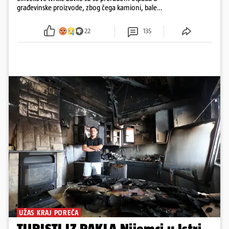
građevinske proizvode, zbog čega kamioni, bale
plastike i samljeveni materijal dugo nisu izazivali
sumnju
22
135
UŽAS KRAJ POREČA
TURISTI IZ PAKLA Nijemci u Istri