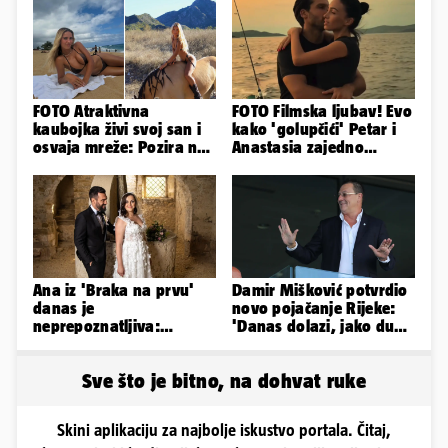
FOTO Atraktivna
FOTO Filmska ljubav! Evo
kaubojka živi svoj san i
kako 'golupčići' Petar i
osvaja mreže: Pozira na
Anastasia zajedno
konjima, nastupa na
provode ljetne dane
rodeu...
Ana iz 'Braka na prvu'
Damir Mišković potvrdio
danas je
novo pojačanje Rijeke:
neprepoznatljiva:
'Danas dolazi, jako dugo
Odselila je iz Hrvatske, a
smo ga skautirali'
ovako sad izgleda
Sve što je bitno, na dohvat ruke
Skini aplikaciju za najbolje iskustvo portala. Čitaj,