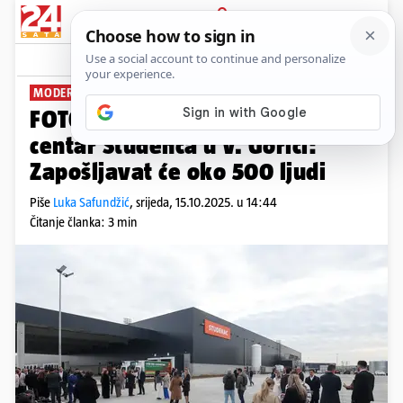
PRIJAVA
News
Komentari
9
MODERNI CENTAR
FOTO Otvorili novi logistički
centar Studenca u V. Gorici:
Zapošljavat će oko 500 ljudi
Piše
Luka Safundžić
,
srijeda, 15.10.2025. u 14:44
Čitanje članka: 3 min