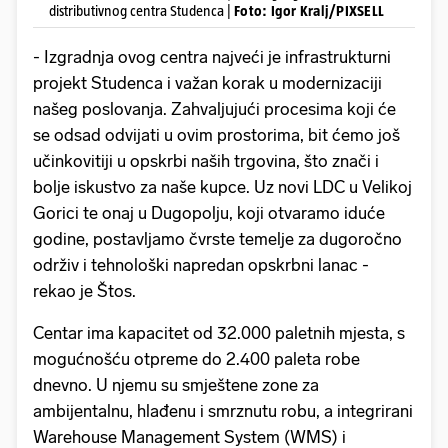
distributivnog centra Studenca |
Foto: Igor Kralj/PIXSELL
- Izgradnja ovog centra najveći je infrastrukturni
projekt Studenca i važan korak u modernizaciji
našeg poslovanja. Zahvaljujući procesima koji će
se odsad odvijati u ovim prostorima, bit ćemo još
učinkovitiji u opskrbi naših trgovina, što znači i
bolje iskustvo za naše kupce. Uz novi LDC u Velikoj
Gorici te onaj u Dugopolju, koji otvaramo iduće
godine, postavljamo čvrste temelje za dugoročno
održiv i tehnološki napredan opskrbni lanac -
rekao je Štos.
Centar ima kapacitet od 32.000 paletnih mjesta, s
mogućnošću otpreme do 2.400 paleta robe
dnevno. U njemu su smještene zone za
ambijentalnu, hlađenu i smrznutu robu, a integrirani
Warehouse Management System (WMS) i