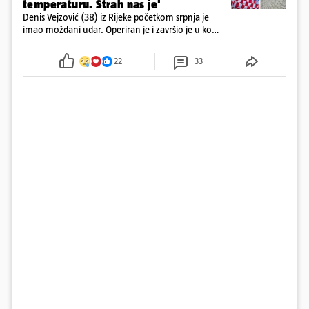
temperaturu. Strah nas je'
Denis Vejzović (38) iz Rijeke početkom srpnja je
imao moždani udar. Operiran je i završio je u komi.
Obitelj ga želi prebaciti u Hrvatsku, kažu kako
tamošnji liječnici ne vjeruju u oporavak: 'Imamo
22
33
72 sata'