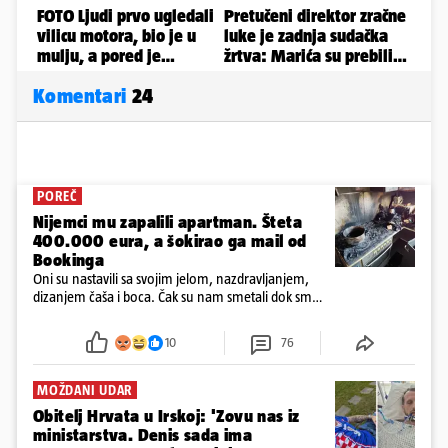
Komentari
24
POREČ
Nijemci mu zapalili apartman. Šteta
400.000 eura, a šokirao ga mail od
Bookinga
Oni su nastavili sa svojim jelom, nazdravljanjem,
dizanjem čaša i boca. Čak su nam smetali dok smo
u panici kupili crijeva kako bismo pokušali ugasiti
požar, rekao je vlasnik
10
76
MOŽDANI UDAR
Obitelj Hrvata u Irskoj: 'Zovu nas iz
ministarstva. Denis sada ima