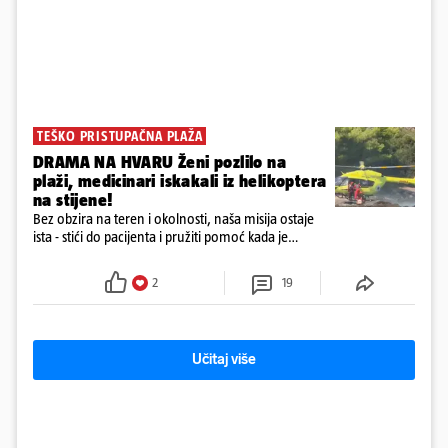
TEŠKO PRISTUPAČNA PLAŽA
DRAMA NA HVARU Ženi pozlilo na
plaži, medicinari iskakali iz helikoptera
na stijene!
Bez obzira na teren i okolnosti, naša misija ostaje
ista - stići do pacijenta i pružiti pomoć kada je
najpotrebnija - objavilo je Ministarstvo zdravstva na
Facebooku
2
19
Učitaj više