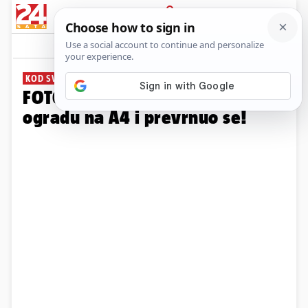
PRIJAVA
Galerija
Komentari
24
KOD SVETE HELENE
FOTO UŽASA Kamion se zabio u
ogradu na A4 i prevrnuo se!