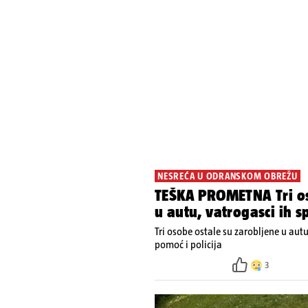
NESREĆA U ODRANSKOM OBREŽU
TEŠKA PROMETNA Tri os
u autu, vatrogasci ih s
Tri osobe ostale su zarobljene u aut
pomoć i policija
3