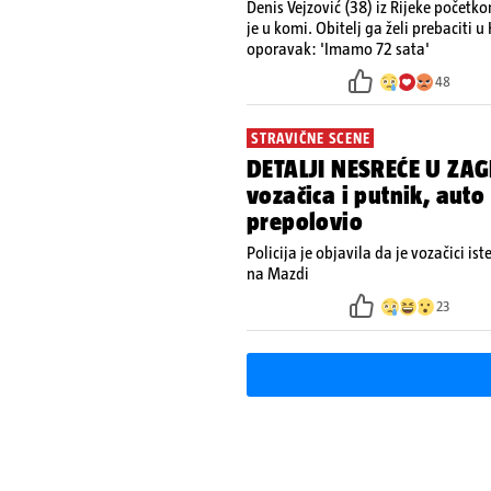
Denis Vejzović (38) iz Rijeke početk
je u komi. Obitelj ga želi prebaciti u
oporavak: 'Imamo 72 sata'
48
STRAVIČNE SCENE
DETALJI NESREĆE U ZAG
vozačica i putnik, auto
prepolovio
Policija je objavila da je vozačici is
na Mazdi
23