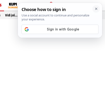
S
PRIJAVA
e
Vidi još…