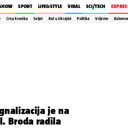
SHOW
SPORT
LIFE&STYLE
VIRAL
SCI/TECH
EXPRES
e
Crna kronika
Svijet
Rat u Ukrajini
Politika
Vrijeme
Kolumn
nalizacija je na
l. Broda radila