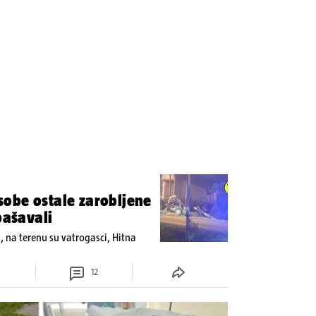
obe ostale zarobljene
pašavali
u, na terenu su vatrogasci, Hitna
12