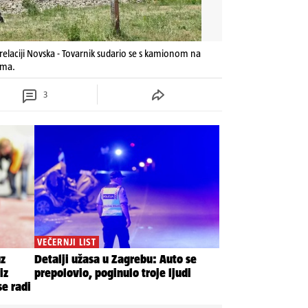
relaciji Novska - Tovarnik sudario se s kamionom na
ima.
3