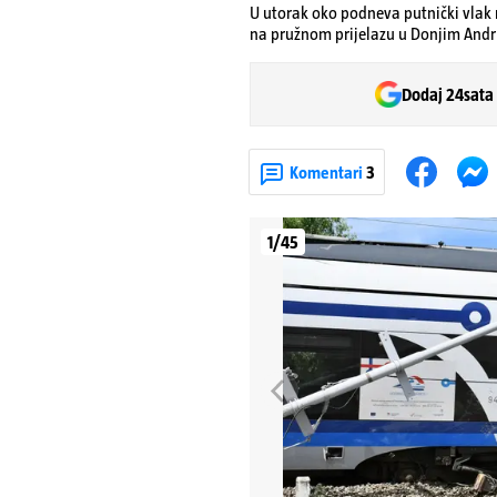
U utorak oko podneva putnički vlak 
na pružnom prijelazu u Donjim Andr
Dodaj 24sata
Komentari
3
1/45