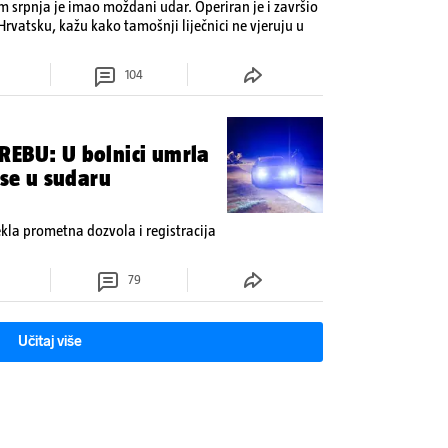
om srpnja je imao moždani udar. Operiran je i završio
 Hrvatsku, kažu kako tamošnji liječnici ne vjeruju u
104
REBU: U bolnici umrla
 se u sudaru
tekla prometna dozvola i registracija
79
Učitaj više